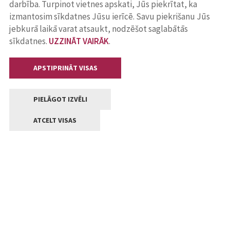
darbība. Turpinot vietnes apskati, Jūs piekrītat, ka
izmantosim sīkdatnes Jūsu ierīcē. Savu piekrišanu Jūs
jebkurā laikā varat atsaukt, nodzēšot saglabātās
sīkdatnes.
UZZINĀT VAIRĀK
.
APSTIPRINĀT VISAS
PIELĀGOT IZVĒLI
ATCELT VISAS
Kontakti