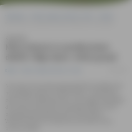
Sākumlapa
Portāla “Jelgavas Vēstnesis” arhīvs
Dažādi
Mūsu bokseri ar panākumiem debitē «Rīga Open» elites grupā
Klausīties
Mūsu bokseri ar panākumiem
debitē «Rīga Open» elites grupā
21/11/2017
Dažādi
Portāla “Jelgavas Vēstnesis” arhīvs
No 16. līdz 19. novembrim galvaspilsētā norisinājās viens
no senākajiem boksa turnīriem Eiropā – starptautisks
boksa turnīrs «Rīga Open 2017», kurā Jelgavu pārstāvēja
divu boksa klubu sportisti. Veiksmīgu debiju turnīrā
pieaugušo grupā piedzīvoja divi mūsu bokseri –
Valentīns Kotosovs izcīnīja zelta, bet Daniils Tenčs –
bronzas medaļu.