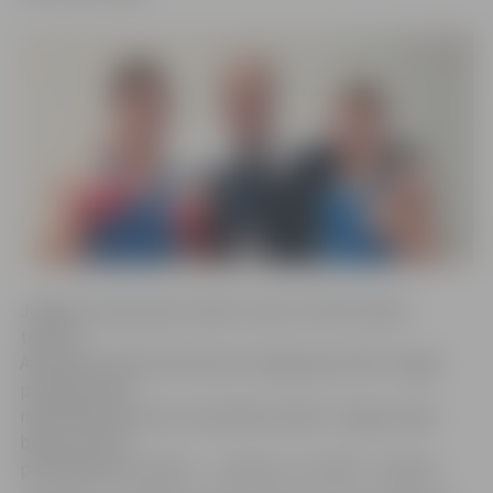
Jelgavas cīņas sporta veidu centra (JCSVC) boksa
treneris
Aleksandrs Knohs informē, ka «Rīga Open 2017» šogad
pulcēja vairāk
nekā 100 sportistus no astoņām valstīm. Jelgavu šajā
boksa turnīrā
pārstāvēja divu klubu – «Juniors» un JCSVC – bokseri.