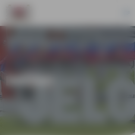
DAŽĀDI