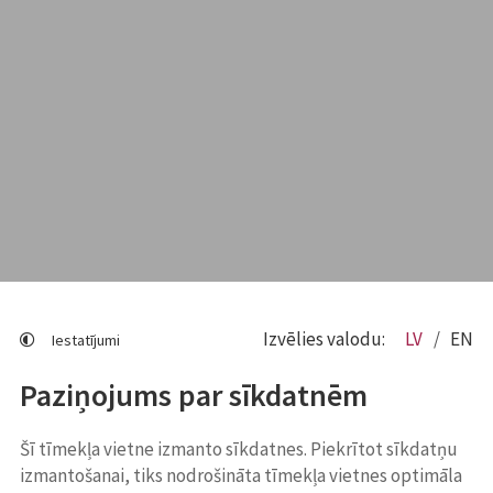
Izvēlies valodu:
LV
EN
Iestatījumi
Paziņojums par sīkdatnēm
Šī tīmekļa vietne izmanto sīkdatnes. Piekrītot sīkdatņu
izmantošanai, tiks nodrošināta tīmekļa vietnes optimāla