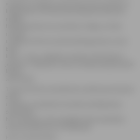
Vislabāk no mūsējiem veicās V.Kotosovam (svarā līdz 75
kilogramiem), kurš Elites klases B grupā izcīnīja zelta
medaļu,
finālā nokautejot savu pretinieku no Rīgas. Ļoti labu
rezultāti
uzrādīja arī D.Tenčs (svarā līdz 69 kilogramiem), kuram
Elites
klasē – 3. vieta. «Jāpiebilst, ka abi šie JCSVC bokseri ir
jaunieši, un «Rīga Open» bija viņu debija pieaugušo grupā.
Malači!»
saka A.Knohs.
Treneris informē, ka šonedēļ mūsu pilsētas jaunie bokseri
dosies
uz Bausku, lai piedalītos šīs pilsētas atklātajā boksa
čempionātā,
bet 1. decembrī JCSVC spēcīgākie bokseri piedalīsies
starptautiskajā boksa turnīrā Igaunijā.
Foto: no trenera arhīva