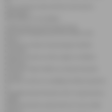
tās
autore I.Skrastiņa, īpašu pateicību veltot baznīcu
saglabātājiem,
atjaunotājiem un uzturētājiem.
Izstādē vienkopus redzamas gan ierastas
lielformāta fotogrāfijas, gan attēlu kolāžas, kurās
baznīcu
arhitektūrā un altāros redzamā eņģeļu simbolika
kontrastēta,
piemēram, ar baznīcu mūriem, logiem un sīkākiem
arhitektūras
elementiem. Tāpat izstādē var uzzināt par daudzām
Kurzemes
baznīcām, to vēsturi un unikālajām vērtībām. Aprakstīto
un
fotogrāfijās redzamo dievnamu vidū ir Jaunpils baznīca,
Liepājas
Svētās Annas baznīca, Apriķu baznīca un citas. Izstāde
parāda to,