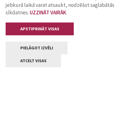
jebkurā laikā varat atsaukt, nodzēšot saglabātās
sīkdatnes.
UZZINĀT VAIRĀK
.
APSTIPRINĀT VISAS
PIELĀGOT IZVĒLI
ATCELT VISAS
Kontakti
Jelgavas valstpilsētas pašvaldība