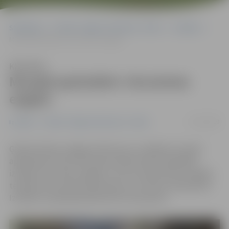
Sākumlapa
Portāla “Jelgavas Vēstnesis” arhīvs
Izstādes
Muzejā apskatāmi «Kurzemes eņģeļi»
Klausīties
Muzejā apskatāmi «Kurzemes
eņģeļi»
15/12/2019
Izstādes
Portāla “Jelgavas Vēstnesis” arhīvs
Ģederta Eliasa Jelgavas Vēstures un mākslas muzejā
apskatāma Ivetas Skrastiņas lielformāta fotogrāfiju
izstāde «Kurzemes eņģeļi», kurā var iepazīties ar eņģeļu
tematiku Kurzemes dievnamos un to lomu arhitektūrā.
Izstāde muzejā apskatāma līdz 19. janvārim.