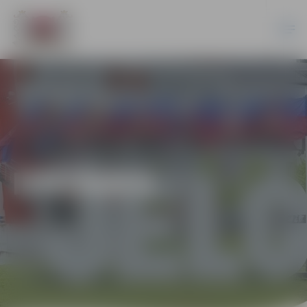
IZSTĀDES