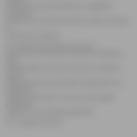
kā daudzās no baznīcām atjaunoti un saglabāti to
arhitektūras
elementi, kas uzskatāmi par baroka, ziemeļu renesanses
un
manierisma stilu pērlēm.
Foto izstādes autore I.Skrastiņa dzimusi
Inčukalnā, taču šobrīd dzīvo Jūrmalā. Viņa mācījusies
Rīgas
Lietišķās mākslas vidusskolas dekoratoru nodaļā, kur
ieguvusi
mākslinieka meistara specialitāti. Kā māksliniece viņa
profesionāli
strādājusi Dailes teātrī, AS «Laima», kā arī vairākās
darbavietās
Jelgavā. Šī ir viņas trešā personālizstāde.
Foto: «Jelgavas Vēstnesis»