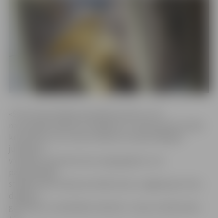
«Šī nav fotoizstāde parastajā izpratnē, un tā
nav sakrālās mākslas sludinājums ar mērķi pievērst kādu
kristietībai. Tas ir mans veltījums Latvijas 100 gadu
jubilejā un
vienlaikus pateicība tiem sargeņģeļiem, kuri
pašaizliedzīgi
stāvējuši pie Latvijas pirmsākumiem, sargājot gan mūsu
dižgarus,
gan ikkatru vienkāršāko dvēselīti,» tā par izstādi stāsta