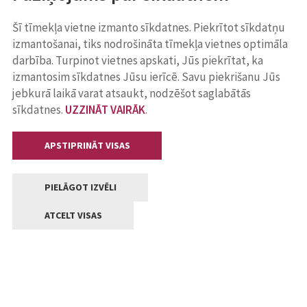
Šī tīmekļa vietne izmanto sīkdatnes. Piekrītot sīkdatņu
izmantošanai, tiks nodrošināta tīmekļa vietnes optimāla
darbība. Turpinot vietnes apskati, Jūs piekrītat, ka
izmantosim sīkdatnes Jūsu ierīcē. Savu piekrišanu Jūs
jebkurā laikā varat atsaukt, nodzēšot saglabātās
sīkdatnes.
UZZINĀT VAIRĀK
.
APSTIPRINĀT VISAS
PIELĀGOT IZVĒLI
ATCELT VISAS