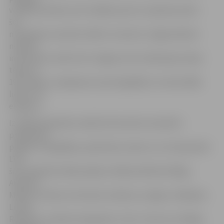
vecākas liecības, bet tukšāks posms ir padomju laiks –
šos
materiālus savulaik cilvēki ir izmetuši. Jelgavniekiem
noteikti
interesants varētu būt Jelgavas vācu Diakonijas māsas
tērps no
1917. gada, ir pieejamas viņas biogrāfija un memoriālās
lietas,» tā
eksperts.
Izstādē apskatāmi vairāki informatīvie materiāli –
priekšmeti,
plakāti, fotogrāfijas, apliecības, baneri un citi eksponāti.
Līdz
šim ceļojošā izstāde pabijusi tādās pilsētās kā Rīga,
Alūksne,
Madona, Olaine, Krimulda, Gulbene, Liepāja, Jēkabpils,
Ludza,
Rēzekne, Limbaži, Daugavpils, Talsi, Tukums, Kuldīga,