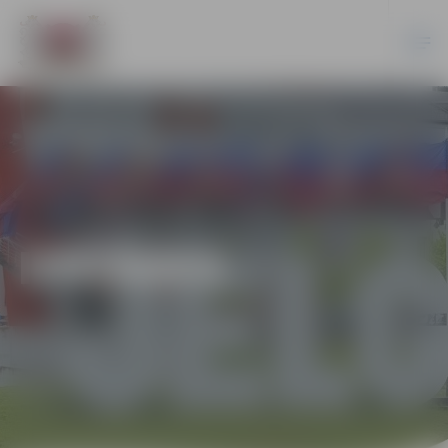
IZSTĀDES