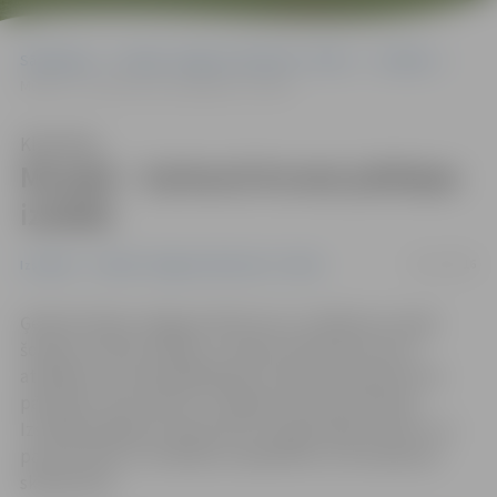
Sākumlapa
Portāla “Jelgavas Vēstnesis” arhīvs
Izstādes
Muzejā – Sarkanā Krusta jubilejas izstāde
Klausīties
Muzejā – Sarkanā Krusta jubilejas
izstāde
10/11/2016
Izstādes
Portāla “Jelgavas Vēstnesis” arhīvs
Ģederta Eliasa Jelgavas Vēstures un mākslas muzejā
šovakar notika izstādes «Latvijas Sarkanais Krusts»
atklāšana, kurā piedalījās gan Latvijas Sarkanā Krusta
pārstāvji, vēsturnieki un Jelgavas domes pārstāvji.
Izstādē iespējams iepazīties ar organizācijas vēsturi un
paraudzīties uz mūsdienu sabiedrību no humānisma
skatpunkta.