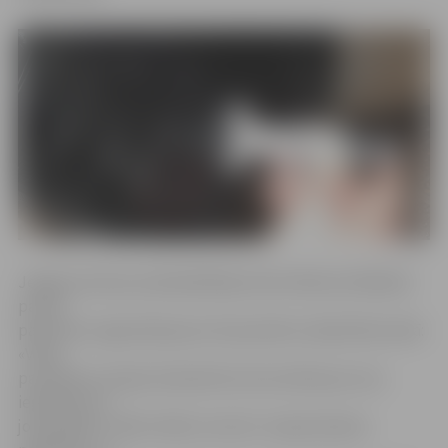
Jelgavas domes priekšsēdētājs Andris Rāviņš atklāšanā
pauda
pateicību organizācijai par tās paveikto sabiedrības labā:
«Vēlos
pateikties Latvijas Sarkanā Krusta kustībai par viņu
ieguldījumu,
jo joprojām ir tādi cilvēki, kuriem ir nepieciešama