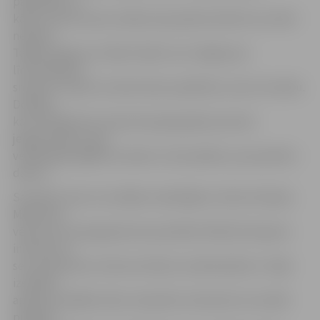
palīdzība. Lai
kāds arī būtu katra cilvēka ceļš, jebkurā brīdī var notikt
nelaime.
Tādēļ svarīgi, ka ir šādi cilvēki, kuri rūpējas par
līdzcilvēkiem,
sniedzot viņiem ne tikai fizisku palīdzību, bet arī morālu.
Domāju,
ka šī izstāde būs interesanta gan gados jauniem
jelgavniekiem, gan
vecāka gadu gājuma viesiem. Liels paldies, par paveikto
darbu.»
Savukārt viens no izstādes veidotājiem, Paula Stradiņa
Medicīnas
vēstures muzeja galvenais speciālists Mārtiņš Vesperis
informē, ka
sev interesantus vēstures faktus atradīs jebkurš. «Šajā
izstādē ir
apkopoti dažādu laiku materiāli, interesanti, ka vairāk
pieejami