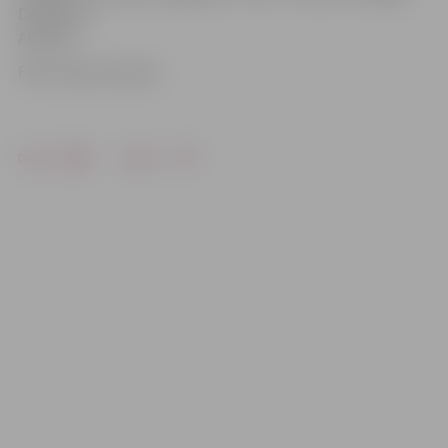
Dobelē un
Aizputē.
Foto: Austris Auziņš
Drukāt
Dalīties