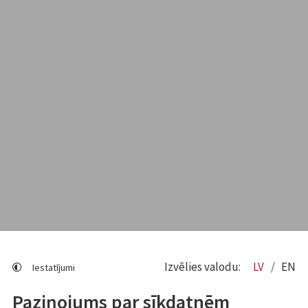
Izvēlies valodu:
LV
EN
Iestatījumi
Paziņojums par sīkdatnēm