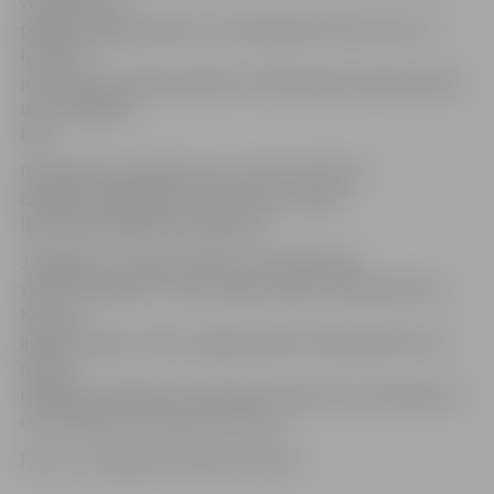
veicējiem par
pārskata sagatavošanu un iesniegšanu EDS, bet otrs –
fiziskām
personām par gada ienākumu deklarācijas sagatavošanu
un iesniegšanu
EDS.
Pieteikties semināram var, zvanot pa tālruni
63012155, 63082169 vai rakstot pa e-pastu
liga.mikelsone@zrkac.jelgava.lv.
Jāatgādina, ka gada ienākumu deklarācijas
varēs iesniegt no 1. marta elektroniski vai klātienē VID
Klientu
apkalpošanas centrā. Jelgavā klienti tiek pieņemti trīs
dienas
nedēļā: pirmdienās no pulksten 9 līdz 18 un otrdienās un
ceturtdienās no pulksten 9 līdz 17.
Foto: no «Jelgavas Vēstneša» arhīva