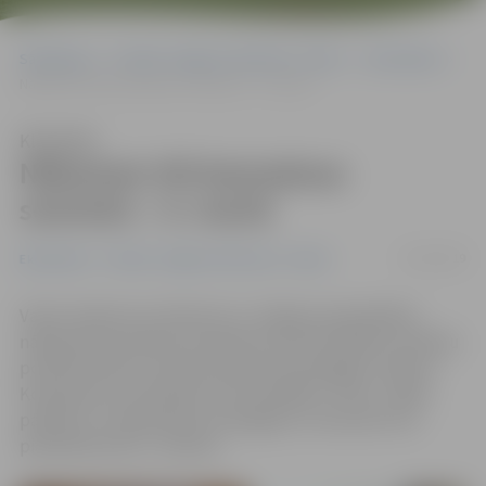
Sākumlapa
Portāla “Jelgavas Vēstnesis” arhīvs
Ekonomika
Nākamais VID bezmaksas seminārs – 6. martā
Klausīties
Nākamais VID bezmaksas
seminārs – 6. martā
25/02/2019
Ekonomika
Portāla “Jelgavas Vēstnesis” arhīvs
Valsts ieņēmumu dienesta un Jelgavas pašvaldības
nākamais bezmaksas seminārs par aktualitātēm nodokļu
politikā notiks 6. martā pulksten 10 Zemgales reģiona
Kompetenču attīstības centrā (ZRKAC). Tēma – gada
pārskatu un deklarāciju iesniegšana. Interesenti var
pieteikties līdz 1. martam.