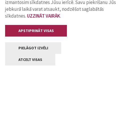
izmantosim sīkdatnes Jūsu ierīcē. Savu piekrišanu Jūs
jebkurā laikā varat atsaukt, nodzēšot saglabātās
sīkdatnes.
UZZINĀT VAIRĀK
.
APSTIPRINĀT VISAS
PIELĀGOT IZVĒLI
ATCELT VISAS
Kontakti
Jelgavas valstpilsētas pašvaldība