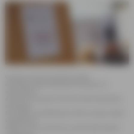
Vienlaikus notiks divi praktiski semināri
datorklasēs, tāpēc dalībniekiem līdzi jāņem visi
nepieciešamie
dokumenti un pieejas kodi elektroniskās deklarēšanas
sistēmai jeb
EDS. ZRKAC Uzņēmējdarbības atbalsta nodaļas vadītāja
Līga Miķelsone
skaidro, ka viens seminārs būs saimnieciskās darbības