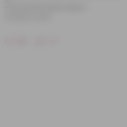
pa
e-pastu liga.mikelsone@zrkac.jelgava.lv.
Ilustrācija no JV arhīva
Drukāt
Dalīties