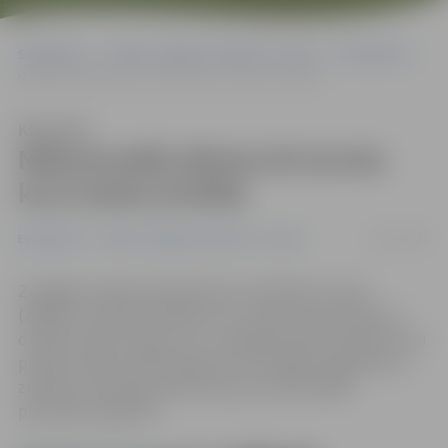
Sākumlapa
Portāla “Jelgavas Vēstnesis” arhīvs
Ekonomika
Nākamnedēļ sāksies 60 stundu kursi darba drošībā
Klausīties
Nākamnedēļ sāksies 60 stundu
kursi darba drošībā
13/01/2015
Ekonomika
Portāla “Jelgavas Vēstnesis” arhīvs
Zemgales reģiona Kompetenču attīstības centrā
(ZRKAC) 22. janvārī sāksies kursi «Darba aizsardzība un
drošība» (60 stundas), kuru noslēgumā pēc eksāmena un
prakses darba nokārtošanas tiks izsniegta Izglītības un
zinātnes ministrijas apliecība par profesionālās
pilnveides izglītību.