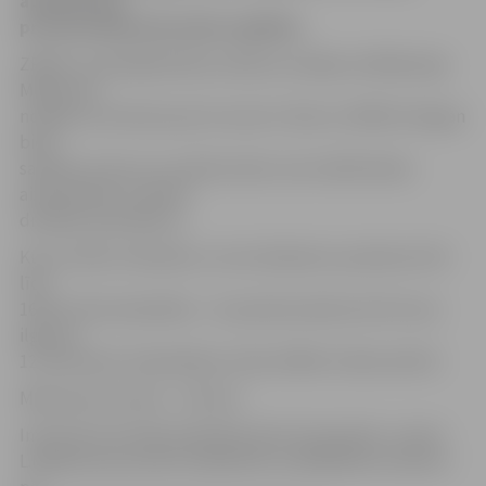
apliecība par
profesionālās pilnveides izglītību.
ZRKAC Uzņēmējdarbības atbalsta nodaļas vadītāja Līga
Miķelsone
norāda, ka interese par šo nozari ir liela un ZRKAC diezgan
bieži
saņēmis zvanus no uzņēmumiem, kas meklē darba
aizsardzības un darba
drošības speciālistus.
Kursi notiks otrdienās un ceturtdienās no pulksten 9.15
līdz
16.55. Pirmā nodarbība – 22. janvārī pulksten 9.15. Kursi
ilgs līdz
12. februārim. Nodarbības notiks ZRKAC Svētes ielā 33.
Maksa par kursiem – 135 eiro.
Interesenti aicināti pieteikties līdz 19. janvārim, zvanot
L.Miķelsonei pa tālruni 63012155 vai 28342419 vai rakstot