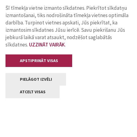
Šī tīmekļa vietne izmanto sīkdatnes. Piekrītot sīkdatņu
izmantošanai, tiks nodrošināta tīmekļa vietnes optimāla
darbība. Turpinot vietnes apskati, Jūs piekrītat, ka
izmantosim sīkdatnes Jūsu ierīcē. Savu piekrišanu Jūs
jebkurā laikā varat atsaukt, nodzēšot saglabātās
sīkdatnes.
UZZINĀT VAIRĀK
.
APSTIPRINĀT VISAS
PIELĀGOT IZVĒLI
ATCELT VISAS