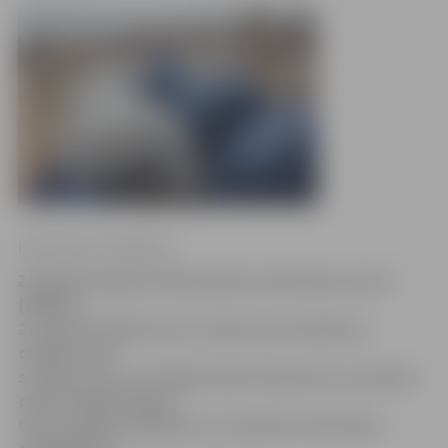
Ilze Knusle-Jankevica
Zemgales reģiona Kompetenču attīstības centrā
(ZRKAC)
22. janvārī sāksies kursi «Darba aizsardzība un
drošība» (60
stundas), kuru noslēgumā pēc eksāmena un prakses
darba nokārtošanas
tiks izsniegta Izglītības un zinātnes ministrijas