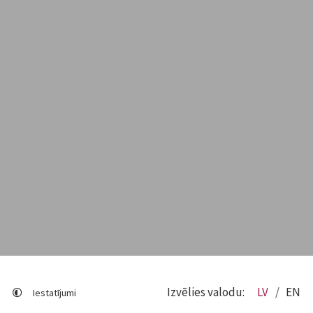
Izvēlies valodu:
LV
EN
Iestatījumi