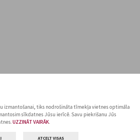
ņu izmantošanai, tiks nodrošināta tīmekļa vietnes optimāla
zmantosim sīkdatnes Jūsu ierīcē. Savu piekrišanu Jūs
atnes.
UZZINĀT VAIRĀK
.
I
ATCELT VISAS