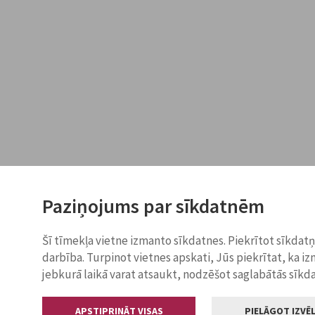
Paziņojums par sīkdatnēm
Šī tīmekļa vietne izmanto sīkdatnes. Piekrītot sīkdat
darbība. Turpinot vietnes apskati, Jūs piekrītat, ka i
jebkurā laikā varat atsaukt, nodzēšot saglabātās sīkd
APSTIPRINĀT VISAS
PIELĀGOT IZVĒL