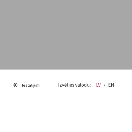
Izvēlies valodu:
LV
EN
Iestatījumi