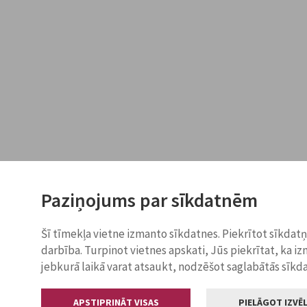
Paziņojums par sīkdatnēm
Šī tīmekļa vietne izmanto sīkdatnes. Piekrītot sīkdat
darbība. Turpinot vietnes apskati, Jūs piekrītat, ka i
jebkurā laikā varat atsaukt, nodzēšot saglabātās sīkd
APSTIPRINĀT VISAS
PIELĀGOT IZVĒL