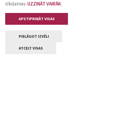
sīkdatnes.
UZZINĀT VAIRĀK
.
APSTIPRINĀT VISAS
PIELĀGOT IZVĒLI
ATCELT VISAS
Kontakti
Jelgavas valstpilsētas pašvaldība
Lielā iela 11, Jelgava, LV-3001