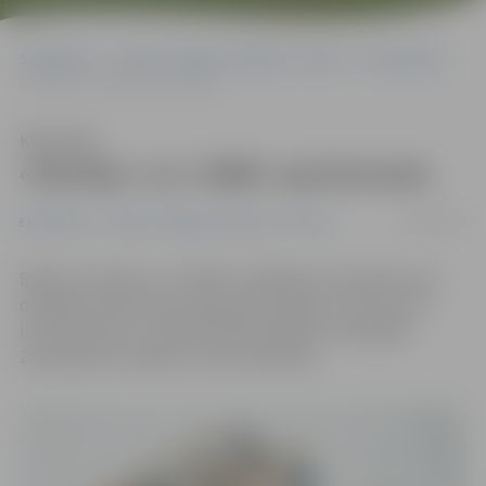
Sākumlapa
Portāla “Jelgavas Vēstnesis” arhīvs
Ekonomika
«Nordea» un «DNB» apvienosies
Klausīties
«Nordea» un «DNB» apvienosies
25/08/2016
Ekonomika
Portāla “Jelgavas Vēstnesis” arhīvs
Bankas «Nordea» un «DNB» noslēgušas vienošanos par
darbības apvienošanu Igaunijā, Latvijā un Lietuvā, lai
izveidotu jaunu, vadošu banku Baltijā ar spēcīgām
Ziemeļvalstu saknēm, informē bankas.