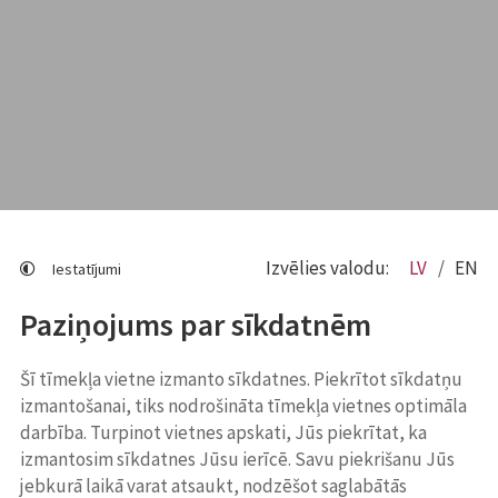
Izvēlies valodu:
LV
EN
Iestatījumi
Paziņojums par sīkdatnēm
Šī tīmekļa vietne izmanto sīkdatnes. Piekrītot sīkdatņu
izmantošanai, tiks nodrošināta tīmekļa vietnes optimāla
darbība. Turpinot vietnes apskati, Jūs piekrītat, ka
izmantosim sīkdatnes Jūsu ierīcē. Savu piekrišanu Jūs
jebkurā laikā varat atsaukt, nodzēšot saglabātās