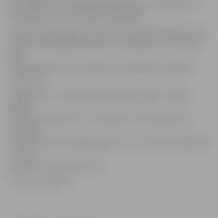
par lielāku un ietekmīgāku spēlētāju arī privātpersonu
apkalpošanā,» teikts «DNB» mājaslapā.
Visi banku pakalpojumi šobrīd tiek sniegti kā ierasti. Līdz
darījuma noslēgšanas brīdim – 2017. gada 2. ceturksnim –
abas
bankas darbosies atsevišķi kā savstarpēji konkurējoši
uzņēmumi.
Jāatgādina, ka Jelgavā darbojas abas bankas. «DNB»
filiāle
atrodas Katoļu ielā 1 un tai pilsētā ir seši bankomāti,
savukārt
«Nordea» klientu apkalpošanas centrs atrodas Lielajā ielā
17 un tai
pilsētā ir astoņi bankomāti.
Foto: no JV arhīva