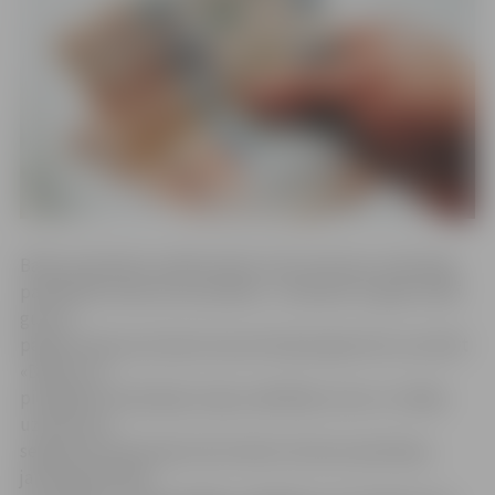
Banku pārstāvji ir pārliecināti, ka šis solis ļaus veiksmīgi
papildināt vienai otras darbību. ««Nordea» šo gadu laikā
guvusi
pārliecinošas pozīcijas korporatīvajā segmentā, savukārt
«DNB» sevi
pierādījusi kā spēcīgu tirgus spēlētāju mazo un vidējo
uzņēmumu
segmentā. Apvienojot abu banku biznesa operācijas,
jaunā banka kļūs