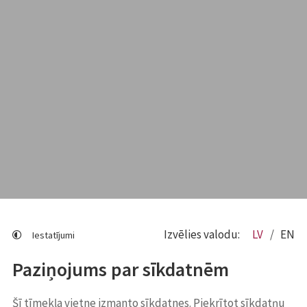
Izvēlies valodu:
LV
EN
Iestatījumi
Paziņojums par sīkdatnēm
Šī tīmekļa vietne izmanto sīkdatnes. Piekrītot sīkdatņu