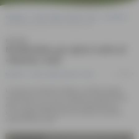
Sākumlapa
Portāla “Jelgavas Vēstnesis” arhīvs
Ekonomika
Norēķināties par apkuri varēs arī «Maxima» kasē
Klausīties
Norēķināties par apkuri varēs arī
«Maxima» kasē
27/06/2019
Ekonomika
Portāla “Jelgavas Vēstnesis” arhīvs
Lai klientiem piedāvātu plašākas un ērtākas iespējas
norēķināties par «Fortum» sniegtajiem pakalpojumiem,
sākot ar jūliju, jelgavniekiem būs iespēja rēķinu par
siltumapgādes pakalpojumiem samaksāt arī jebkura
veikala «Maxima» kasē.