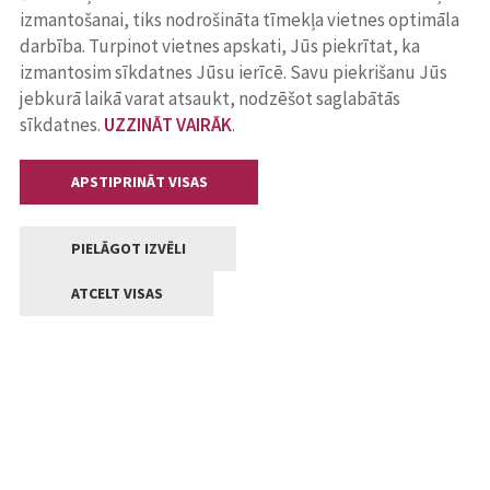
izmantošanai, tiks nodrošināta tīmekļa vietnes optimāla
darbība. Turpinot vietnes apskati, Jūs piekrītat, ka
izmantosim sīkdatnes Jūsu ierīcē. Savu piekrišanu Jūs
jebkurā laikā varat atsaukt, nodzēšot saglabātās
sīkdatnes.
UZZINĀT VAIRĀK
.
APSTIPRINĀT VISAS
PIELĀGOT IZVĒLI
ATCELT VISAS