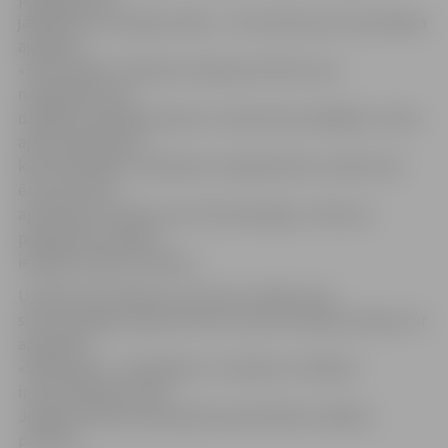
jārēķinās ar komisijas maksu – 50 centiem par viena rēķina
apmaksu.
«Tā kā veikalu «Maxima» kasēs jau līdz šim var
norēķināties par
dažādiem pakalpojumiem, tostarp komunālajiem, namu
apsaimniekošanu,
komunikācijām, nolēmām, ka daļai klientu varētu būt
ērti pie reizes
apmaksāt arī rēķinu par siltumenerģiju,» lēmumu
paplašināt norēķinu
iespējas skaidro G.Matisa.
Uzņēmumā norāda, ka «Fortum» rēķinus par
siltumenerģiju tāpat kā līdz šim bez komisijas maksas var
apmaksāt
«SEB banka», «Swedbank» un bankas «Citadele»
internetbankā, kā arī
Jelgavas Nekustamā īpašuma pārvaldes norēķinu
punktos.