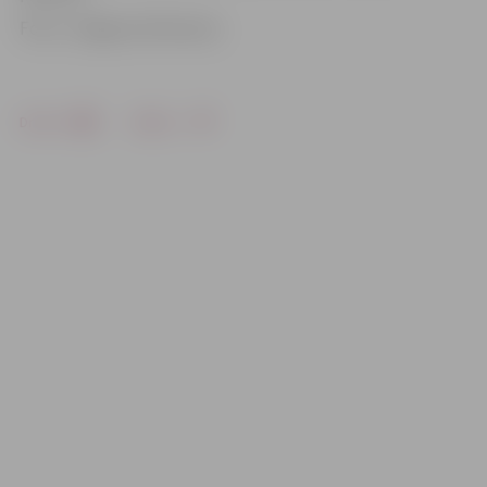
Foto: «Jelgavas Vēstnesis»
Drukāt
Dalīties