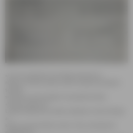
«Fortum» pārstāve Guntra Matisa informē, ka
rēķinos, ko klienti saņems, sākot no jūlija, būs iekļauts
speciāls
svītrkods, kas dos iespēju tos apmaksāt veikalu
«Maxima» kasēs visā
Latvijā. Norēķinoties veikalā, maksājumu varēs veikt gan
ar
skaidru, gan bezskaidru naudu. Tiesa, izmantojot šo
pakalpojumu,