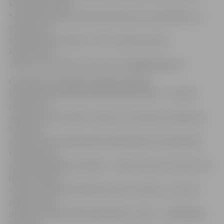
komandām. Katra
turnīra komanda aicināta pieteikt divus kandidātus no
pieteikumā
esošajiem sportistiem, līdz 5. aprīlim iesūtot
konkursantu
vārdus un uzvārdus pa e-pastu info@bkjelgava.lv.
Otrā kārta norisināsies Jelgavas pilsētas
basketbola čempionāta fināla spēļu dienā – 14. aprīlī
pulksten 12
Jelgavas sporta hallē. «Konkursa formāts būs tāds pats,
kā ierasts
redzēt Eiropas basketbolā. Dalībniekiem būs jāizpilda
tālmetieni no
piecām dažādām pozīcijām – abiem laukuma stūriem, 45
grādu leņķa un
no vidus. Katrā pozīcijā būs piecas bumbas, no kurām
pēdējā – divu
punktu vērtībā. Metieni jāizpilda uz laiku – spēlētājiem