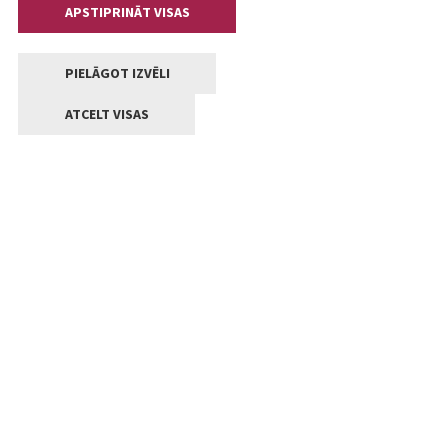
APSTIPRINĀT VISAS
PIELĀGOT IZVĒLI
ATCELT VISAS
Kontakti
Jelgavas valstpilsētas pašvaldība
Lielā iela 11, Jelgava, LV-3001
+371 63005522
pasts@jelgava.lv