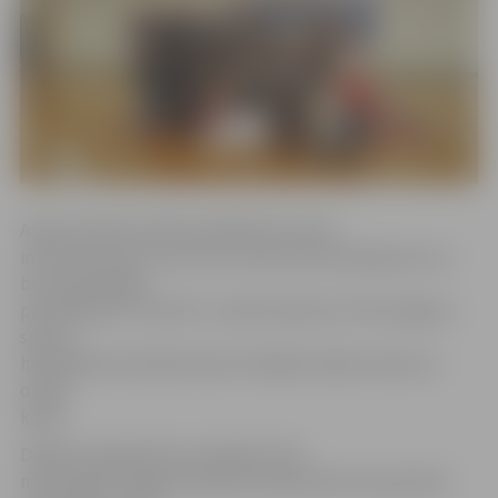
Atlases kārtā aicināts piedalīties ikviens
interesents bez vecuma un dzimuma ierobežojuma un
bez iepriekšējas
pieteikšanās. Tā notiks 7. aprīlī pulksten 15.30 Jelgavas
sporta
hallē Mātera ielā 44a. Desmit labākie iekļūs konkursa
otrajā
kārtā.
Dalība otrajā kārtā automātiski tiek
nodrošināta Jelgavas pilsētas basketbola čempionāta