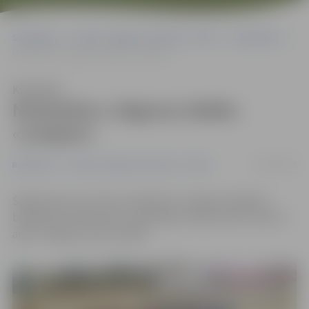
Sākumlapa
Portāla “Jelgavas Vēstnesis” arhīvs
Basketbols
Noskaidros Jelgavas labāko «snaiperi»
Klausīties
Noskaidros Jelgavas labāko
«snaiperi»
30/03/2019
Basketbols
Portāla “Jelgavas Vēstnesis” arhīvs
Šogad pirmo reizi tiks noskaidrots Jelgavas labākais
basketbola tālmetienu izpildītājs. Atlases kārta notiks 7.
aprīlī Jelgavas sporta hallē.