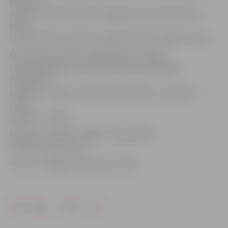
tiks dota
minūte,» stāsta konkursa organizatoru pārstāvis Dins
Ušvils.
Konkursā tiks izmantotas «Molten GF7X» spēļu bumbas.
Kad visi būs izmetuši, labākie seši turpinās
cīņu par balvām un titulu. Konkursa uzvarētājs –
precīzākais
snaiperis – saņems naudas balvu 100 eiro, savukārt 2.
vietas
ieguvējs – 50 eiro.
Konkursu rīko BK «Jelgava» sadarbībā ar
Sporta servisa centru.
Foto: no «Jelgavas Vēstneša» arhīva
Drukāt
Dalīties