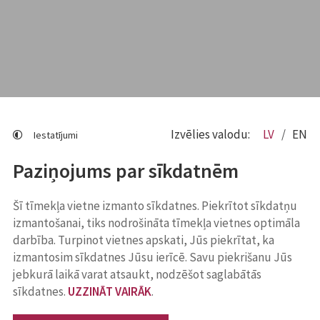
Izvēlies valodu:
LV
EN
Iestatījumi
Paziņojums par sīkdatnēm
Šī tīmekļa vietne izmanto sīkdatnes. Piekrītot sīkdatņu
izmantošanai, tiks nodrošināta tīmekļa vietnes optimāla
darbība. Turpinot vietnes apskati, Jūs piekrītat, ka
izmantosim sīkdatnes Jūsu ierīcē. Savu piekrišanu Jūs
jebkurā laikā varat atsaukt, nodzēšot saglabātās
sīkdatnes.
UZZINĀT VAIRĀK
.