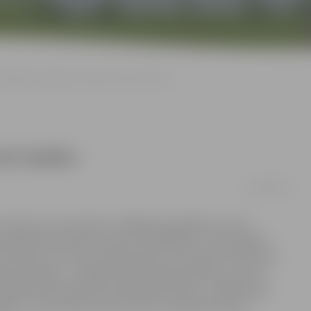
oslēdzies projekts «Sporto un esi vesels»
si vesels»
29/10/2016
a «Sporto un esi vesels» noslēguma pasākums, kurā
rojektā iesaistītie treneri un dalībnieki. «Liels paldies
ntuziasmu, es esmu pārliecināts, ka turpinās to darīt arī
anai atsaucīgi – projekta nolikumā bija teikts, ka mums
askaitot katra sportista aktivitāšu skaitu, ir 5240 reizes.
Bērnu un jaunatnes sporta skolu, iesaistieties paši