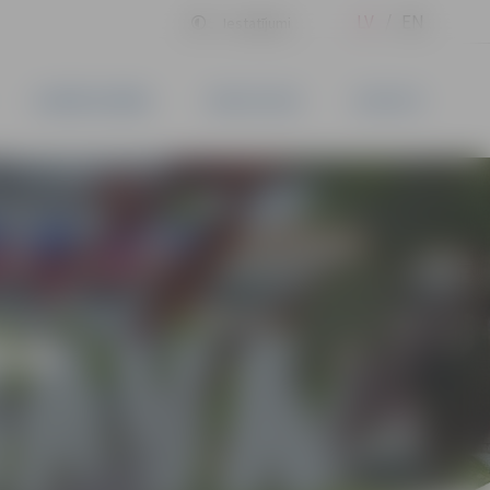
LV
EN
Iestatījumi
UZŅĒMĒJDARBĪBA
PAKALPOJUMI
KONTAKTI
ĪVS