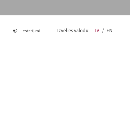
Izvēlies valodu:
LV
EN
Iestatījumi
Lapas karte
Viegli lasīt