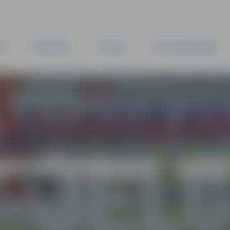
TA
PAŠVALDĪBA
IESTĀDES
KAPITĀLSABIEDRĪBAS
AS VĒSTNESIS” ARH