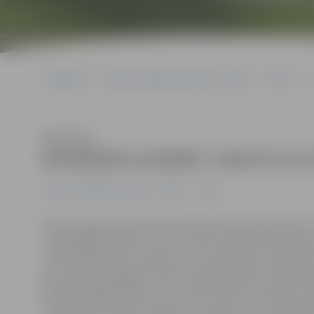
Sākumlapa
Portāla “Jelgavas Vēstnesis” arhīvs
Video
N
Klausīties
Noslēdzies projekts «Sporto un e
Portāla “Jelgavas Vēstnesis” arhīvs
Video
Vakar Jelgavas sporta halles kafejnīcā notika projekt
piedalījās gan Sporta servisa centra vadība (SSC), gan p
visiem aktivitāšu treneriem, kuri darbojās ar milzīgu e
pēc projekta beigām. Prieks, ka jelgavnieki ir sportoš
jāiesaista 5000 cilvēki, varu teikt, ka mūsu statistika, s
Turpiniet būt aktīvi, vediet savus bērnus uz Jelgavas 