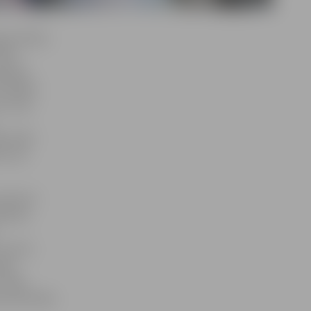
ars Rublis
irāk
ojektā
 vēlējos
, ka ja
dā veidā
bs nav
eneriem
līties
 centra
ēja
i bija
o aktivitāšu