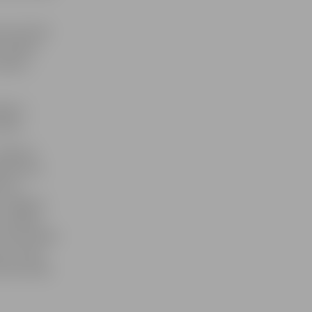
its būtiski
s tāfeles
zlabot,
gas 2.
ošanu.
Jelgavas
ja sporta
āt un
i Jelgavas
 vairākas
 nodrošināti
rta veidu
dzīvesveida