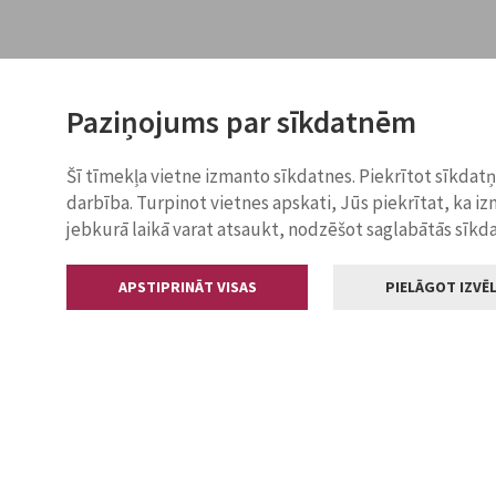
Paziņojums par sīkdatnēm
Šī tīmekļa vietne izmanto sīkdatnes. Piekrītot sīkdat
darbība. Turpinot vietnes apskati, Jūs piekrītat, ka i
jebkurā laikā varat atsaukt, nodzēšot saglabātās sīkd
APSTIPRINĀT VISAS
PIELĀGOT IZVĒL
Kontakti
Jelgavas valstp