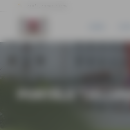
23.8 °C, 2.9 m/s, 50.5 %
JAUNUMI
PILSĒ
PORTĀLA “JELGAV