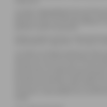
zīmogu skaitu.
Jau zināms, ka nākamajā gadā sportisku aktivitāšu ska
palielināsies, tādēļ klātesošajiem bija iespēja uz īpaša
piedāvāt savas idejas, kā šo aktivitāšu piedāvājumu u
papildināt un padarīt vēl pieejamāku.
Noslēguma pasākums beidzās ar Latvijas basketbola lī
divīzijas spēles BK «Jelgava/BJSS» – BK «Ķekava» vēr
Jau ziņojām, ka no šī gada 16. aprīļa līdz 29. oktobrim 
Sporta servisa centrs pilsētas iedzīvotājiem nodrošinā
aktivitāšu ciklu «Sporto un esi vesels». Ar mērķi veicin
pilnveidot aktīva un veselīga dzīvesveida popularitāt
iedzīvotāju vidū, Pasta salas teritorijā tika organizētas
bezmaksas sporta nodarbības. Projekta pasākumi tika
Sporta servisa centram, sadarbojoties ar attiecīgo spo
speciālistiem, un tajos piedalījās visa vecuma aktīvā 
cienītāji.