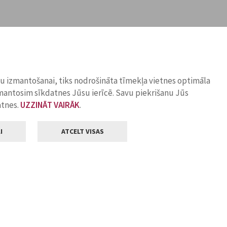
ņu izmantošanai, tiks nodrošināta tīmekļa vietnes optimāla
zmantosim sīkdatnes Jūsu ierīcē. Savu piekrišanu Jūs
atnes.
UZZINĀT VAIRĀK
.
I
ATCELT VISAS
Klientu apkalpošana
ilsētas pašvaldība
Darba laiks