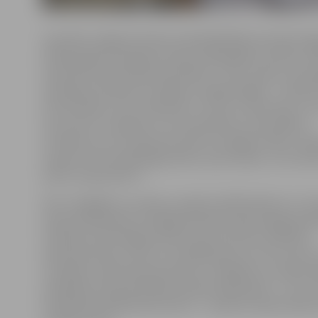
Savukārt Jelgavas domes priekšsēdētāja vietnieks Aig
klātesošajiem apsolīja, ka pats nākamgad centīsies va
iesaistīties sportiskās aktivitātēs: «Tā nu sanāca, ka pr
iesaistījos tā sākuma stadijā un tagad beigās – noteikti
būt aktīvāks, taču neizdevās. Tie, kas ir sportojuši, zina
sāc sportot, tad grūti ir no tā atteikties. Liels paldies
treneriem, kuri ir bijuši ļoti aktīvi sociālajos tīklos, tā
iesaistot vēl vairāk jelgavniekus sportošanai. Jūsu dar
palicis nepamanīts.»
Pēc svinīgajām uzrunām, projekta dalībniekiem un tr
(kopumā apmēram 70 jelgavniekiem) bija iespēja pieda
loterijā, kurā laimīgie tika pie sporta kluba «Atlētika»
abonementiem, kā arī LLU peldbaseina un SSC sporta
trenažieru zāles abonementiem. Jāpiebilst, ka tajā var
piedalīties tikai aktīvākie projekta dalībnieki – tie, kur
aizpildījuši dalībnieka kartiņu – savākuši nepieciešam