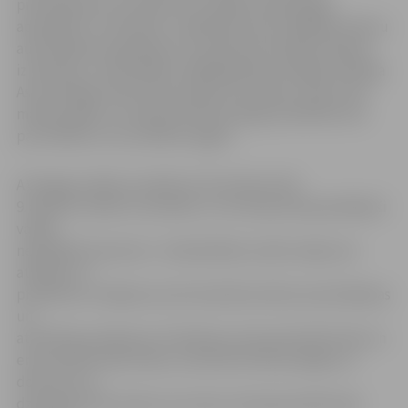
pirmsskolas vecuma bērnu vecākiem bija iespēja
apmeklēt 11 seminārus, izglītojoties par dažādiem bērnu
audzināšanas aspektiem, un daudzi šo iespēju labprāt
izmantoja,» vērtē ZRKAC Tālākizglītības nodaļas vadītāja
Astra Vanaga. Šobrīd tiek plānots semināru cikla otrais
mācību gads un vecāki aicināti iesniegt priekšlikumus
par tēmām, ko viņi vēlētos apgūt.
A.Vanaga norāda, ka laikā no 30. oktobra līdz
9. aprīlim notika 11 semināri, un tos kopumā apmeklējuši
vairāk
nekā 400 interesentu. «Nodarbībās vecāki varēja rast
atbildes un
praktiskus risinājumus ļoti konkrētos bērna audzināšanas
un
attīstības jautājumos. Piemēram, kā izaudzināt fiziski un
emocionāli veselu bērnu, kā attīstīt bērna spējas un
dotumus no
dzimšanas līdz skolas vecumam, kā nepazaudēt pāru