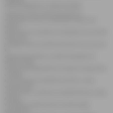
sadaļā «Videogalerija» ir pieejami pastāvīgi.
Septembrī «Gudro vecāku skola» sāks otro
mācību gadu, aicinot uz nodarbībām vecākus, kuri
audzina
sākumskolas vecuma bērnus. «Nodarbību saturs vēl tiek
veidots, bet
jau tagad zināms, ka vecāki tiks aicināti uz sarunu par to,
kā
organizēt bērna ikdienu, uzsākot skolas gaitas, kā
bērnam izveidot
ieradumu patstāvīgi mācīties, kā atpazīt izmaiņas bērna
uzvedībā,
kas var liecināt par vardarbību pret bērnu – skolā,
vienaudžu vidū,
interneta vidē –, kā rīkoties un palīdzēt bērnam,» stāsta
A.Vanaga.
Viņa norāda, ka šobrīd vecāki ir aicināti iesniegt
ierosinājumus,