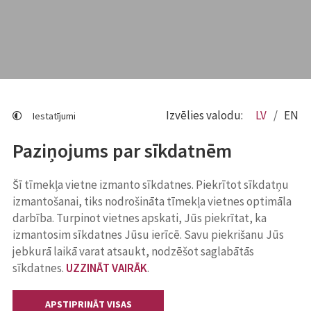
Izvēlies valodu:
LV
EN
Iestatījumi
Paziņojums par sīkdatnēm
Šī tīmekļa vietne izmanto sīkdatnes. Piekrītot sīkdatņu
izmantošanai, tiks nodrošināta tīmekļa vietnes optimāla
darbība. Turpinot vietnes apskati, Jūs piekrītat, ka
izmantosim sīkdatnes Jūsu ierīcē. Savu piekrišanu Jūs
jebkurā laikā varat atsaukt, nodzēšot saglabātās
sīkdatnes.
UZZINĀT VAIRĀK
.
APSTIPRINĀT VISAS