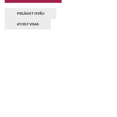
PIELĀGOT IZVĒLI
ATCELT VISAS
Kontakti
Jelgavas valstpilsētas pašvaldība
Lielā iela 11, Jelgava, LV-3001
+371 63005522
pasts@jelgava.lv