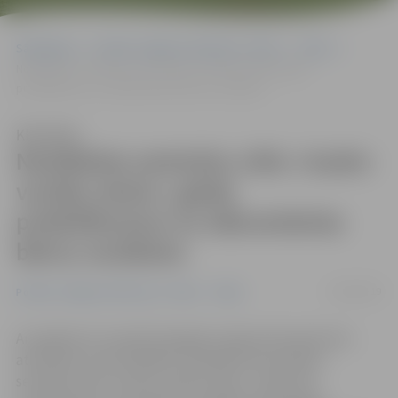
Sākumlapa
Portāla “Jelgavas Vēstnesis” arhīvs
Video
Noslēdzies semināru cikls «Gudro vecāku skola»; gaida
priekšlikumus no sākumskolas bērnu vecākiem
Klausīties
Noslēdzies semināru cikls «Gudro
vecāku skola»; gaida
priekšlikumus no sākumskolas
bērnu vecākiem
10/04/2019
Portāla “Jelgavas Vēstnesis” arhīvs
Video
Ar pasākumu 9. aprīlī Zemgales reģiona Kompetenču
attīstības centrā (ZRKAC) noslēdzies bezmaksas
semināru cikls «Gudro vecāku skola». «Kopumā