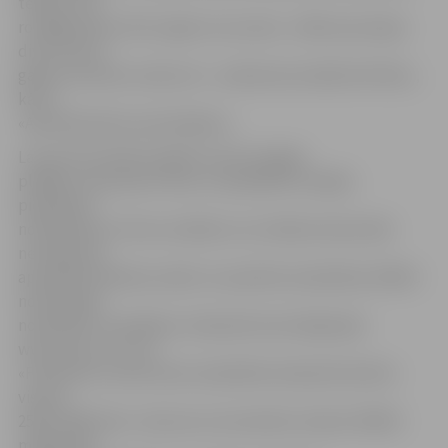
tēmām «Kā
rotaļājas bērns līdz 3 gadu vecumam», «Bērna pirmajos
divos dzīves
gados veicamie uzdevumi – psihoemocionālā attīstība»,
kā arī
«Apzināta bērna audzināšana».
Lai par šīm tēmām izglītotu pēc iespējas
plašāku interesentu loku un piedāvātu iespēju
piedalīties
nodarbības arī tiem vecākiem, kuri kāda iemesla dēļ
nevarēja tās
apmeklēt klātienē, sākot no septītās nodarbības ZRKAC
nodrošināja
nodarbību translēšanu tiešsaistē savā mājaslapā
www.zrkac.lv un arī
«Facebook» kontā. Katra nodarbība tiešsaistē skatīta
vismaz
2500–3000 reižu. Jāuzsver, ka semināru ieraksti ZRKAC
mājaslapas