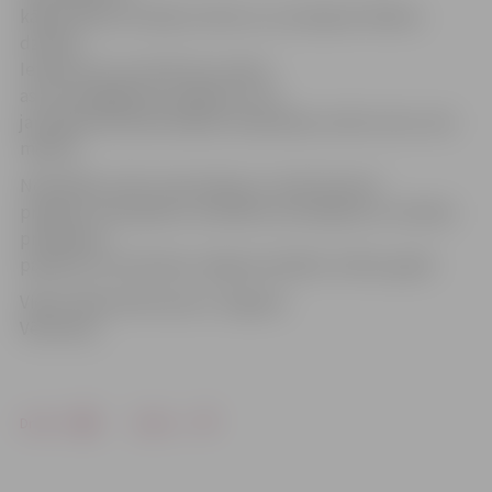
kādas tēmas vai kādus lektorus viņi labprāt vēlētos
dzirdēt.
Ieteikumus var sūtīt pa e-pastu
astra.vanaga@zrkac.jelgava.lv. Arī
jaunajā sezonā bezmaksas nodarbības notiks vienu reizi
mēnesī.
Nodarbību cikls ir bezmaksas un tiek īstenots
projekta «Kompleksu veselības veicināšanas un slimību
profilakses
pasākumu īstenošana Jelgavas pilsētā, I kārta» gaitā.
Video: Māris Martinsons/«Jelgavas
Vēstnesis»
Drukāt
Dalīties