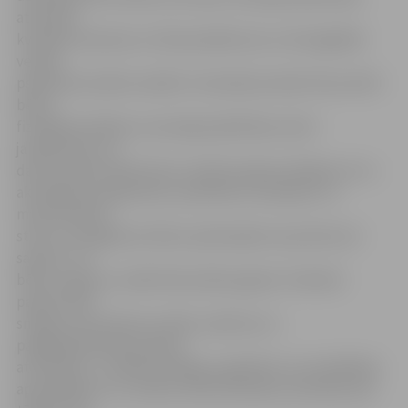
attiecību
kvalitāti mammas un tēta pienākumos un kā saglabāt
vecāku
psihoemocionālo veselību. Atsevišķi semināri tika veltīti
bērna
fiziskajai drošībai un pirmajai palīdzībai, kā arī
jautājumam, ko
darīt, ja bērns bieži slimo. Vecāki saņēma atbildes arī uz
aktuāliem jautājumiem, piemēram, kā atpazīt un
mazināt bērna
stresu, kā sagatavot bērnu pārmaiņām viņa dzīvē, kā
saprast, vai
bērns ir gatavs uzsākt bērnudārza gaitas. Praktiski
padomi tika
sniegti arī par bērna sociālo, sadzīves un
pašapkalpošanās prasmju
attīstīšanu,» norāda A.Vanaga, papildinot, ka vislielākais
apmeklējums un vecāku atsaucība bijusi semināros par