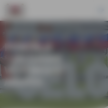
PORTĀLA
“JELGAVAS
VĒSTNESIS”
ARHĪVS