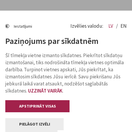
Izvēlies valodu:
LV
EN
Iestatījumi
Paziņojums par sīkdatnēm
Šī tīmekļa vietne izmanto sīkdatnes. Piekrītot sīkdatņu
izmantošanai, tiks nodrošināta tīmekļa vietnes optimāla
darbība. Turpinot vietnes apskati, Jūs piekrītat, ka
izmantosim sīkdatnes Jūsu ierīcē. Savu piekrišanu Jūs
jebkurā laikā varat atsaukt, nodzēšot saglabātās
sīkdatnes.
UZZINĀT VAIRĀK
.
APSTIPRINĀT VISAS
PIELĀGOT IZVĒLI