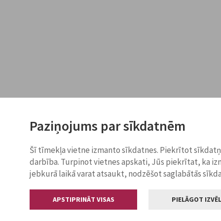
Paziņojums par sīkdatnēm
Šī tīmekļa vietne izmanto sīkdatnes. Piekrītot sīkdat
darbība. Turpinot vietnes apskati, Jūs piekrītat, ka i
jebkurā laikā varat atsaukt, nodzēšot saglabātās sīkd
APSTIPRINĀT VISAS
PIELĀGOT IZVĒL