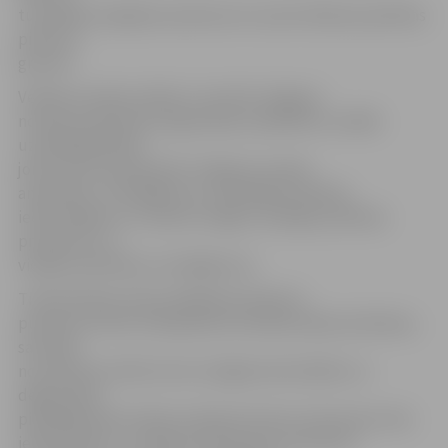
turpmāko iespējamo pienesumu savam ikdienas pārtikas
pirkumu
grozam.
Veikala izveides mērķis ir veicināt Jelgavas
novada nevalstisko organizāciju sadarbību sociālās
uzņēmējdarbības
jomā, kā arī popularizēt Jelgavas novada
amatnieku
izstrādājumus, piedāvājot pilsētas
iedzīvotājiem un viesiem svaigus veselīgus pārtikas
produktus un
vietējo amatnieku izstrādājumus.
Tirdzniecības vietas atklāšanas dienā no
pulksten 15 līdz 15.40 plānota oficiālā veikala atvēršana,
savukārt
no pulksten 16 līdz 19 ar lustīgām aktivitātēm un
degustāciju
piedāvājumiem līdzās veikalam ikviens interesents tiks
iepazīstināts
ar veikala produkcijas sortimentu