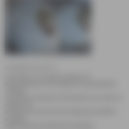
www.jelgavasvestnesis.lv
Ceturtdien, 27. novembrī, pulksten 15
Pasta ielā 41durvis vērs Jelgavas novada biedrības
«Pārtikas
amatnieki» produkcijas tirdzniecības vieta. Sākot no
pulksten 16
ikvienam interesantam būs iespēja gan piedalīties
produktu
degustācijā, gan satikt pašus tirgotājus.