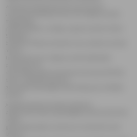
Veikals jeb amatniecības sēta, kas sava preču
sortimenta piedāvājumā vieno tieši Jelgavas novada
mājražotājus,
piedāvās dabisku, veselīgu un gardu produktu klāstu.
Saskaņā ar
biedrības «Pārtikas amatnieki» ieceri, pilsētas teritorijā
atverot
tirdzniecības vietu Jelgavas novada mājražotāju
produkcijai, tiks
rasta iespēja realizēt produkcijas noietu gan biedrības
biedru,
sadarbības partneru,
gan sociāli mazaizsargāto iedzīvotāju grupu radītajām
precēm.
Atklāšanas dienā no pulksten 16 ikviens
pilsētas iedzīvotājs vai garāmgājējs aicināts pievienoties
svētku
garšas degustācijās un pirkumos, lai izbaudītu lauku
labumu