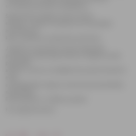
un «Pārtikas amatnieku» piedāvājumu.
Šajā dienā būs iespējams satikt arī pašus
ražotājus, iztaujāt un noskaidrot sev interesējošo
informāciju par
kādu no pārtikas vai nepārtikas produktiem.
Jāpiebilst, ka amatnieku sēta jeb mājražotāju
produkcijas veikala ideja īstenota ar Jelgavas novada
pašvaldības
atbalstu, uzsverot, ka tādējādi tiek praktiski atbalstīta
mazā
uzņēmējdarbība Jelgavas novadā. Novada pašvaldības
nodrošinātais
līdzfinansējums ir
31 000 eiro apmērā.
Foto: jelgavasnovads.lv
Drukāt
Dalīties