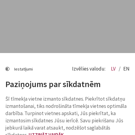
Izvēlies valodu:
LV
EN
Iestatījumi
Paziņojums par sīkdatnēm
Šī tīmekļa vietne izmanto sīkdatnes. Piekrītot sīkdatņu
izmantošanai, tiks nodrošināta tīmekļa vietnes optimāla
darbība. Turpinot vietnes apskati, Jūs piekrītat, ka
izmantosim sīkdatnes Jūsu ierīcē. Savu piekrišanu Jūs
jebkurā laikā varat atsaukt, nodzēšot saglabātās