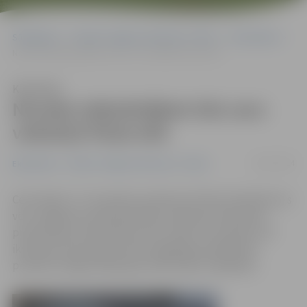
Sākumlapa
Portāla “Jelgavas Vēstnesis” arhīvs
Ekonomika
Novada mājražotājiem būs savs veikaliņš Pasta ielā
Klausīties
Novada mājražotājiem būs savs
veikaliņš Pasta ielā
26/11/2014
Ekonomika
Portāla “Jelgavas Vēstnesis” arhīvs
Ceturtdien, 27. novembrī, pulksten 15 Pasta ielā 41durvis
vērs Jelgavas novada biedrības «Pārtikas amatnieki»
produkcijas tirdzniecības vieta. Sākot no pulksten 16
ikvienam interesantam būs iespēja gan piedalīties
produktu degustācijā, gan satikt pašus tirgotājus.