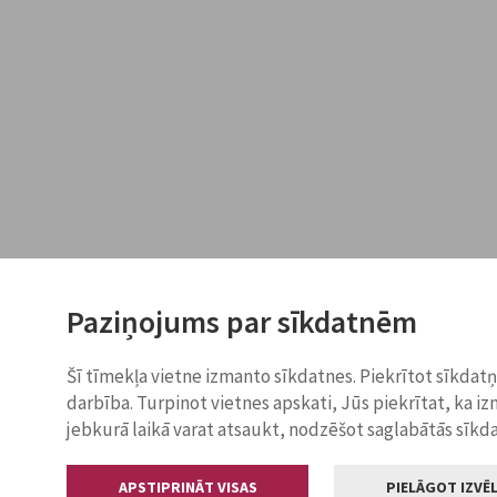
Paziņojums par sīkdatnēm
Šī tīmekļa vietne izmanto sīkdatnes. Piekrītot sīkdat
darbība. Turpinot vietnes apskati, Jūs piekrītat, ka i
jebkurā laikā varat atsaukt, nodzēšot saglabātās sīkd
APSTIPRINĀT VISAS
PIELĀGOT IZVĒL