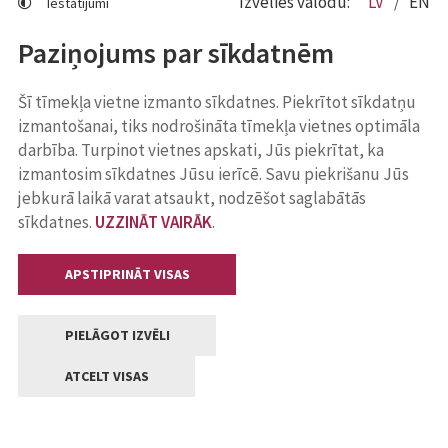
Izvēlies valodu:
LV
EN
Iestatījumi
Paziņojums par sīkdatnēm
Šī tīmekļa vietne izmanto sīkdatnes. Piekrītot sīkdatņu
izmantošanai, tiks nodrošināta tīmekļa vietnes optimāla
darbība. Turpinot vietnes apskati, Jūs piekrītat, ka
izmantosim sīkdatnes Jūsu ierīcē. Savu piekrišanu Jūs
jebkurā laikā varat atsaukt, nodzēšot saglabātās
sīkdatnes.
UZZINĀT VAIRĀK
.
APSTIPRINĀT VISAS
PIELĀGOT IZVĒLI
ATCELT VISAS