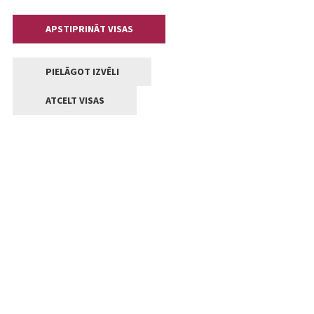
APSTIPRINĀT VISAS
PIELĀGOT IZVĒLI
ATCELT VISAS
Kontakti
Jelgavas valstpilsētas pašvaldība
Lielā iela 11, Jelgava, LV-3001
+371 63005522