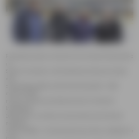
R.Zvejnieks kopā ar treneriem Evitu Krievāni-Moiseičenko
un
Stjuartu Horspūlu uz Dienvidkoreju dosies jau šovakar.
Viņš
olimpiskajās spēlēs startēs divās disciplīnās – 1000
metros un 500
metros. Pirmais starts Robertam būs 13. februārī –
kvalifikācija
1000 metros. «Ļoti labi, ka man pirmais starts būs pēc
nepilnām
divām nedēļām – būs laiks pierast pie vides, izmēģināt un
izjust