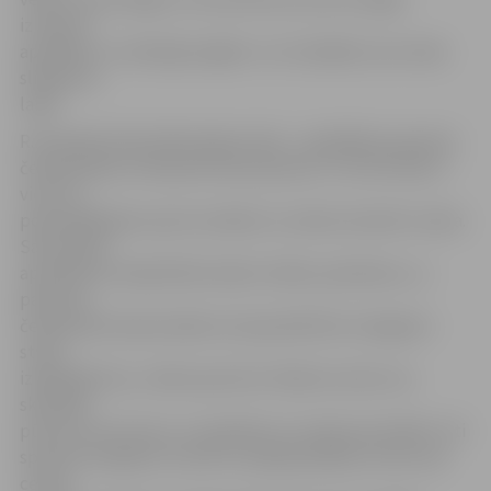
izmantot
apstākļus un zibenīgi reaģēt uz citu kļūdām, kas rodas
slidojuma
laikā.
R.Zvejnieks Dienvidkorejā jau bijis – piedalījies pasaules
čempionātā un Pasaules kausa posmā. «Tur šorttreks ir
viens no
populārākajiem sporta veidiem un arēna vienmēr ir pilna.
Sacensības
apmeklē arī sabiedrībā zināmi cilvēki, piemēram, uz
pasaules
čempionātu bija ieradies arī populārā hita «Gangnam
style»
izpildītājs Psy,» stāsta sportists. Roberts atzīst, ka
skatītāju
pūļi viņu neuztrauc un spiediens no malas pat palīdz. Citi
sportisti nespēj to izturēt un pieļauj kļūdas, kuras viņš
cenšas