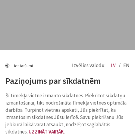
Izvēlies valodu:
LV
EN
Iestatījumi
Paziņojums par sīkdatnēm
Šī tīmekļa vietne izmanto sīkdatnes. Piekrītot sīkdatņu
izmantošanai, tiks nodrošināta tīmekļa vietnes optimāla
darbība. Turpinot vietnes apskati, Jūs piekrītat, ka
izmantosim sīkdatnes Jūsu ierīcē. Savu piekrišanu Jūs
jebkurā laikā varat atsaukt, nodzēšot saglabātās
sīkdatnes.
UZZINĀT VAIRĀK
.