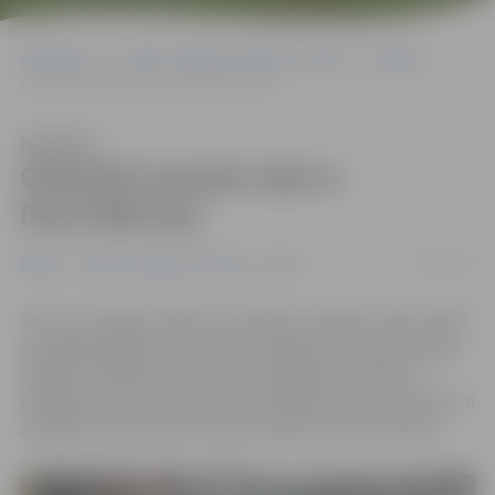
Sākumlapa
Portāla “Jelgavas Vēstnesis” arhīvs
Dažādi
Olimpieti pavada ceļā uz Dienvidkoreju
Klausīties
Olimpieti pavada ceļā uz
Dienvidkoreju
01/02/2018
Dažādi
Portāla “Jelgavas Vēstnesis” arhīvs
Šorīt šorttrekists Roberts Zvejnieks Jelgavas ledus hallē
aizvadīja pēdējo treniņu pirms došanās uz olimpiskajām
spēlēm. Simboliski ceļā uz Dienvidkoreju Robertu
pavadīja Sporta servisa centra vadītājs Juris Kaminskis un
Jelgavas Ledus sporta skolas direktors Aivars Zeltiņš.