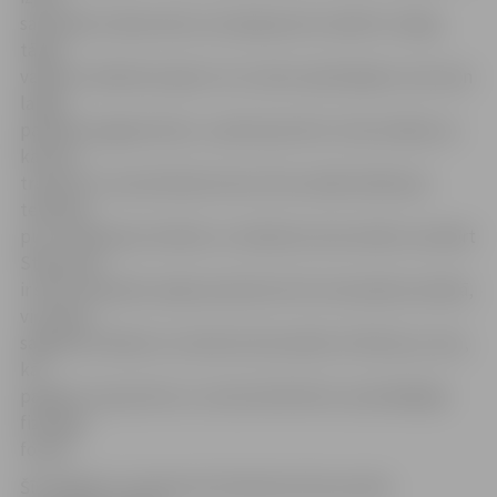
sacensību arēnas ledu, kas šajā sporta veidā ir svarīgi,
tāpat
varēšu trenēties kopā ar citu valstu pārstāvjiem, kas man
labāk
palīdzēs sagatavoties,» spriež sportists. Viņš norāda, ka
katram
trenerim ir sava būtiska loma: Evita vairāk atbild par
tehnisko
pusi, slidošanas tehniku un atbalsta emocionāli, savukārt
Stjuartam
ir sešu olimpisko spēļu pieredze britu komandas sastāvā,
viņš spēs
sagatavot Robertu startiem kā mentāli, tā fiziski, jo zina,
kā
panākt, lai sportists uz starta brīdi būtu savā labākajā
fiziskajā
formā.
Šīs 20 gadus vecajam šorttrekistam būs pirmās