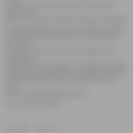
izmantot. «Viens no maniem plusiem ir tas, ka spēju
pieņemt ātrus
lēmumus un izmantot situāciju savā labā,» tā R.Zvejnieks.
Portāls www.jelgavasvestnesis.lv jau rakstīja, ka Jelgavā
izveidota šorttreka programma, pēc kuras gatavojas
valsts izlase.
Tās mērķis ir sagatavot sportistus 2022. gada ziemas
olimpiskajām
spēlēm, bet vienam sportistam – R.Zvejniekam – izdevās
kvalificēties jau šī gada spēlēm. Vēl Jelgavu Phjončhanas
olimpiskajās spēlēs pārstāvēs Jelgavas Ledus sporta
skolas
absolvente daiļslidotāja Diāna Ņikitina.
Foto un video: Ivars Veiliņš
Drukāt
Dalīties