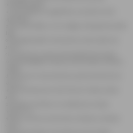
olimpiskās spēles,
un viņš neslēpj, ka ir pagodināts un satraukts, kā arī
apņēmības
pilns izdarīt labāko, uz ko ir spējīgs. «Mani galvenie mērķi
šajās
olimpiskajās spēlēs ir krāt pieredzi, izprast spēļu vidi,
sevi un
citus sportistus, lai pēc četriem gadiem būtu daudz
konkurētspējīgāks. Runājot par sportiskajiem mērķiem,
īsākajā
distancē, kas ir mana stiprā puse, gribu pārvarēt pirmo
kārtu un
iekļūt top 18 sportistu vidū. Vēl man ir mērķis uzlabot
savus
personīgos rezultātus un uzstādīt jaunu Latvijas
rekordu,» tā
Roberts, uzsverot, ka šorttreks ir tehnisks un taktisks
sporta
veids, kurā svarīgs ir ne vien ātrums, bet arī spēja