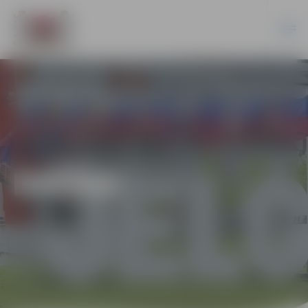
DAŽĀDI