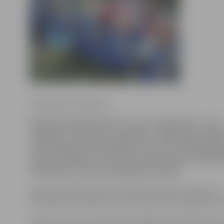
Ilze Knusle-Jankevica
Šogad Olimpiskā diena ar moto «Iepazīsties – mini
handbols» notiks 26. septembrī. Jelgavā pulcēšan
9.30 Zemgales Olimpiskajā centrā un svinīga pasā
karoga pacelšanu un himnas atskaņošanu. Pulksten
interesenti vienosies kopīgā rītarosmē.
Lai gan Olimpiskās dienas mērķauditorija ir skolēnu un
bērnudārzu audzēkņi, rītarosmē aicināts piedalīties ik
Sporta servisa centra pārstāve Maija Actiņa informē, k