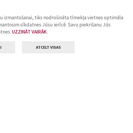
ņu izmantošanai, tiks nodrošināta tīmekļa vietnes optimāla
zmantosim sīkdatnes Jūsu ierīcē. Savu piekrišanu Jūs
atnes.
UZZINĀT VAIRĀK
.
I
ATCELT VISAS
Klientu apkalpošana
ilsētas pašvaldība
Darba laiks
, Jelgava, LV-3001
Pirmdienās
8.00 - 18.00
Otrdienās
8.00 - 17.00
22
Trešdienās
8.00 - 17.00
va.lv