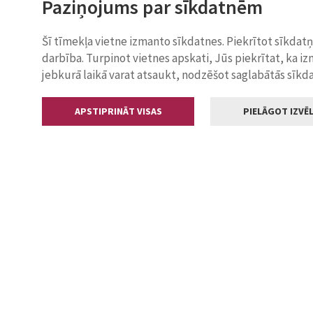
Paziņojums par sīkdatnēm
Šī tīmekļa vietne izmanto sīkdatnes. Piekrītot sīkdat
darbība. Turpinot vietnes apskati, Jūs piekrītat, ka i
jebkurā laikā varat atsaukt, nodzēšot saglabātās sīkd
APSTIPRINĀT VISAS
PIELĀGOT IZVĒL
Kontakti
Jelgavas valstp
Lielā iela 11
+371 630055
pasts@jelga