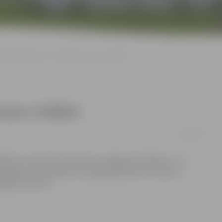
limpiskajā dienā – kopīga rītarosme (+VIDEO)
rosme (+VIDEO)
22/09/2014
dbols» notiks 26. septembrī. Jelgavā pulcēšanās – no
 pasākuma atklāšana ar karoga pacelšanu un himnas
pīgā rītarosmē.