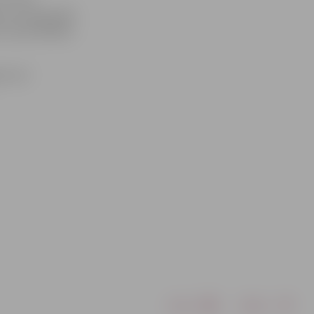
s vecuma grupās
nu spartakiādes
ot arī
Drukāt
Dalīties