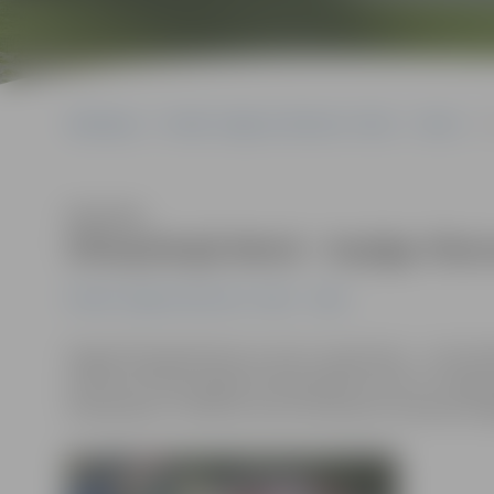
Sākumlapa
Portāla “Jelgavas Vēstnesis” arhīvs
Video
O
Klausīties
Olimpiskajā dienā – kopīga rīta
Portāla “Jelgavas Vēstnesis” arhīvs
Video
Šogad Olimpiskā diena ar moto «Iepazīsties – mini han
pulksten 9.30 Zemgales Olimpiskajā centrā un svinīga
atskaņošanu. Pulksten 10 visi interesenti vienosies ko