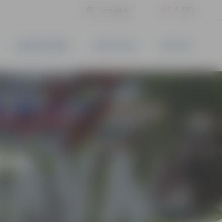
LV
EN
Iestatījumi
UZŅĒMĒJDARBĪBA
PAKALPOJUMI
KONTAKTI
ĪVS