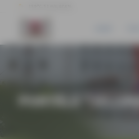
19.9 °C, 5.1 m/s, 67.4 %
JAUNUMI
PILSĒ
PORTĀLA “JELGAV