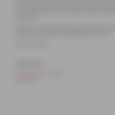
pēc rītarosmes notiks skolu komandu stafetes četrā
ar handbola elementiem. Šīs stafetes iekļautas skolē
programmā.
Ap pulksten 12 paredzēta apbalvošana. Plānots apbalv
zīmējumu un eseju konkursa labāko darbu autorus.
Foto: no JV arhīva
Saistītās ziņas
Olimpiskā diena – ne tikai
sportistiem