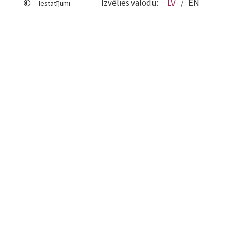
Izvēlies valodu:
LV
EN
Iestatījumi
Lapas karte
Viegli lasīt
Sociālo mediju lietošana
Sīkdatņu izmantošana
Piekļūstamības paziņojums