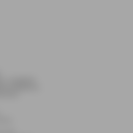
ās – no pulksten
kuma atklāšana ar
 10 visi
viens.
a uzreiz