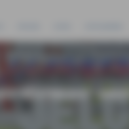
TA
PAŠVALDĪBA
IESTĀDES
KAPITĀLSABIEDRĪBAS
AS VĒSTNESIS” ARH