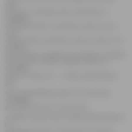
trijās
fakultātēs – Tehniskajā, meža un Ekonomikas un
sabiedrības
attīstības fakultātē –, gan dienesta viesnīcā, un savu
artavu
sniedza studentu korporācija «Fraternica Imantica». Viņi
pastāstīja
par korporāciju un parādīja, kā viņi paukojas, arī pavadīja
ekskursiju līdz strūklakai «Jelgavas students» un
nodziedāja
dziesmu «Ir vakars vēls…»,» ieskatu ekskursijā sniedz
gide.
Ekskursijā piedalījās gan bijušie LLU studenti, gan
mācībspēki,
gan topošie studenti un citi interesenti.
«Iespējams, augustā notiks vēl kāda līdzīga ekskursija, jo
jau
radušās jaunas idejas un ir ekskursanti, kuri labprāt