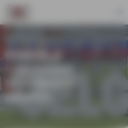
PORTĀLA
“JELGAVAS
VĒSTNESIS”
ARHĪVS