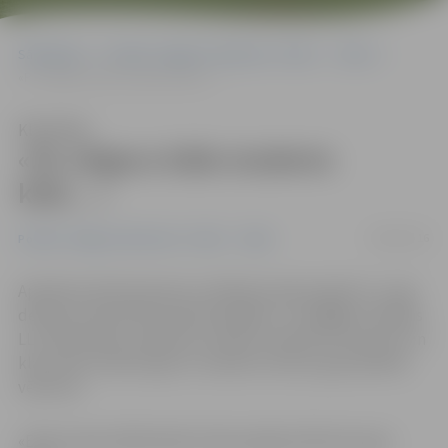
Sākumlapa
Portāla “Jelgavas Vēstnesis” arhīvs
Video
«Pa Jelgavu kāds students klīst…»
Klausīties
«Pa Jelgavu kāds students
klīst…»
08/08/2016
Portāla “Jelgavas Vēstnesis” arhīvs
Video
Apmēram 20 interesentu svētdien kopā ar gidi Inu Jurģi
devās pa «klīstošā studenta pēdām», izstaigājot vairākas
LLU fakultātes, apskatot studentu dienesta viesnīcas un
klausoties stāstus gan iz studentu dzīves, gan pilsētas
vēstures.
«Ekskursijas dalībniekiem bija iespēja ielūkoties gan