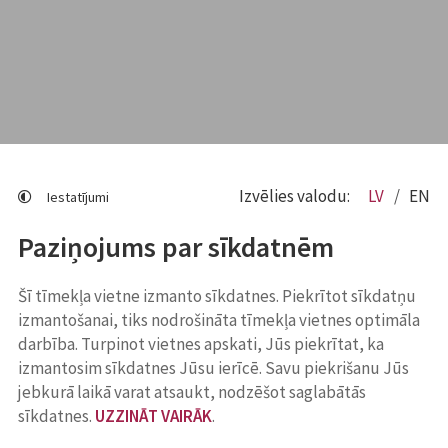
Izvēlies valodu:
LV
EN
Iestatījumi
Paziņojums par sīkdatnēm
Šī tīmekļa vietne izmanto sīkdatnes. Piekrītot sīkdatņu
izmantošanai, tiks nodrošināta tīmekļa vietnes optimāla
darbība. Turpinot vietnes apskati, Jūs piekrītat, ka
izmantosim sīkdatnes Jūsu ierīcē. Savu piekrišanu Jūs
jebkurā laikā varat atsaukt, nodzēšot saglabātās
sīkdatnes.
UZZINĀT VAIRĀK
.