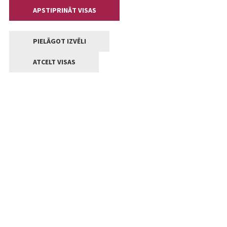
APSTIPRINĀT VISAS
PIELĀGOT IZVĒLI
ATCELT VISAS
Kontakti
Jelgavas valstpilsētas pašvaldība
Lielā iela 11, Jelgava, LV-3001
+371 63005522
pasts@jelgava.lv