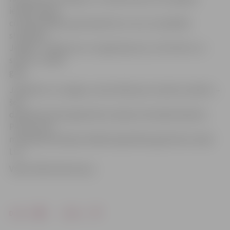
ielūkotos gan
citās fakultātēs, gan iepazītos ar visu, ko piedāvā
studēšana
Jelgavā – pētījumus un izgudrojumus, arī kultūru un
sportu,» stāsta
gide.
Jāpiebilst, ka Jelgavu nereti dēvē par studentu pilsētu –
šeit
dibināta pirmā augstskola Latvijas teritorijā Academia
Petrina, bet
mūsdienās darbojas lielākā reģionālā augstskola Latvijā
LLU.
Video: Māris Martinsons
Drukāt
Dalīties