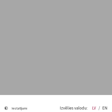
Izvēlies valodu:
LV
EN
Iestatījumi