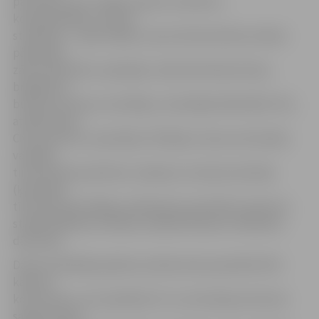
pastnieks, picu cepējs, pavārs, konditors,
komplektētājs, sezonas
strādnieks – ogu lasītājs, mazumtirdzniecības veikala
pārdevējs,
zāles darbinieks, apkopējs, inženiertehnisko būvju
brigadieris,
būvkonstrukciju montētājs, metinātājs (MIG/MAG/TIG),
atslēdznieks,
CNC operators, apmetējs, flīzētājs, kravas automobiļu
vadītājs,
tirdzniecības pārstāvis, lopkopis, slaucējs, šķirotājs
(ķīmiskajā
tīrītavā), gludinātājs, pārdošanas speciālista asistents,
stādaudzēšanas tehniķis, labiekārtošanas strādnieks,
dārznieks.
Darba meklētāji pasākuma laikā varēs apmeklēt NVA
karjeras
konsultantu, kurš palīdzēs CV un motivācijas vēstules
sagatavošanā,