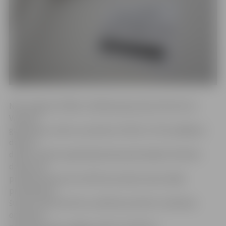
NVA Jelgavas filiāles vadītāja Inga Lejiņa informē, ka
Vakanču
gadatirgus notiks no pulksten 10 līdz 13. Pēc pēdējiem
datiem,
dalību vakanču gadatirgū bija apstiprinājuši 16 darba
devēji, kas
pieteikuši aptuveni 120 brīvas darba vietas tādās
profesijās kā
šuvējs, administrators, pārtikas produktu ražošanas
operators,