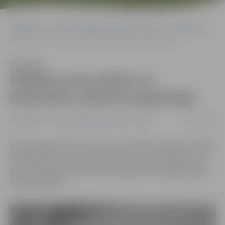
Sākumlapa
Portāla “Jelgavas Vēstnesis” arhīvs
Ekonomika
Palīdzēs atrast darbu un darbiniekus Vakanču gadatirgū
Klausīties
Palīdzēs atrast darbu un
darbiniekus Vakanču gadatirgū
04/04/2016
Ekonomika
Portāla “Jelgavas Vēstnesis” arhīvs
Darba devēju dienas ietvaros 7. aprīlī NVA Jelgavas filiālē,
Skolotāju ielā 3, norisināsies Vakanču gadatirgus, kurā
potenciālie darbinieki varēs sastapties ar iespējamajiem
darba devējiem.