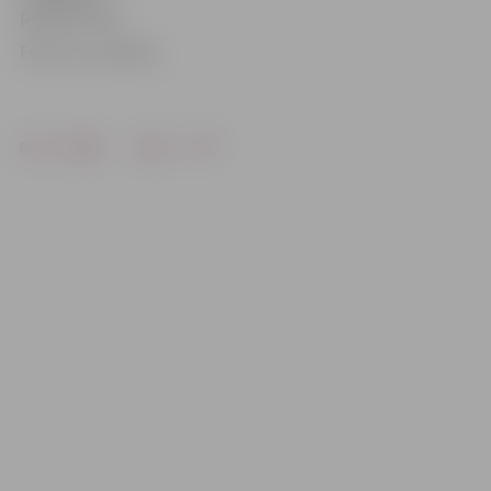
pasākumiem.
Foto: no JV arhīva
Drukāt
Dalīties