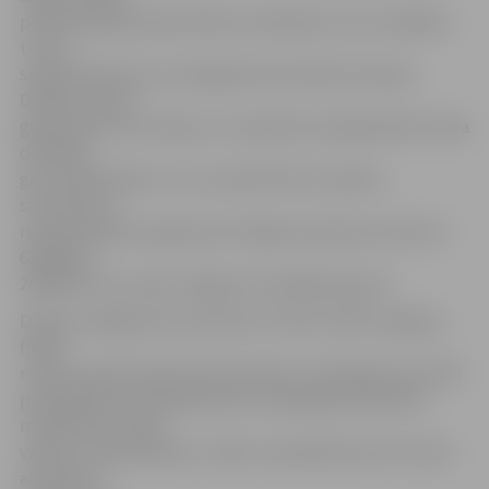
profesionālās piemērotības noteikšanā, veicot dažādus
testus,
sniegs ieteikumus, kā sagatavoties darba intervijai.
Dalība vakanču
gadatirgū ir bez maksas, un iepriekš nav jāpiesakās. Darba
devējiem
gan ir jāpiesakās un to var izdarīt līdz 5. aprīlim,
sazinoties ar
nodarbinātības organizatori Daigu Ševčenko pa tālruni
63026674,
26469347 vai e-pastu daiga.sevcenko@nva.gov.lv.
Dienas noslēgumā no pulksten 13 līdz 15 NVA Jelgavas
filiālē
notiks praktiskā diskusija/seminārs uzņēmējiem par NVA
piedāvātajiem pakalpojumiem vajadzīgo darbinieku
meklēšanā, atlasē,
vakanču reģistrēšanai e-vidē un apmācībā, kā arī citiem
aktuāliem