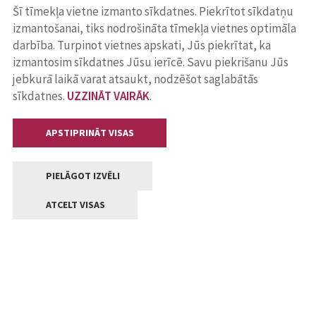
Šī tīmekļa vietne izmanto sīkdatnes. Piekrītot sīkdatņu
izmantošanai, tiks nodrošināta tīmekļa vietnes optimāla
darbība. Turpinot vietnes apskati, Jūs piekrītat, ka
izmantosim sīkdatnes Jūsu ierīcē. Savu piekrišanu Jūs
jebkurā laikā varat atsaukt, nodzēšot saglabātās
sīkdatnes.
UZZINĀT VAIRĀK
.
APSTIPRINĀT VISAS
PIELĀGOT IZVĒLI
ATCELT VISAS