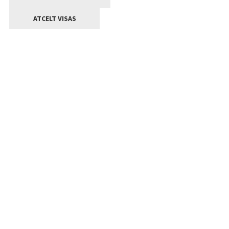
ATCELT VISAS
Kontakti
Jelgavas valstpilsētas pašvaldība
Lielā iela 11, Jelgava, LV-3001
+371 63005522
pasts@jelgava.lv
Klientu apkalpošana