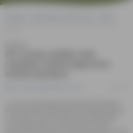
Sākumlapa
Portāla “Jelgavas Vēstnesis” arhīvs
Dažādi
Par Latvijas airētāju Gada simpātiju izvēlēta jelgavniece Kristīne
Bumbiere
Klausīties
Par Latvijas airētāju Gada
simpātiju izvēlēta jelgavniece
Kristīne Bumbiere
07/11/2019
Dažādi
Portāla “Jelgavas Vēstnesis” arhīvs
Jau trešo reizi pasniegta Latvijas Airēšanas federācijas
Gada balva akadēmiskajā airēšanā, kas šogad piešķirta 11
nominācijās. Par Gada simpātiju Latvijas airētāji šogad
atzina Jelgavas Bērnu un jaunatnes sporta skolas
audzēkni Kristīni Bumbieri. Federācija arī pasniedza Goda