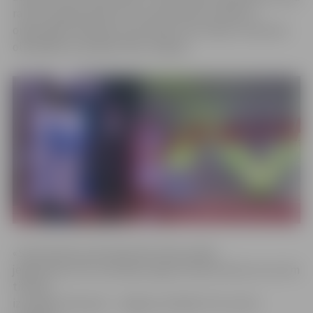
rakstus jelgavniekiem par neatsveramu atbalstu,
organizējot airēšanas sacensības VIII Latvijas Jaunatnes
olimpiādē, kas jūlijā notika Jelgavā.
«Starp balvas pretendentiem bija vairāki
jelgavnieki, bet nomināciju ieguva tikai Kristīne, kuru šim
titulam
izvirzījām mēs paši – Jelgavas airētāji. Proti, katra