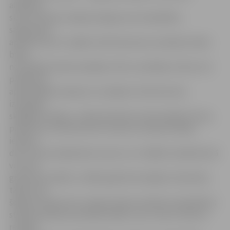
airēšanas
skola vai klubs varēja iesniegt savus kandidātu,
sagatavojot
aprakstu par to, kāpēc tieši šī persona ir pelnījusi Gada
balvu
nominācijā «Gada simpātija». Bet uzvarētāju noteica visi
pasākuma
apmeklētāji, balsojot ar ovācijām. Kristīne šoreiz
izpelnījās
skaļākās ovācijas,» stāsta Kristīnes trenere Agita Puriņa,
piebilstot, ka Kristīni šim titulam izvirzījuši vairāku
iemelsu
dēļ. «Viņa aizvadīja labu sezonu un ir labāko trijniekā savā
vecuma
grupā starp 2002. un 2003. gadā dzimušajām meitenēm,
tāpat viņa
šogad izcīnīja vietu Latvijas izlases sastāvā, lai piedalītos
starptautiskās sacensībās «Baltic cup». Viņa ir viena no
retajām