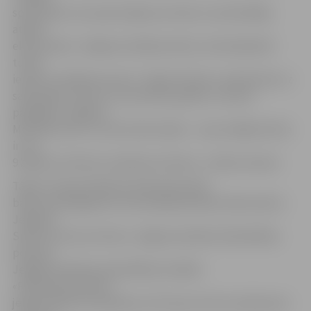
sportistēm, kura pierunāja savu klasi un audzinātāju
atnākt
ekskursijā uz Jelgavas airēšanas bāzi, lai skolasbiedri
tuvāk
iepazītu airēšanas sportu. Tāpat Kristīne, neskatoties uz
saspringto treniņu un sacensību grafiku, teicami
pabeigusi Jelgavas
Mūzikas skolu un arī ļoti labi mācās – viņas vidējā atzīme
ir virs
9 ballēm. Kristīne ir pelnījusi šo balvu,» stāsta trenere.
Tāpat Latvijas Airēšanas federācija Gada
balvas pasniegšanas ceremonijā pasniedza Goda rakstu
Jelgavas
Sporta servisa centram, Jelgavas pilsētas Pašvaldības
policijai,
Jelgavas pilsētas pašvaldības iestādei
«Pilsētsaimniecība»,
jelgavniekiem Ilzei Bomei, A.Puriņai, Evitai Jaunbauerei