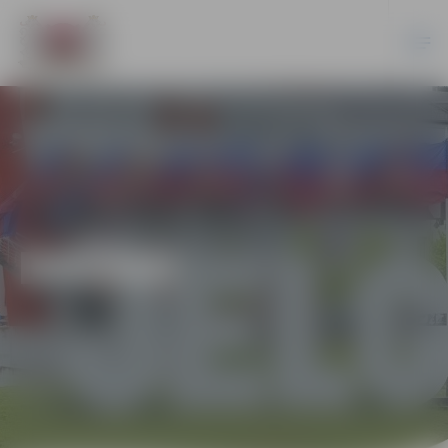
DAŽĀDI