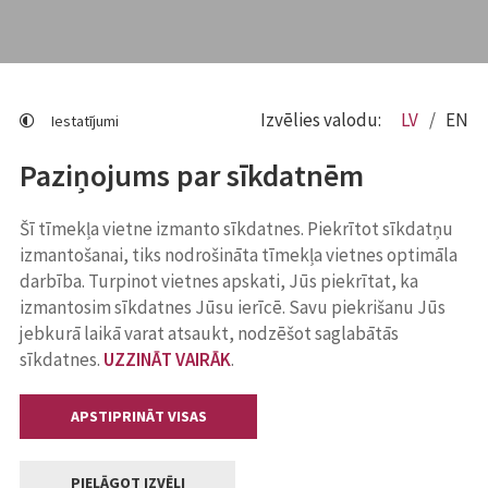
Izvēlies valodu:
LV
EN
Iestatījumi
Paziņojums par sīkdatnēm
Šī tīmekļa vietne izmanto sīkdatnes. Piekrītot sīkdatņu
izmantošanai, tiks nodrošināta tīmekļa vietnes optimāla
darbība. Turpinot vietnes apskati, Jūs piekrītat, ka
izmantosim sīkdatnes Jūsu ierīcē. Savu piekrišanu Jūs
jebkurā laikā varat atsaukt, nodzēšot saglabātās
sīkdatnes.
UZZINĀT VAIRĀK
.
APSTIPRINĀT VISAS
PIELĀGOT IZVĒLI