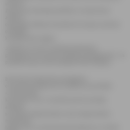
un Arnim
Zātiņam par veiksmīgu sadarbību un neatsveramu
atbalstu,
organizējot airēšanas sacensības VIII Latvijas Jaunatnes
olimpiādē,
kas jūlijā notika Jelgavā.
Jāpiebilst, ka viens no airēšanas Gada balvas
pasniegšanas ceremonijas vadītājiem bija jelgavnieks – šis
pienākums bija uzticēts airētājam Pēterim Šķiņķim.
Bet vēl pirms Gada balvas pasniegšanas
ceremonijas airētāji sezonu noslēdza ar sacensībām
«Latvijas rudens
kauss 2019». Proti, 1. novembrī sportisti aizvadīja
airēšanas
sacensības airēšanas bāzēs, kurās trenējas ikdienā,
noskaidrojot
labākos, bet 2. novembrī jaunieši skrēja krosu Jūrmalā,