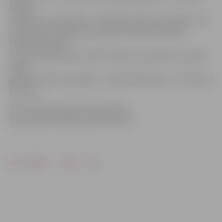
Slokas
stadionā. «Lai noteiktu uzvarētājus šajās sacensībās, tika
sasummēts airēšanas rezultāts un krosa rezultāts.
Pieaugušo grupā
2. vietu izcīnīja mūsu Jānis Timbors, bet junioru C grupā
(2006.
gadā dzimuši un jaunāki) – Emīls Niks Donovs,» tā trenere
A.Puriņa.
Foto: no treneres A.Puriņas arhīva,
Specializētā airēšanas sporta skola
Drukāt
Dalīties