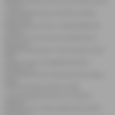
apturēta, jo pārbaudes laikā izņemtie pārtikas produkti
– kopumā
9,3 tonnas dažādu saldumu (konfektes, šokolāde,
cepumi), kam
beidzies derīguma termiņš, – joprojām glabājas tajā.
Saskaņā ar
procedūru SIA «Triom» PVD uzraudzībā šīs preces
jāiznīcina, bet
pagaidām tas netiks darīts. «Lietas materiāli ir nosūtīti
Valsts
policijai, un preces tiek saglabātas kā lietiskie
pierādījumi. Tās
tiks iznīcinātas tikai tad, kad policija dos šādu atļauju,»
skaidro
PVD Dienvidzemgales pārvaldes vadītājs.
Portāls www.jelgavasvestnesis.lv jau rakstīja, ka
septembra
beigās SIA «Triom» noliktavā Jelgavā tika konstatēta
vecu pārtikas