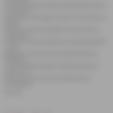
preču pārmarķēšana. Uzņēmuma darbība tika apturēta,
un uzņēmums
tika izņemts no PVD reģistra, liedzot tam nodarboties ar
pārtikas
tirdzniecību. Bez jau minētajām 9,3 tonnām saldumu
noliktavā tika
konstatēti un izņemti dažādi krāsu noņēmēji, šķīdinātāji
un citas
palīgierīces, kuras izmantotas oriģinālā marķējuma
likvidēšanai.
Izņemti 26 dažādi spiedogi un spiedogu sagataves ar
datumiem un
partiju numuriem, kas izmantoti pārtikas preču
pārmarķēšanai.
Foto: PVD