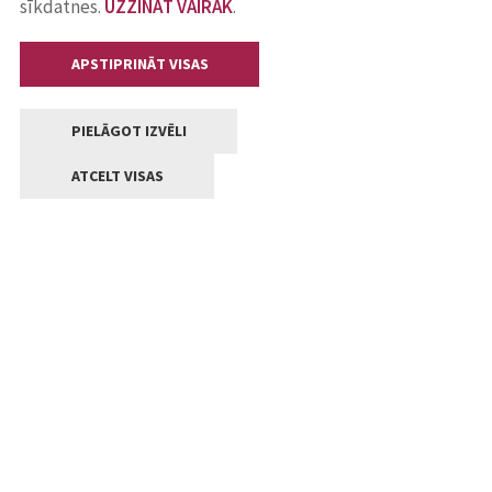
sīkdatnes.
UZZINĀT VAIRĀK
.
APSTIPRINĀT VISAS
PIELĀGOT IZVĒLI
ATCELT VISAS
Kontakti
Jelgavas valstpilsētas pašvaldība
Lielā iela 11, Jelgava, LV-3001