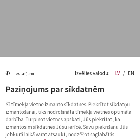
Izvēlies valodu:
LV
EN
Iestatījumi
Paziņojums par sīkdatnēm
Šī tīmekļa vietne izmanto sīkdatnes. Piekrītot sīkdatņu
izmantošanai, tiks nodrošināta tīmekļa vietnes optimāla
darbība. Turpinot vietnes apskati, Jūs piekrītat, ka
izmantosim sīkdatnes Jūsu ierīcē. Savu piekrišanu Jūs
jebkurā laikā varat atsaukt, nodzēšot saglabātās