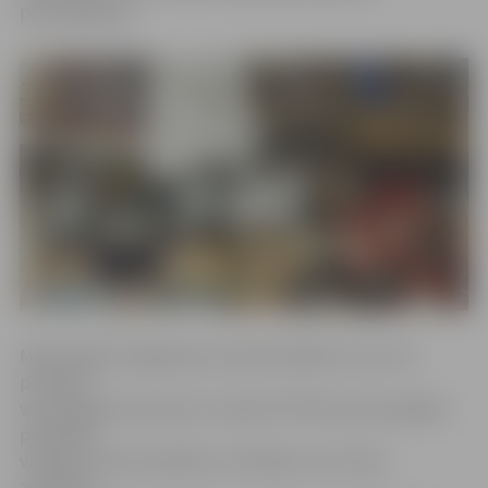
pārmarķēšanā.
Maksimālais iespējamais sods bija 1400 eiro, bet, kā
portālam
www.jelgavasvestnesis.lv skaidro PVD Dienvidzemgales
pārvaldes
vadītājs Jānis Grosbārdis, izvērtējot visus lietas
apstākļus,