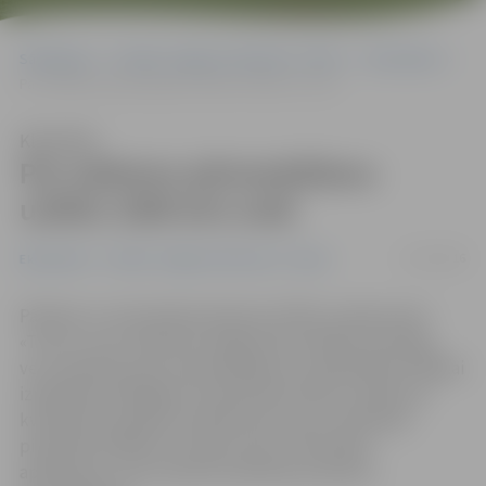
Sākumlapa
Portāla “Jelgavas Vēstnesis” arhīvs
Ekonomika
Par saldumu pārmarķēšanu uzlikts 1000 eiro sods
Klausīties
Par saldumu pārmarķēšanu
uzlikts 1000 eiro sods
11/10/2016
Ekonomika
Portāla “Jelgavas Vēstnesis” arhīvs
Pārtikas un veterinārais dienests (PVD) uzņēmumam
«Triom», kura noliktavā Jelgavā tika atklāta vērienīga
vecu pārtikas preču pārmarķēšana un pārfasēšana tālākai
izplatīšanai lielākajos tirdzniecības tīklos Latvijā, par
kvalitātes prasībām neatbilstošu preču realizāciju
piemērojis 1000 eiro naudas sodu, konfiscējot
aprīkojumu, kas izmantots pārtikas produktu