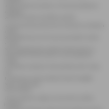
tostarp uzņēmuma reakciju un rīcību pēc pārkāpumu
atklāšanas,
piemērots naudas sods 1000 eiro apmērā.
Uzņēmumam bija noteikts līdz 10. oktobrim no veikaliem
atsaukt
pārmarķētās preces, bet šis process joprojām turpinās.
«To dara
preču izplatītājs. Mūsu inspektori tikai kontrolē, vai
tirdzniecības vietās šīs preces ir vai nav pieejamas,»
norāda
J.Grosbārdis, skaidrojot: tā kā izplatīšanas tīkls ir plašs,
līdz
10. oktobrim no visiem veikaliem atsaukt nelegālās
preces uzņēmumam
vēl nav izdevies.
Tikmēr noliktavas Jelgavā, Uzvaras ielā 12, darbība
joprojām ir