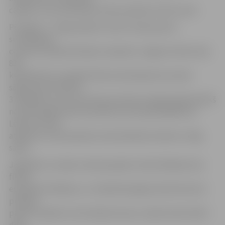
capital», kurš acīmredzot lēmis atkārtoti rīkot izsoli.
Pirmdien, 7. maijā, plānots izsolīt «Gaisa sporta
sertifikācijas
centram» piederošā vēja tuneļa ēku Jelgavā, Peldu ielā,
830
kvadrātmetru platībā. Nekustamā īpašuma izsoles
sākumcena noteikta
375 000 latu, kas ir par 25 procentiem mazāk nekā iepriekš
nenotikušajā izsolē, kad sākumcena bija 500 000 latu.
Lēmumu rīkot
atkārtotu izsoli pieņēma nodrošinātais kreditors «Reg
sales».
Jāpiebilst, ka vēja tunelī joprojām notiek Džekija Čana
filmas
epizodes filmēšana, un maksātnespējas administrators
publiski
paudis viedokli, ka šis darījums ļaus uzņēmumam dzēst