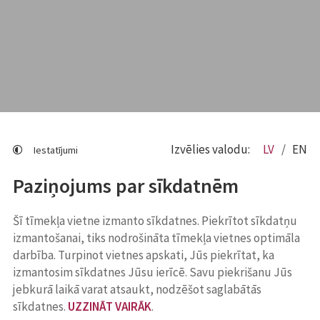
Izvēlies valodu:
LV
EN
Iestatījumi
Paziņojums par sīkdatnēm
Šī tīmekļa vietne izmanto sīkdatnes. Piekrītot sīkdatņu
izmantošanai, tiks nodrošināta tīmekļa vietnes optimāla
darbība. Turpinot vietnes apskati, Jūs piekrītat, ka
izmantosim sīkdatnes Jūsu ierīcē. Savu piekrišanu Jūs
jebkurā laikā varat atsaukt, nodzēšot saglabātās
sīkdatnes.
UZZINĀT VAIRĀK
.