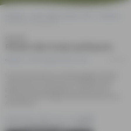
Sākumlapa
Portāla “Jelgavas Vēstnesis” arhīvs
Ekonomika
Pārdod vēja tuneļa aprīkojumu
Klausīties
Pārdod vēja tuneļa aprīkojumu
03/05/2012
Ekonomika
Portāla “Jelgavas Vēstnesis” arhīvs
Izsolē izdevies pārdot par maksātnespējīgu atzītajam
uzņēmumam SIA «Gaisa sporta sertifikācijas centrs»
piederošo vēja tuneļa aprīkojumu, aģentūru LETA
informējis maksātnespējīgā uzņēmuma administrators
Andris Bērziņš.