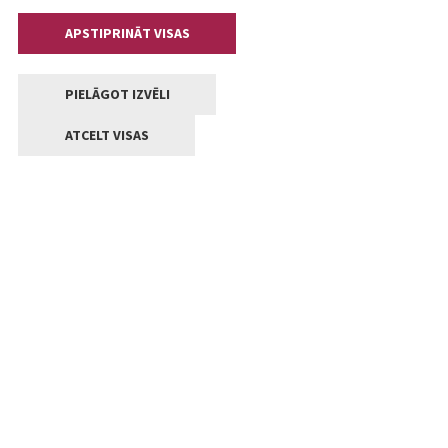
APSTIPRINĀT VISAS
PIELĀGOT IZVĒLI
ATCELT VISAS
Kontakti
Jelgavas valstpilsētas pašvaldība
Lielā iela 11, Jelgava, LV-3001
+371 63005522