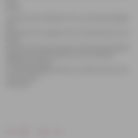
daļu
parādu.
«Gaisa sporta sertifikācijas centru» par maksātnespējīgu
2011.
gada aprīlī atzina Jelgavas tiesa. Par administratoru tika
iecelts
A.Bērziņš. 2011. gada septembrī LIAA iesniedza Zemgales
apgabaltiesā prasības pieteikumu par izmaksātā
finansējuma piedziņu
no maksātnespējīgā uzņēmuma, vienlaikus lūdzot tiesu
minēto prasību
nodrošināt.
Drukāt
Dalīties