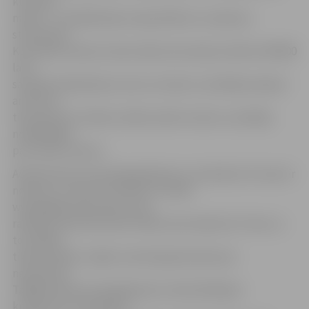
kustamā
manta – vertikālā vēja tuneļa iekārta un izpletņu
stimulators.
Kustamās mantas izsoles sākumcena bija noteikta 340 000
latu,
savukārt pārdošanas cena un izsoles uzvarētājs saskaņā
ar likumu
tiks paziņots 14 dienu laikā, kamēr izsoles uzvarētājs
norēķināsies
par izsolīto mantu.
Administrators pauda gandarījumu, ka beidzot šī izsole ir
notikusi un nesusi rezultātu. Portāls
www.jelgavasvestnesis.lv jau
rakstīja, ka pirmā izsole notika marta sākumā. Toreiz uz
to ieradās
tikai žurnālisti, tāpēc izsole bija jāuzskata par
nenotikušu.
Tālākais lēmums bija jāpieņem nodrošinātajam
kreditoram «Prosperity