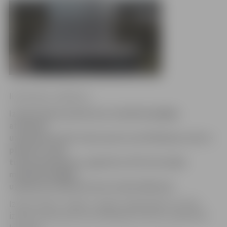
Ilze Knusle-Jankevica
Izsolē izdevies pārdot par maksātnespējīgu
atzītajam
uzņēmumam SIA «Gaisa sporta sertifikācijas centrs»
piederošo vēja
tuneļa aprīkojumu, aģentūru LETA informējis
maksātnespējīgā
uzņēmuma administrators Andris Bērziņš.
Izsole notika 2. maijā, un tajā ar augšupejošu soli tika
izsolīta «Gaisa sporta sertifikācijas centram» piederošā