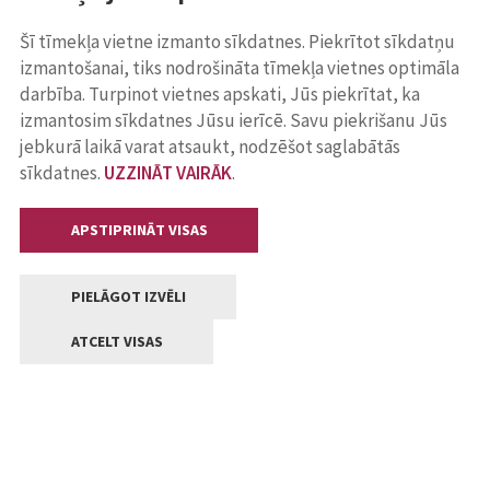
Šī tīmekļa vietne izmanto sīkdatnes. Piekrītot sīkdatņu
izmantošanai, tiks nodrošināta tīmekļa vietnes optimāla
darbība. Turpinot vietnes apskati, Jūs piekrītat, ka
izmantosim sīkdatnes Jūsu ierīcē. Savu piekrišanu Jūs
jebkurā laikā varat atsaukt, nodzēšot saglabātās
sīkdatnes.
UZZINĀT VAIRĀK
.
APSTIPRINĀT VISAS
PIELĀGOT IZVĒLI
ATCELT VISAS