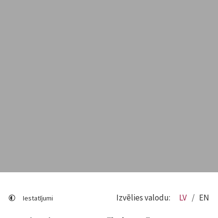
Izvēlies valodu:
LV
EN
Iestatījumi