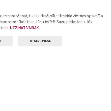
ņu izmantošanai, tiks nodrošināta tīmekļa vietnes optimāla
zmantosim sīkdatnes Jūsu ierīcē. Savu piekrišanu Jūs
atnes.
UZZINĀT VAIRĀK
.
I
ATCELT VISAS
Klientu apkalpošana
ilsētas pašvaldība
Darba laiks
, Jelgava, LV-3001
Pirmdienās
8.00 - 18.00
Otrdienās
8.00 - 17.00
22
Trešdienās
8.00 - 17.00
va.lv