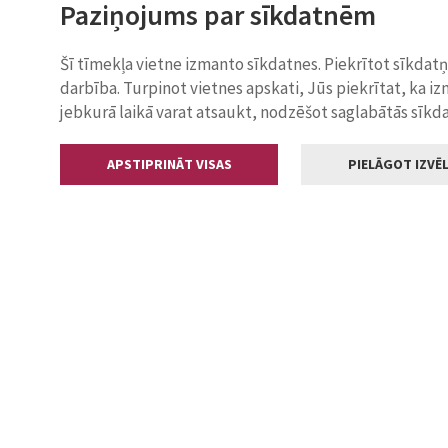
Paziņojums par sīkdatnēm
Šī tīmekļa vietne izmanto sīkdatnes. Piekrītot sīkdat
darbība. Turpinot vietnes apskati, Jūs piekrītat, ka i
jebkurā laikā varat atsaukt, nodzēšot saglabātās sīkd
APSTIPRINĀT VISAS
PIELĀGOT IZVĒL
Kontakti
Jelgavas valstp
Lielā iela 11
+371 630055
pasts@jelga