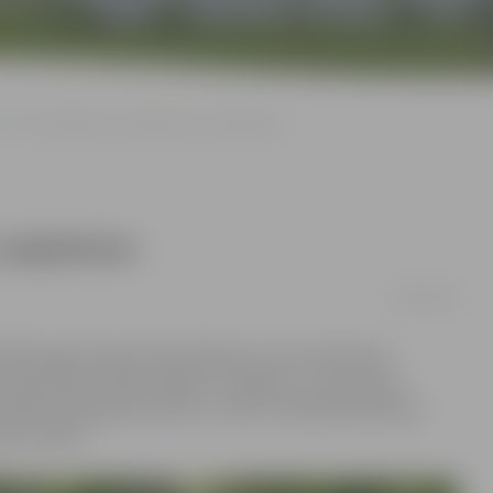
Pieci skatījumi uz objektiem un subjektiem
 subjektiem
09/02/2019
klāta gleznotāju Alises Mediņas, Ilzes Smildziņas,
 kopizstāde «Daba. Objekts. Subjekts». Visas piecas
eālistisku eļļas glezniecību, tomēr izstādē apskatāmās
ules izjūtā.