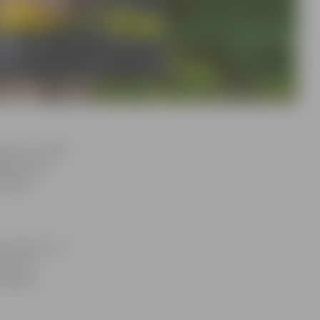
ājumu izstādīt
kspozīciju
līdzīgs
s debesis, vai
rāsas ar
s efektu,