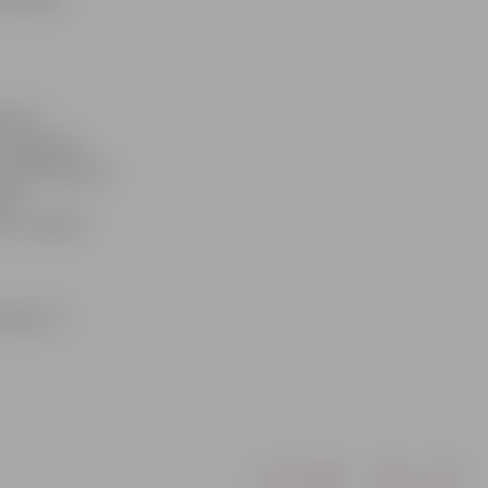
 birst
i, kā garām
rāso krēslaino
jams
ā,» uzskata
 līdz 17.
Drukāt
Dalīties