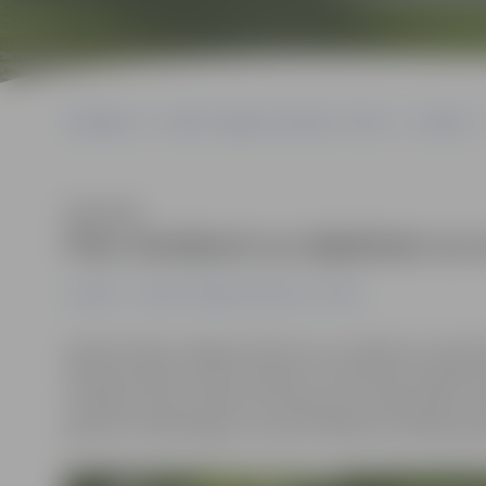
Sākumlapa
Portāla “Jelgavas Vēstnesis” arhīvs
Izstādes
Klausīties
Pieci skatījumi uz objektiem un
Izstādes
Portāla “Jelgavas Vēstnesis” arhīvs
Ģederta Eliasa Jelgavas Vēstures un mākslas muzejā at
Katrīnas Gailes, Annas Laicānes un Kristīnes Guršpones
izstādes autores raksturo interese par tradicionālu, r
gleznas ir laikmetīgas, tvertas šī laikmeta cilvēka pasa