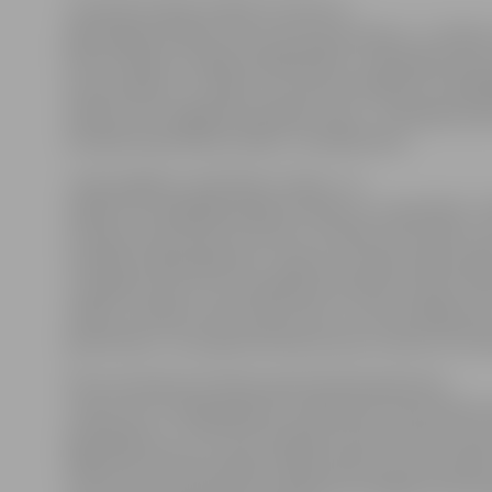
Savukārt K.Gaile norāda, ka viena no
galvenajām tēmām, kas caurvij viņas darbus, ir cilvēku
kā arī cilvēka un dabas mijiedarbība. «Laika gaitā arvie
koncentrējos uz cilvēku un viņa portretējumu visdažā
Dažreiz tie ir negaidīti apstākļi, citreiz – fantāzijas pas
kas šķiet pārsteidzoši reāla,» tā māksliniece.
«Ceļš, pagalms, pludmale, stacija – šo
objektu scenogrāfija pakļauta laikam un nejaušībai. Tie
izmaiņas mani saista. Es nevaru uzminēt, kas notiks un
mainīsies nākamajā brīdī – gaisma, kustība, kāds atnāk
uzspīdēs saule un viss iekrāsosies dzelteni oranžs. Gle
mēdzu uzslāņot vienu brīdi citam, un tā es atklāju ja
ģeometriju,» savu glezniecības procesu raksturo A.Lai
Pēc K.Guršpones domām, glezniecības galvenais
uzdevums ir sniegt gaišumu, pārdomas, emocionālu 
pārsteigumu, un to arī K.Guršpone tiecas īstenot savo
Māksla var katram sniegt citādas izjūtas, bet viņa vēlas, 
mūsu dzīves pozitīvais un skaistais, lai māksla ir kā r