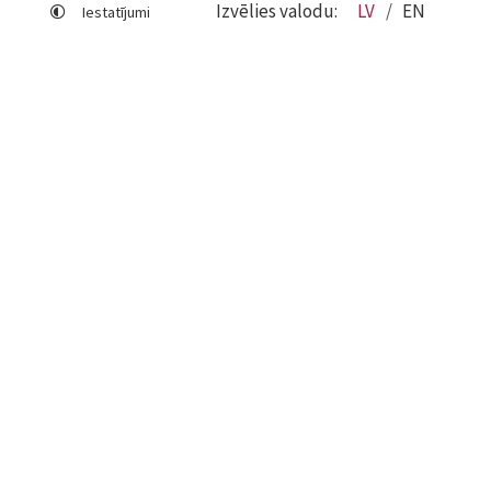
Izvēlies valodu:
LV
EN
Iestatījumi
Lapas karte
Viegli lasīt
Sociālo mediju lietošana
Sīkdatņu izmantošana
Piekļūstamības paziņojums