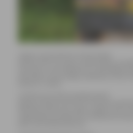
Jelgavas muzeja direktores vietniece Marija
Kaupere stāsta, ka muzejs uzrunājis A.Mediņu ar aicin
viņas darbus, un pati māksliniece ar mērķi bagātināt e
pieaicinājusi arī savas kolēģes, laikabiedres, kurām ir 
skatījums uz mākslu.
I.Smildziņa savos darbos atspoguļo pasauli,
iekļaujot simbolisma elementus. Vai tās būtu sapņaina
ikdienišķas pilsētas ainas, objektu vieglās formas un k
maigiem gaismas pieskārieniem rada šķietamas ilūzija
ļaujot vaļu fantāzijas lidojumam.