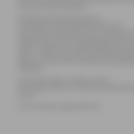
protests pret dzīves pliekanību.
Bet A.Mediņa atklāj, ka gatavošanās šai
izstādei bija kas vairāk par atgriešanos brīžos, kas
aizkustinājuši, likuši apstāties un vērot, piemēram, kā
magnoliju ziedi, kā saules rietā izgaismojas māju jumt
pabrauc senlaicīgs auto, kā pilsētas apgaismojums iek
pilsētu. «Ir skaidrs, ka tas mirklis paiet, tajā nav iespē
atgriezties, bet šo mirkli var iemūžināt, apturēt glezn
māksliniece.
Izstāde «Daba. Objekts. Subjekts» Ģederta
Eliasa Jelgavas Vēstures un mākslas muzejā apskatāma
martam.
Foto: Ivars Veiliņš/«Jelgavas Vēstnesis»