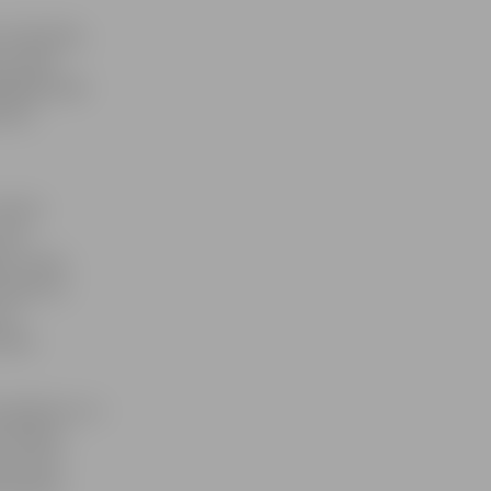
 attiecības,
n vairāk
dākajā vidē.
aule,
ši šīs
 kas
s, aizies,
znojot es
unu
cāne.
baudījumu un
s darbos.
lai tā ir
omantisks