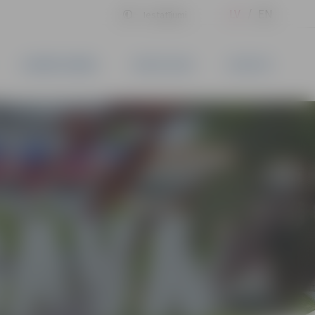
LV
EN
Iestatījumi
UZŅĒMĒJDARBĪBA
PAKALPOJUMI
KONTAKTI