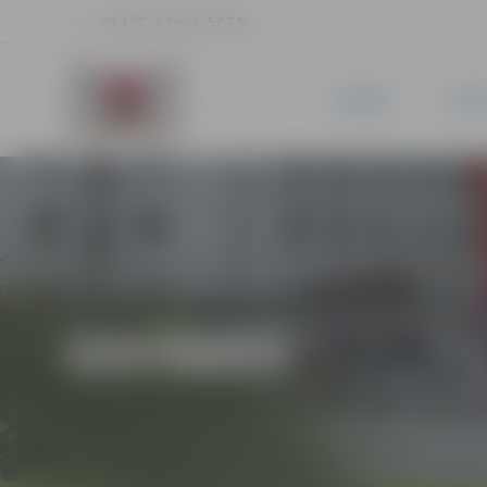
25.4 °C, 2.3 m/s, 57.7 %
JAUNUMI
PILSĒ
IZSTĀDES