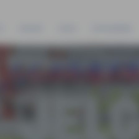
TA
PAŠVALDĪBA
IESTĀDES
KAPITĀLSABIEDRĪBAS