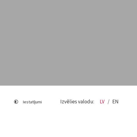
Izvēlies valodu:
LV
EN
Iestatījumi