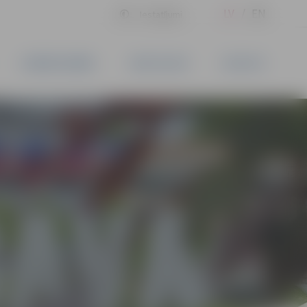
LV
EN
Iestatījumi
UZŅĒMĒJDARBĪBA
PAKALPOJUMI
KONTAKTI