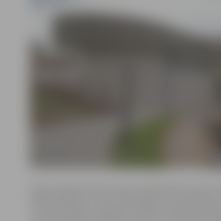
Vasaras kafejnīcai Pasta salas pludmalē (Pasta salā 1) 
200 kvadrātmetrus liels zemes gabals, ko pretendenti
uz diviem gadiem. Saskaņā ar izsoles noteikumiem šajā