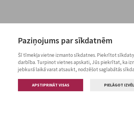
Paziņojums par sīkdatnēm
Šī tīmekļa vietne izmanto sīkdatnes. Piekrītot sīkdat
darbība. Turpinot vietnes apskati, Jūs piekrītat, ka i
jebkurā laikā varat atsaukt, nodzēšot saglabātās sīkd
APSTIPRINĀT VISAS
PIELĀGOT IZVĒL
Kontakti