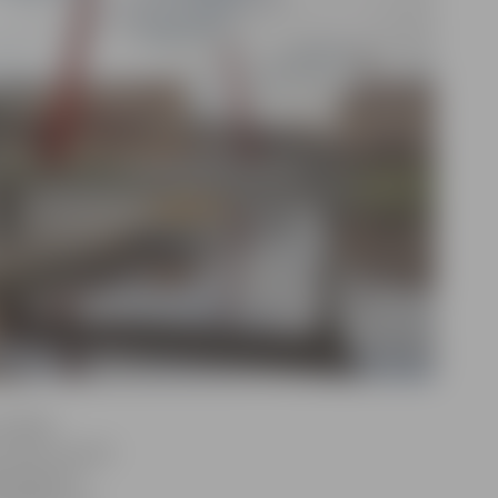
atvēlēts
 varēs iznomāt
 kafejnīcā