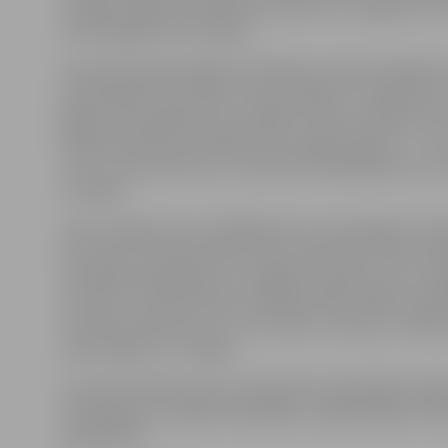
aizliegts tirgot alkoholiskos dzērienus un cigaretes. 
var iesniegt līdz 19. maijam.
Otra pludmales kafejnīca atradīsies Lielupes labā kra
pludmalē (Krasta ielā 9). Izsoles objekts ir neapbūvē
gabals 130 kvadrātmetru platībā. Izsoles noteikumos 
kafejnīcā drīkstēs piedāvāt tikai vieglo alkoholu – alu,
vīnu un dzirkstošo vīnu. Interesenti piedāvājumus var 
9. maijam.
Līdz 9. maijam savus priekšlikumus var iesniegt arī int
kas vēlas iznomāt jaunbūvi Pasta salā (Pasta salā 1) ēd
rekreācijas pakalpojumu sniegšanai. Īpašums, ko ir ie
iznomāt, ir divstāvu ēka ar kopējo platību 409,5 kvadr
nomāt atsevišķi pirmo un otro stāvu. Termiņš, uz kādu
nomas līgumu, ir 12 gadi.
Ar izsoļu noteikumiem var iepazīties pašvaldības māja
www.jelgava.lv sadaļā «Pašvaldība», apakšsadaļā «Izsol
paziņojumi».