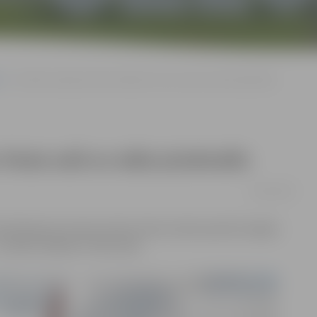
Piedāvā iespēju ierīkot kafejnīcu Pasta salā un abās pludmalēs
u Pasta salā un abās pludmalēs
02/05/2016
amā īpašuma nomas izsoles. Divas izsoles paredz iespēju
zveidot kafejnīcu Pasta salā.