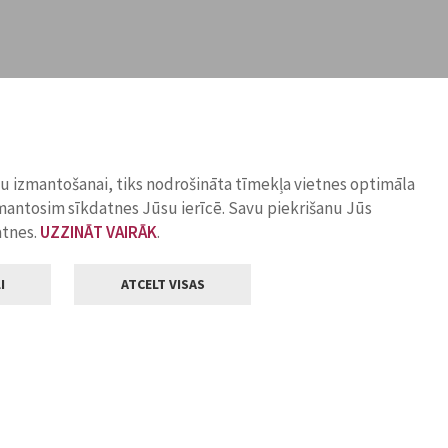
ņu izmantošanai, tiks nodrošināta tīmekļa vietnes optimāla
zmantosim sīkdatnes Jūsu ierīcē. Savu piekrišanu Jūs
atnes.
UZZINĀT VAIRĀK
.
I
ATCELT VISAS
Klientu apkalpošana