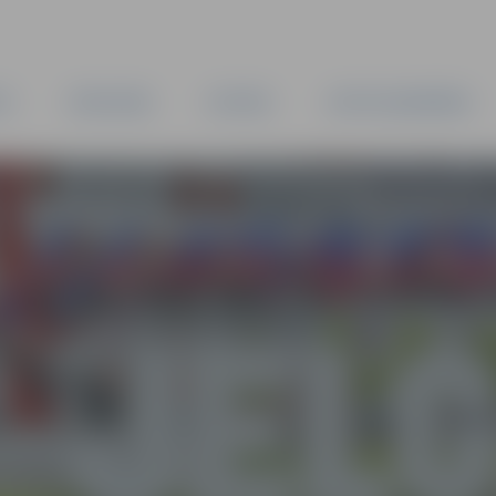
TA
PAŠVALDĪBA
IESTĀDES
KAPITĀLSABIEDRĪBAS