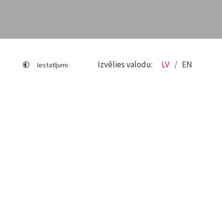
Izvēlies valodu:
LV
EN
Iestatījumi
Lapas karte