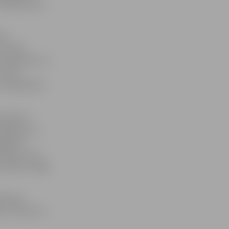
Priekšlikumus
sta
ts zemes
paredzēts, ka
 sidru,
iesniegt līdz
eresenti,
ināšanas un
spējams
ātmetri. Var
 plānots slēgt
s lapas
es, konkursi,