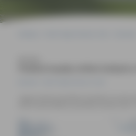
Sākumlapa
Portāla “Jelgavas Vēstnesis” arhīvs
Ekonomika
Klausīties
Piedāvā iespēju ierīkot kafejnīc
Ekonomika
Portāla “Jelgavas Vēstnesis” arhīvs
Jelgavas pilsētas pašvaldība izsludinājusi trīs nekust
ierīkot vasaras kafejnīcu pludmalēs, savukārt trešā – i