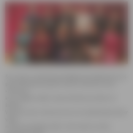
Šis ir viens no JLB teātra jaunākajiem iestudējumiem, kas
pirmizrādi piedzīvoja pērn vasarā. V.Zelmene uzsver:
«Tēma, par
kuru runājam izrādē, ir bijusi aktuāla visos laikos. Arī
šodien.»
Viņa min, ka šis ir stāsts par puisi, kurš spēlē hipodromā ar
visām
no tām izrietošajām sekām. «Viņš cenšas no visiem