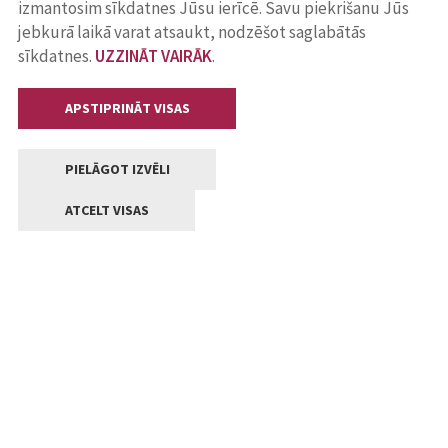
izmantosim sīkdatnes Jūsu ierīcē. Savu piekrišanu Jūs
jebkurā laikā varat atsaukt, nodzēšot saglabātās
sīkdatnes.
UZZINĀT VAIRĀK
.
APSTIPRINĀT VISAS
PIELĀGOT IZVĒLI
ATCELT VISAS
Kontakti
Jelgavas valstpilsētas pašvaldība