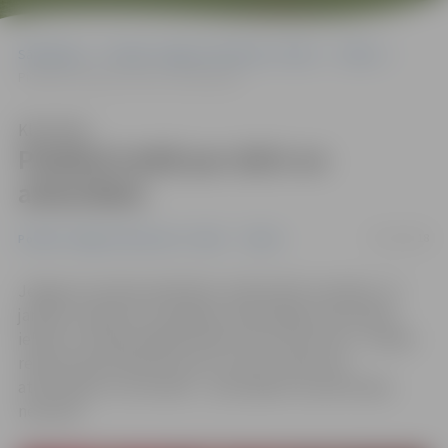
Sākumlapa
Portāla “Jelgavas Vēstnesis” arhīvs
Teātris
Piedāvā izrādi par dzīvi un attiecībām
Klausīties
Piedāvā izrādi par dzīvi un
attiecībām
25/01/2018
Portāla “Jelgavas Vēstnesis” arhīvs
Teātris
Jelgavas Latviešu biedrības (JLB) teātris sestdien, 27.
janvārī, pulksten 16 Jelgavas Tehnoloģiju vidusskolā
ielūdz uz Anšlava Eglīša izrādi «Par purna tiesu». Izrādes
režisore Vija Zelmene atzīst, ka šis ir stāsts par
attiecībām un tā morāle – azartspēles ne pie kā laba
nenoved.