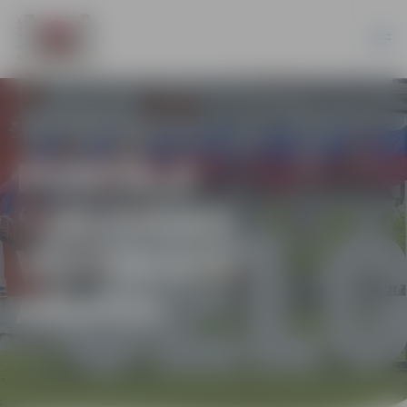
PORTĀLA
“JELGAVAS
VĒSTNESIS”
ARHĪVS