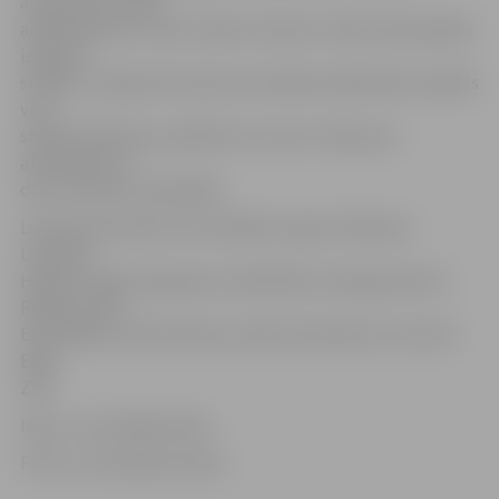
aizņemties naudu,
aizbildinoties ar savu slaveno teicienu «Man nauda palika
izejamos
svārkos», lai gan tās viņam nav. Galarezultātā tiek zaudēts
viss,»
stāsta V.Zelmene, piebilstot, ka tas ir stāsts par
attiecībām un
dzīvi, kā mēs to pavadām.
Lomās: Ainis Audze, Guntis Bērze, Igors Helmanis,
Ludmilla
Hodjko, Olga Jasjuļaņeca, Reinholds Lozbergs, Biruta
Ribaka, Vaiva
Elza Ribaka, Sanita Viļuma, Andris Zemņeckis un Artūrs
Edijs
Zīle.
Ieeja – par ziedojumiem.
Foto: no JLB teātra arhīva