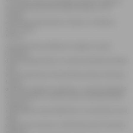
3. un 4. sākumskolā, Tehnoloģiju vidusskolā, Jelgavas 2.
internātpamatskolā, bērnudārzā «Rotaļa», kur šīs
iestādes
audzēkņiem piepulcēsies arī «Zīļuka» un «Vārpiņas»
bērni,» stāsta
M.Actiņa.
Olimpiskās dienas atklāšana ar svinīgām uzrunām,
Olimpiskās
dienas karoga pacelšanu un Latvijas Olimpiskās komitejas
(LOK)
himnas atskaņošanu ZOC paredzēta pulksten 10. Bet pēc
tam būs
dalībnieku kopīga rīta vingrošana. «Jau šobrīd mājaslapā
www.olimpiade.lv ir ievietots video ar Olimpiskās dienas
vingrojumu
kombinācijām. Ikviens dalībnieks to var noskatīties un jau
mājās
sagatavoties rītarosmei,» stāsta M.Actiņa. Pēc rītarosmes
pasākums