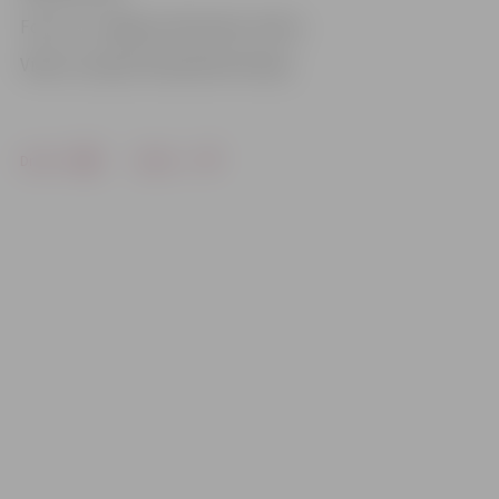
Foto: no «Jelgavas Vēstneša» arhīva
Video: Latvijas Olimpiskā komiteja
Drukāt
Dalīties