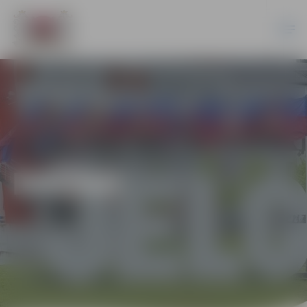
DAŽĀDI