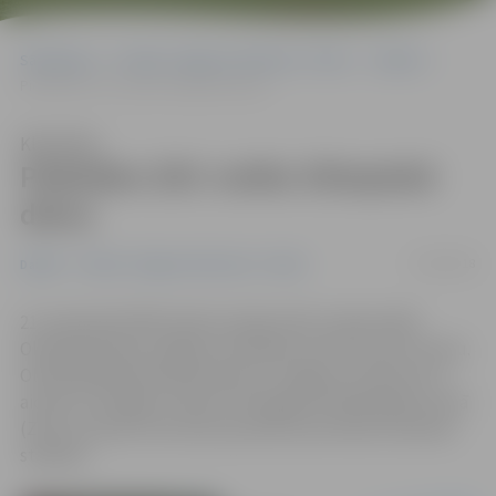
Sākumlapa
Portāla “Jelgavas Vēstnesis” arhīvs
Dažādi
Piektdien ZOC notiks Olimpiskā diena
Klausīties
Piektdien ZOC notiks Olimpiskā
diena
17/09/2018
Dažādi
Portāla “Jelgavas Vēstnesis” arhīvs
21. septembrī 650 vietās Latvijā notiks tradicionālā
Olimpiskā diena, šogad uzmanības centrā izvirzot tenisu.
Olimpiskajā dienā iesaistīsies arī Jelgava, pulksten 10
aicinot uz kopīgu rītarosmi Zemgales Olimpiskajā centrā
(ZOC), bet pēc tam skolu jaunieši sacentīsies komandu
stafetēs.