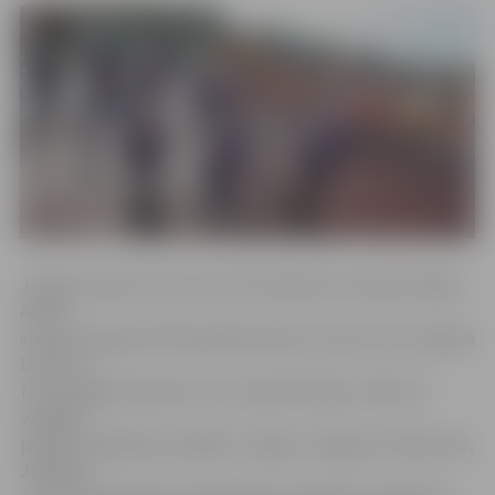
Jelgavas Sporta servisa centra direktora vietniece Maija
Actiņa
stāsta, ka galvenā Olimpiskās dienas norises vieta Jelgavā
būs ZOC,
taču kopīga rītarosme un citas aktivitātes notiks arī
vairākās
pilsētas izglītības iestādēs. «Vingros Jelgavas tehnikumā,
Jelgavas