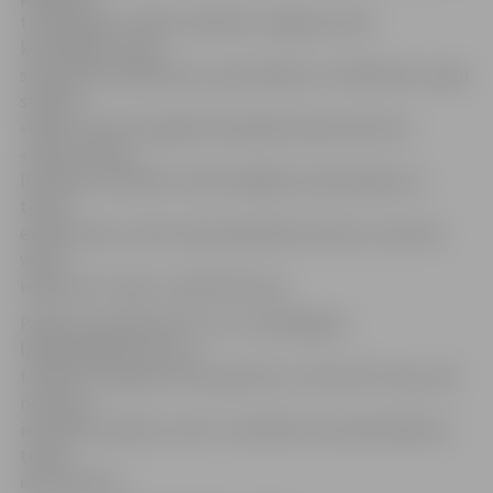
turpināsies ar divām stafetēm Jelgavas skolu
komandām, kuras
sacentīsies 10×60 metru pretstafetē un 4×100 metru apļu
stafetē.
«Ņemot vērā, ka šogad Olimpiskās dienas devīze ir
«Teniss vieno!»,
līdztekus stafetēm notiks dažādas meistarklases ar
tenisa
elementiem, kurās varēs piedalīties ikviens, šo sporta
veidu
iepazīstot tuvāk,» stāsta M.Actiņa.
Pasākuma organizatori cer uz labvēlīgiem
laikapstākļiem, bet, ja
tomēr līs, pasākums tiks pārcelts uz ZOC zāli. Tiesa, tad
nenotiks
iecerētās stafetes, taču to vietā būs citas aktivitātes ar
tenisa
elementiem.»