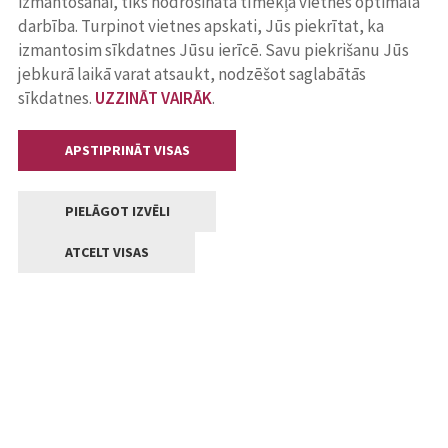
izmantošanai, tiks nodrošināta tīmekļa vietnes optimāla
darbība. Turpinot vietnes apskati, Jūs piekrītat, ka
izmantosim sīkdatnes Jūsu ierīcē. Savu piekrišanu Jūs
jebkurā laikā varat atsaukt, nodzēšot saglabātās
sīkdatnes.
UZZINĀT VAIRĀK
.
APSTIPRINĀT VISAS
PIELĀGOT IZVĒLI
ATCELT VISAS
Kontakti