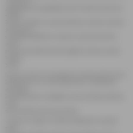
un īpašumu
pagājušajā vasarā iegādājās izsolē. K.Kazāks laikrakstam
«Dienas
Bizness» atklājis, ka viņa pārstāvētais uzņēmums bankai
par īpašumu
samaksājis 280 000 latu. Viņaprāt, tā patiesā vērtība ir
piecas
sešas reizes lielāka. Īpašuma iegādei uzņēmums ņēma
kredītu
bankā.
Īpašumu veido trīs zemesgabali ar kopējo platību 63 175
kvadrātmetri un uz tiem esošas būves – bijušā piena
pārstrādes
kompleksa ēkas un palīgēkas, divas attīrīšanas iekārtas,
kā arī
piena ražošanas korpusa jaunbūve.
Uzņēmums «Sigilo LV» dibināts 2008. gadā. Tas iepērk
pienu