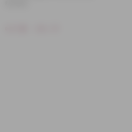
Foto: db.lv
Drukāt
Dalīties