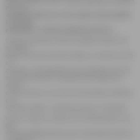
par to, ka
vajadzētu sākt kaut ko ražot, tāpēc, kad pamanījām
šo izdevīgo
piedāvājumu, nolēmām iegādāties īpašumu.»
Uzņēmuma pārstāvis norāda, ka pēdējos mēnešos tiek
izstrādāta
ideja par inovatīva produkta ražošanu, un šobrīd to vērtē
arī
zinātnieki, tomēr pagaidām viņš vēl neatklāj, kas būs šis
inovatīvais produkts. «Ja paliksim pie šīs idejas, tad
ražosim
četrus produktus, no kuriem viens būs ēdams cilvēkiem,
otrs –
lopbarība, pārējie – nepārtikas produkti,» tā K.Kazāks.
Īpašumu «Sigilo LV» nopirka no AS «GE Money Bank», kas
bija
maksātnespējīgā «Bauskas piena» hipotekārais kreditors