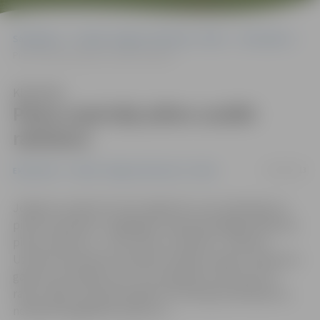
Sākumlapa
Portāla “Jelgavas Vēstnesis” arhīvs
Ekonomika
Piena uzpircējs plāno uzsākt ražošanu
Klausīties
Piena uzpircējs plāno uzsākt
ražošanu
24/01/2013
Ekonomika
Portāla “Jelgavas Vēstnesis” arhīvs
Jelgavas uzņēmums SIA «Sigilo KV», kas nodarbojas ar
piena uzpirkšanu, iegādājies maksātnespējīgā «Bauskas
piena» īpašumu – zemi, ēkas un iekārtas – Bauskā.
Uzņēmuma direktors Kaspars Kazāks norāda: «Apmēram
gadu jau domājam par to, ka vajadzētu sākt kaut ko
ražot, tāpēc, kad pamanījām šo izdevīgo piedāvājumu,
nolēmām iegādāties īpašumu.»