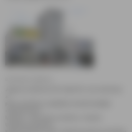
Ilze Knusle-Jankevica
Jelgavas uzņēmums SIA «Sigilo KV», kas nodarbojas
ar
piena uzpirkšanu, iegādājies maksātnespējīgā
«Bauskas piena»
īpašumu – zemi, ēkas un iekārtas – Bauskā.
Uzņēmuma direktors
Kaspars Kazāks norāda: «Apmēram gadu jau domājam