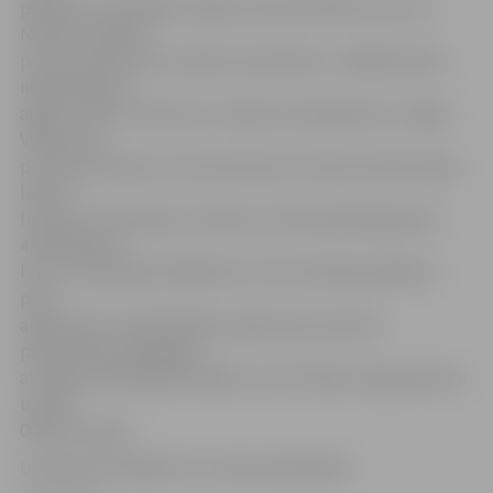
pamatā no Zemgales reģiona saimniecībām, kā arī no
Neretas, Saldus
puses. Kā informē uzņēmuma direktors, vidējais dienā
iepirktā piena
apjoms ir 80 – 90 tonnas. Uzņēmuma īpašnieces ir Signe
Vīlipa ar 65
procentiem daļu un Ilona Samule ar 35 procentiem daļu,
liecina
firmas.lv informācija. Uzņēmums 2011. gadā apgrozījis
4,95 miljonus
latu un nopelnījis 63 800 latus. Pēc K.Kazāka aplēsēm,
pērn
apgrozījums palielinājies apmēram par desmit
procentiem, pieaugusi
arī peļņa. 2010. gadā strādāts ar 4,57 miljonu apgrozījumu
un 160
000 latu peļņu.
Uzņēmumā «Sigilo KV» ir deviņi darbinieki.