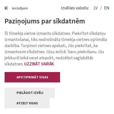
Izvēlies valodu:
LV
EN
Iestatījumi
Paziņojums par sīkdatnēm
Šī tīmekļa vietne izmanto sīkdatnes. Piekrītot sīkdatņu
izmantošanai, tiks nodrošināta tīmekļa vietnes optimāla
darbība. Turpinot vietnes apskati, Jūs piekrītat, ka
izmantosim sīkdatnes Jūsu ierīcē. Savu piekrišanu Jūs
jebkurā laikā varat atsaukt, nodzēšot saglabātās
sīkdatnes.
UZZINĀT VAIRĀK
.
APSTIPRINĀT VISAS
PIELĀGOT IZVĒLI
ATCELT VISAS