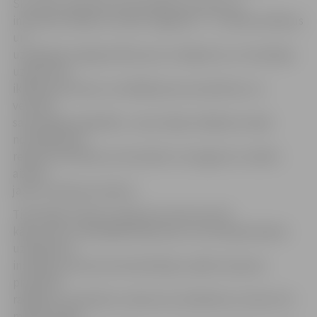
SIA «DPA» pārstāve Kristīne Bērziņa stāsta, ka
iniciatīvas mērķis ir aicināt Jelgavas 9. – 12. klašu skolēnus
un
uzņēmējus kopīgi radīt jaunus risinājumus un inovācijas
uzņēmuma
ikdienas procesos, izstrādāt jaunus produktus un
veicināt
savstarpējo sadarbību. Jaunu ideju radīšana ir īpaši
nozīmīga tieši
reģionu attīstībai, lai veicinātu to izaugsmi un radītu
aizvien
jaunus veiksmes stāstus.
Tieši tāpēc šobrīd uzņēmums aicina izvirzīt
kādu savas uzņēmējdarbības jomu, kurā nepieciešams
uzlabojums,
inovācija, procesa automatizācija, izpēte vai jauna
produkta
radīšana, tā sniedzot uzdevumu skolēniem, kuriem trīs
mēnešu laikā