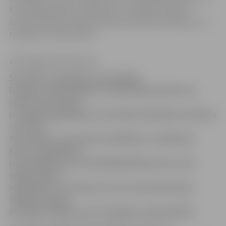
kurā nepieciešams uzlabojums, inovācija, procesa
automatizācija, izpēte vai jauna produkta radīšana, kur
risinājumu radīs skolēni.
www.jelgavasvestnesis.lv
SIA «DPA» sadarbībā ar pašvaldību,
Latvijas Tirdzniecības un rūpniecības kameru un
«Microsoft Latvija»
ir uzsācis reģionālās un inovāciju attīstības iniciatīvu
«CITY UP».
Tās mērķis ir satuvināt uzņēmējus ar skolēniem.
Proti, uzņēmēji var
izvirzīt kādu savas uzņēmējdarbības jomu, kurā
nepieciešams
uzlabojums, inovācija, procesa automatizācija,
izpēte vai jauna
produkta radīšana, kur risinājumu radīs skolēni.