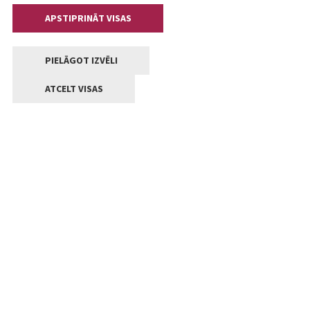
APSTIPRINĀT VISAS
PIELĀGOT IZVĒLI
ATCELT VISAS
Kontakti
Jelgavas valstpilsētas pašvaldība
Lielā iela 11, Jelgava, LV-3001
+371 63005522