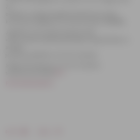
21.
oktobrim. Jautājumu gadījumā rakstīt pa e-pastu
kristine.berzina@dpa.lv vai zvanīt pa tālruni 25669926.
Jāpiebilst, ka 22. oktobrī pulksten 14.30
«DPA» viesosies Spīdolas ģimnāzijā, lai iepazīstinātu un
aicinātu
jauniešus piedalīties «CITY UP» iniciatīvā.
Sīkāka informācija par «CITY UP» iniciatīvu
skatāma prezentācijā
ŠEIT
.
PIETEIKUMA ANKETA
Drukāt
Dalīties