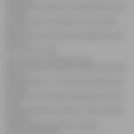
būs iespēja radīt risinājumu izvirzītajai problēmai. Tāpat
uzņēmēji
var virzīt kā uzdevumu skolēniem attīstīt vai izpētīt
kāda jauna
produkta ideju vai risinājumu, kam, iespējams, līdz šim
pašiem nav
pieticis resursu vai laika.
Iniciatīvas posmi: uzņēmēji piesaka savas
idejas un uzdevumus; pasākums skolās, lai iepazīstinātu
skolēnus ar
uzņēmēju idejām; 9. – 12. klases skolēns/skolēnu grupa
pēc savām
interesēm izvēlas attiecīgo uzņēmēja ideju; skolēni trīs
mēnešu
laikā ciešā sadarbībā ar uzņēmēju un «DPA» tehnoloģiju
ekspertiem
izstrādā risinājumus uzņēmēja izvirzītajiem
uzdevumiem; izstrādāto