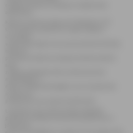
risinājumu konkurss, vērtēšana un labāko darbu
apbalvošana.
Kādi būs uzņēmumu ieguvumi? Piedaloties «CITY
UP» iniciatīvā, uzņēmums var: iegūt risinājumu
izvirzītajiem
uzdevumiem; iegūt resursu jauna produkta attīstībai,
izpētei vai
prototipa izstrādei; dot iespēju jauniešiem pielietot
savas
zināšanas reālā darba vidē; uzzināt par jauniem,
mūsdienīgiem IT
rīkiem un mākoņtehnoloģijām, kuras turpmāk varēs
izmantot, lai
paaugstinātu sava uzņēmuma efektivitāti.
Lai pieteiktu sava uzņēmuma ideju, jāaizpilda
pieteikuma veidlapa, kas pievienota pielikumā, un
jānosūta pa
e-pastu events@dpa.lv ar norādi «CITY UP Jelgava» līdz