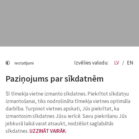
Izvēlies valodu:
LV
EN
Iestatījumi
Paziņojums par sīkdatnēm
Šī tīmekļa vietne izmanto sīkdatnes. Piekrītot sīkdatņu
izmantošanai, tiks nodrošināta tīmekļa vietnes optimāla
darbība. Turpinot vietnes apskati, Jūs piekrītat, ka
izmantosim sīkdatnes Jūsu ierīcē. Savu piekrišanu Jūs
jebkurā laikā varat atsaukt, nodzēšot saglabātās
sīkdatnes.
UZZINĀT VAIRĀK
.