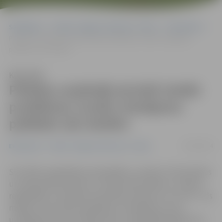
Sākumlapa
Portāla “Jelgavas Vēstnesis” arhīvs
Ekonomika
Pilsētas uzņēmēji aicināti izteikt problēmas, kurām risinājumu
palīdzēs rast skolēni
Klausīties
Pilsētas uzņēmēji aicināti izteikt
problēmas, kurām risinājumu
palīdzēs rast skolēni
20/10/2014
Ekonomika
Portāla “Jelgavas Vēstnesis” arhīvs
SIA «DPA» sadarbībā ar pašvaldību, Latvijas Tirdzniecības
un rūpniecības kameru un «Microsoft Latvija» ir uzsācis
reģionālās un inovāciju attīstības iniciatīvu «CITY UP». Tās
mērķis ir satuvināt uzņēmējus ar skolēniem. Proti,
uzņēmēji var izvirzīt kādu savas uzņēmējdarbības jomu,