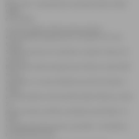
jūnijā, fināli – 28. jūnijā. Mūsu komandas mērķis ir iekļūt
labāko
desmitniekā.
Savukārt airētāji uz Minsku dosies sestdien –
kanoe airētājs R.Lagzdiņš lidos ar lidmašīnu, bet viņa
treneris
S.Bobkovs brauks ar automašīnu, jo kopā ar izlases otro
treneri uz
Baltkrieviju vedīs komandas laivas. Roberts startēs 1000
metros
vieniniekos, un viņam priekšbrauciens būs 25. jūnijā. Ja
finišēs
pirmajā trijniekā, tad automātiski iekļūs finālā, kas notiks
26.
jūnijā. Savukārt, ja Roberts priekšbraucienā finišēs 4.–8.
vietā,
tad tajā pašā dienā startēs arī pusfinālā – trīs ātrākie no
pusfināla iekļūs finālā.