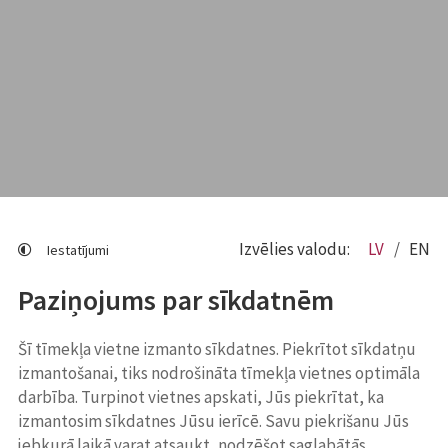
Izvēlies valodu:
LV
EN
Iestatījumi
Paziņojums par sīkdatnēm
Šī tīmekļa vietne izmanto sīkdatnes. Piekrītot sīkdatņu
izmantošanai, tiks nodrošināta tīmekļa vietnes optimāla
darbība. Turpinot vietnes apskati, Jūs piekrītat, ka
izmantosim sīkdatnes Jūsu ierīcē. Savu piekrišanu Jūs
jebkurā laikā varat atsaukt, nodzēšot saglabātās