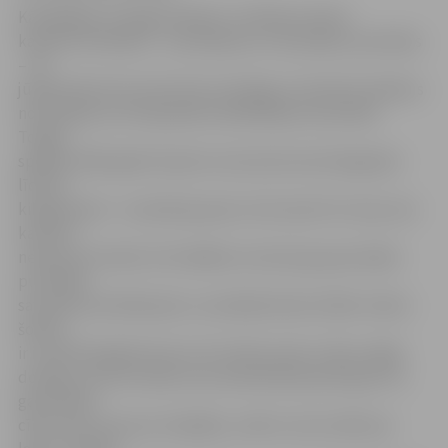
Kā pēdējais no jelgavniekiem uz Minsku dosies
karatists K.Kalniņš – viņa lidojums ir 26. jūnijā, sacensības
– 30.
jūnijā. Kalvim šis starts būs nozīmīgs, jo karatē vienlaikus
norisināsies arī olimpiskās kvalifikācijas sacensības
Tokijas
spēlēm 2020. gadā. Vispirms viņš savā svara kategorijā –
līdz 60
kilogramiem – aizvadīs grupas turnīru jeb trīs cīņas, kas
karatē ir
neierasts formāts. Divi labākie no katras grupas iekļūs
pusfinālā,
savukārt pusfināla pāru uzvarētāji tiksies finālā. «Kalvis
šobrīd
ir izcilā fiziskajā formā, arī izturība viņam ir laba, tāpēc
domāju, ka šis formāts, kas vienā dienā paredz gan trīs
garantētās
cīņas, gan cīņas par medaļām, varētu mums nākt par