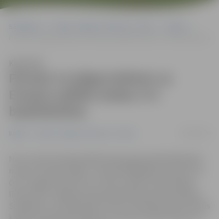
Sākumlapa
Portāla “Jelgavas Vēstnesis” arhīvs
Dažādi
Pirmais no jelgavniekiem uz Eiropas spēlēm dodas 3×3 basketbolists
Klausīties
Pirmais no jelgavniekiem uz
Eiropas spēlēm dodas 3×3
basketbolists
18/06/2019
Dažādi
Portāla “Jelgavas Vēstnesis” arhīvs
No 21. līdz 30. jūnijam Baltkrievijas galvaspilsētā Minskā
notiks II Eiropas spēles. Latvijas delegācijas sastāvā ir arī
četri Jelgavas sportisti un viens treneris. Kā pirmajam
līdzi jutīsim Jelgavas kluba basketbolistam Armandam
Seņkānam, kurš pārstāvēs valsti 3×3 basketbolā. Armands
kopā ar komandas biedriem uz Minsku dodas šodien un