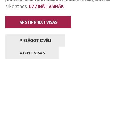
sīkdatnes.
UZZINĀT VAIRĀK
.
APSTIPRINĀT VISAS
PIELĀGOT IZVĒLI
ATCELT VISAS
Kontakti
Jelgavas valstpilsētas pašvaldība
Lielā iela 11, Jelgava, LV-3001