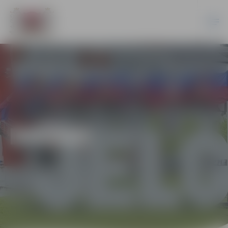
DAŽĀDI