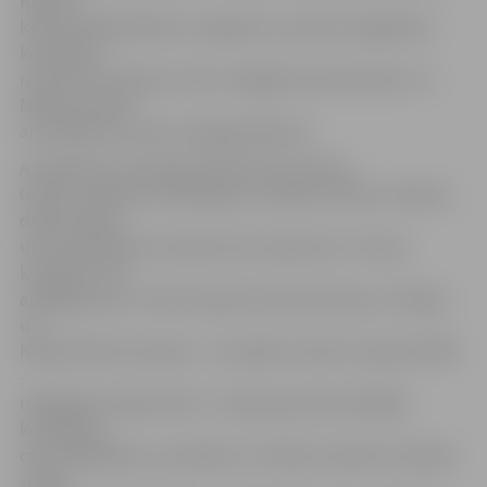
Kalniņš,
kanoe airētājs Roberts Lagzdiņš, savukārt vieglatlētu
komandas
rezervistos iekļauta mūsu skrējēja Anna Ševčenko. Uz
Minsku brauks
arī airēšanas treneris Sergejs Bobkovs.
A.Seņkāns ar komandas biedriem Armandu
Ginteru, Mārtiņu Šteinbergu un Robertu Pāži uz Minsku
dodas šodien
un jau piektdien aizvadīs pirmo spēli pret Turcijas
komandu. Vēl
apakšgrupas turnīrā Latvijas komanda tiksies ar Čehijas
un
Nīderlandes komandu – šīs spēles notiks 23. jūnijā. Tālāk
–
izslēgšanas spēļu kārtā – tiks grupas divas labākās
komandas,
ceturtdaļfinālus, pusfinālus un finālu aizvadot 24. jūnijā.
«Mūsu