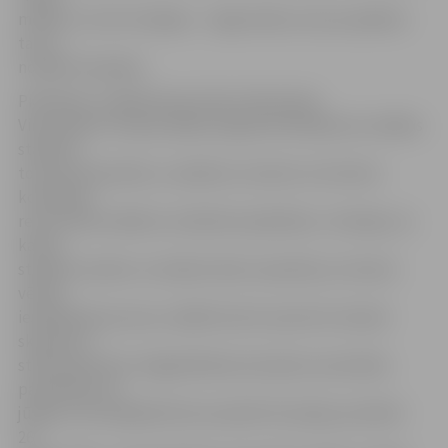
mērķis ir izcīnīt medaļas – viegli nebūs, bet pa spēkam
tas ir,»
norāda A.Seņkāns.
Piektdien uz Baltkrieviju lidos A.Ševčenko.
Viņa skaidro: Eiropas spēļu programmā iekļautas vairākas
stafetes,
tostarp arī jauktās, un plānots, ka katrs no četriem
komandas
rezervistiem kādā no stafetēm piedalīsies. «Domāju, ka
katras
stafetes sastāvu uzzināsim dienu iepriekš, jo treneris
vērtēs
iesildīšanās procesu, kādā formā ir sportisti, kā izjūt
skrejceļu,»
stāsta sportiste. Vieglatlētikas komandu sacensības
paredzētas 23.
jūnijā, ceturtdaļfināli tiks aizvadīti 25. jūnijā, pusfināli –
26.