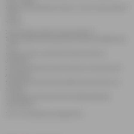
labu,» norāda
Kalvja treneris Rolands Družoks, uzsverot: Kalvja mērķis ir
izcīnīt
medaļu.
Eiropas spēles notiek reizi četros gados. II
Eiropas spēlēs Minskā piedalīsies vairāk nekā 4000 atlētu
no 50
Eiropas valstīm, sacenšoties 15 sporta veidu 23
disciplīnās.
Latvijas televīzijas šo sporta notikumu netranslēs, bet
sacensībām
tiešraidē varēs sekot līdz kanālā olympicchannel.com.
Savukārt
rezultātiem varēs sekot līdzi oficiālajā mājaslapā
minsk2019.by.
Foto: no A.Seņkāna personīgā arhīva