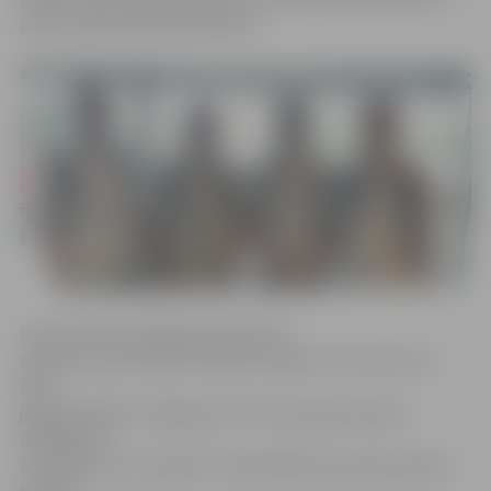
pirmo spēli aizvadīs piektdien.
Latviju Eiropas spēlēs pārstāvēs 52
sportisti, kuri startēs 13 sporta veidos. Viņu vidū ir arī
četri
jelgavnieki: BK «Jelgava/LLU» šīs sezonas bronzas
medaļnieks
A.Seņkāns, kurš startēs 3×3 basketbolā, karatists Kalvis