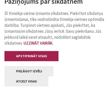
Paziņojums par sīkdatnēm
Šī tīmekļa vietne izmanto sīkdatnes. Piekrītot sīkdatņu
izmantošanai, tiks nodrošināta tīmekļa vietnes optimāla
darbība. Turpinot vietnes apskati, Jūs piekrītat, ka
izmantosim sīkdatnes Jūsu ierīcē. Savu piekrišanu Jūs
jebkurā laikā varat atsaukt, nodzēšot saglabātās
sīkdatnes.
UZZINĀT VAIRĀK
.
APSTIPRINĀT VISAS
PIELĀGOT IZVĒLI
ATCELT VISAS