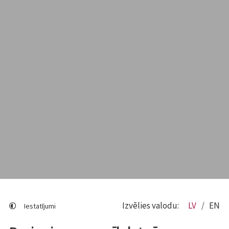
Izvēlies valodu:
LV
EN
Iestatījumi