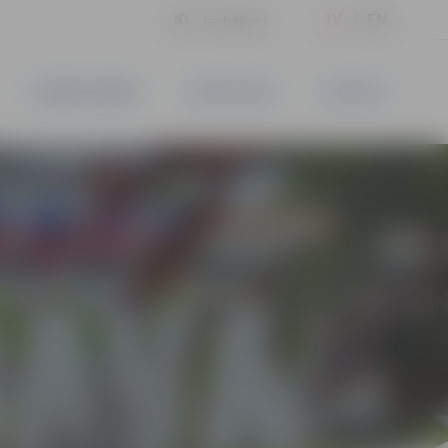
LV
EN
Iestatījumi
UZŅĒMĒJDARBĪBA
PAKALPOJUMI
KONTAKTI