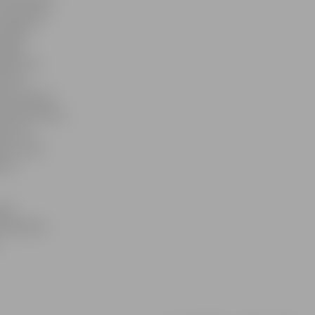
izvadītajā
 šogad –
ē gan
stās īres
pirkt,
jums bankai
o Real Estate»
da, ka,
en, nevis
pums
atā
sērijveida