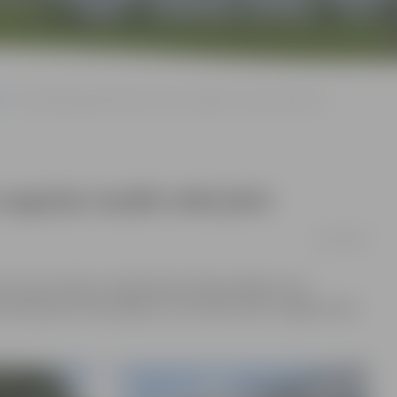
Pirmajā pusgadā dzīvokļu cenas augušas mazāk nekā pērn
 augušas mazāk nekā pērn
01/08/2018
r 0,2 procentiem, sērijveida dzīvokļa vidējai cenai
stamā īpašuma kompānijas «Arco Real Estate» sagatavotais