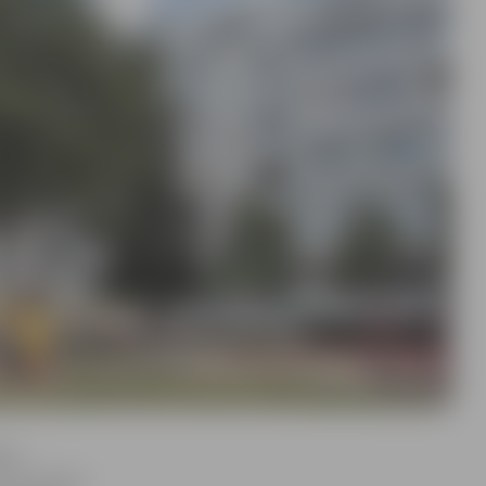
avā
procentiem.