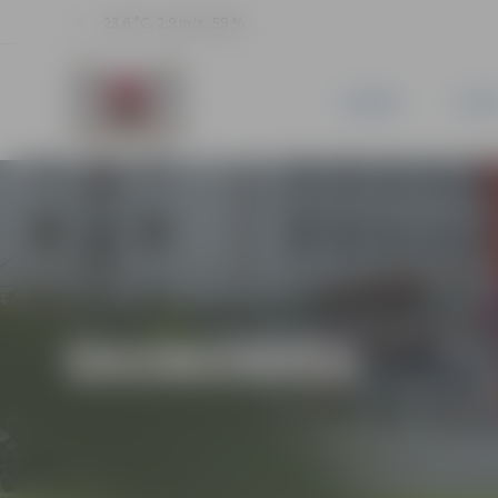
23.6 °C, 2.9 m/s, 59 %
JAUNUMI
PILSĒ
EKONOMIKA