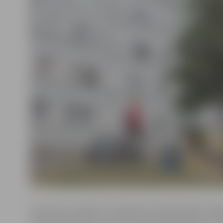
Uzņēmums izpētījis, ka šā gada pirmajā pusgadā Jelg
sērijveida dzīvokļu cenas kopumā pieaugušas par 3,7 