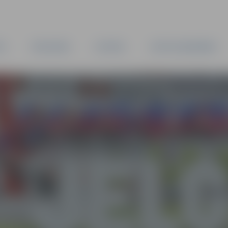
TA
PAŠVALDĪBA
IESTĀDES
KAPITĀLSABIEDRĪBAS