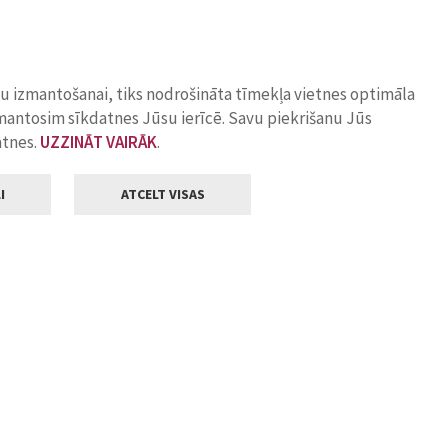
ņu izmantošanai, tiks nodrošināta tīmekļa vietnes optimāla
zmantosim sīkdatnes Jūsu ierīcē. Savu piekrišanu Jūs
atnes.
UZZINĀT VAIRĀK
.
I
ATCELT VISAS
Klientu apkalpošana
ilsētas pašvaldība
Darba laiks
, Jelgava, LV-3001
Pirmdienās
8.00 - 18.00
Otrdienās
8.00 - 17.00
22