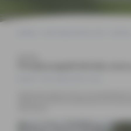
Sākumlapa
Portāla “Jelgavas Vēstnesis” arhīvs
Ekonomika
Klausīties
Pirmajā pusgadā dzīvokļu cenas
Ekonomika
Portāla “Jelgavas Vēstnesis” arhīvs
Šī gada jūnijā Jelgavā dzīvokļu cenas palielinājušās pa
pakāpjoties līdz 497 eiro kvadrātmetrā, liecina neku
tirgus apskats.