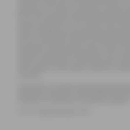
«Salīdzinot ar 2017. gadu, cenu kāpums ir mazāks, jo a
gadā tas bija 12,3 procenti attiecīgā laika periodā, bet
3,7 procenti. Sērijveida dzīvokļu tirgu Jelgavā ietekm
pilsētas atrašanās vieta – tā ir tuvu Rīgai –, gan arī aug
maksas. Tieši tādēļ cilvēki labprātāk izvēlas dzīvokļus 
nevis īrēt. Tāpat jāsaka, ka bieži vien ikmēneša maksā
par hipotēku ir mazāks nekā īres maksa,» skaidro «Arc
sertificēta vērtētāja asistente Agita Teile. Viņa arī norā
dzīvokļu cenām pieaugot, cilvēki izvēlas pirkt jau šodi
atlikt un gaidīt, jo nevar izslēgt, ka nākotnē cenu kā
turpināsies.
A.Teile piebilst, ka uzņēmuma sagatvotajā tirgus apsk
kvadrātmetra vērtība tiek noteikta vidējas kvalitātes 
dzīvokļiem, bet reālā tirgus cena pārsvarā ir augstāka.
Foto: no «Jelgavas Vēstneša» arhīva