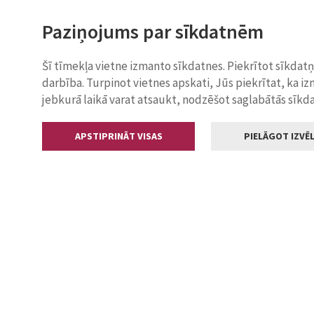
Paziņojums par sīkdatnēm
Šī tīmekļa vietne izmanto sīkdatnes. Piekrītot sīkdat
darbība. Turpinot vietnes apskati, Jūs piekrītat, ka i
jebkurā laikā varat atsaukt, nodzēšot saglabātās sīkd
APSTIPRINĀT VISAS
PIELĀGOT IZVĒL
Kontakti
Jelgavas valstp
Lielā iela 11
+371 630055