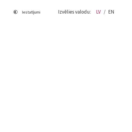
Izvēlies valodu:
LV
EN
Iestatījumi
Lapas karte
Viegli lasīt
Sociālo mediju lietošana
Sīkdatņu izmantošana