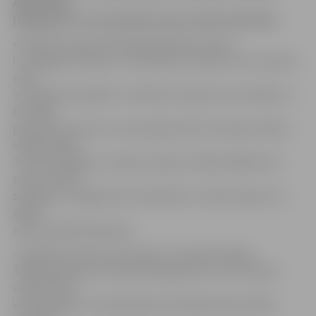
Aleksandra
(Rezgale) un romantiskais tenors Dainis Skutelis.
«Šis būs ļoti emocionāli piesātināts koncerts.
Ir mūžīgas vērtības, un mīlestība, kas plūst caur sievieti,
māti,
ir tas gaismas spēks un vērtība, kas ļauj mums ienākt un
būt šajā
pasaulē. Koncerts, kur apvienojumā ar burvīgu mūziku
skanēs Mātes
Terēzes lūgšanas, noskaņu dzeja un Kārļa Skalbes īsā
proza, būs kā
spēcīga un maiga himna mīlestībai,» stāsta režisors un
idejas
autors Valdis Pavlovskis.
«Izklaides producentu grupas 7» pārstāve Maija
Tālberga stāsta, ka koncertprogrammu caurvīs īpaši
veidoti sižeti
videoekrānos un projekcijās, klausītāji varēs dzirdēt