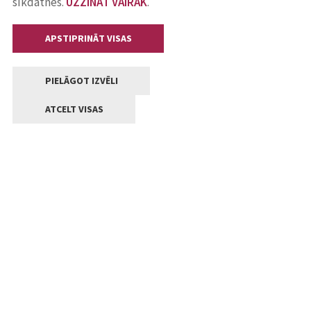
sīkdatnes.
UZZINĀT VAIRĀK
.
APSTIPRINĀT VISAS
PIELĀGOT IZVĒLI
ATCELT VISAS
Kontakti
Jelgavas valstpilsētas pašvaldība
Lielā iela 11, Jelgava, LV-3001