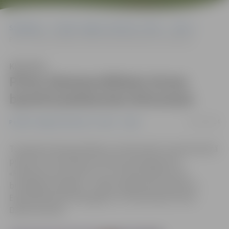
Sākumlapa
Portāla “Jelgavas Vēstnesis” arhīvs
Video
Pirms Ziemassvētkiem Annas baznīcā pieskarsies brīnumam
Klausīties
Pirms Ziemassvētkiem Annas
baznīcā pieskarsies brīnumam
03/12/2014
Portāla “Jelgavas Vēstnesis” arhīvs
Video
Tuvojoties Ziemassvētkiem, 20. decembrī, Annas baznīcā
pulksten 15 izskanēs jauna koncertprogramma
«Pieskaries brīnumam», kur mūzikā satiksies divi
brīnišķīgi dziedātāji – liriskās eņģeļa balss īpašniece
Endija Aleksandra (Rezgale) un romantiskais tenors
Dainis Skutelis.