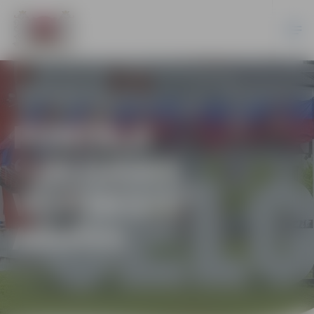
PORTĀLA
“JELGAVAS
VĒSTNESIS”
ARHĪVS