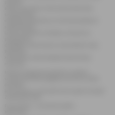
populāru
aktieru Ievas Puķes un Normunda Laizāna balsis,
savukārt lielisko
dziedātāju E.Aleksandras un D.Skuteļa izpildījumā
skanēs iemīļotas
latviešu komponistu melodijas un dziesmas no
pasaulslaveno
dziedātāju Lučiano Pavarotti, Andrea Bočelli, Sāras
Braitmenas,
Hosē Kareras, Siseles Hjirhjebē, Džoša Grobana
repertuāra.
Mūzikā un dzejā paužot pateicību un apbrīnu
sievietei kā dzīvības sargātājai, šie koncerti Latvijas
dievnamos
ļaus izjust jaunu, emocionāli trauslu aspektu ierastajā
Ziemassvētku laikā.
Pie taustiņiem – Juris Kristons, ģitāra –
Māris Kupčs.