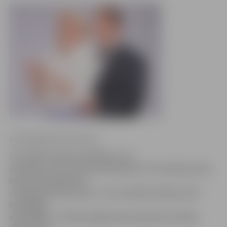
www.jelgavasvestnesis.lv
Tuvojoties Ziemassvētkiem, 20.
decembrī, Annas baznīcā pulksten 15 izskanēs jauna
koncertprogramma
«Pieskaries brīnumam», kur mūzikā satiksies divi
brīnišķīgi
dziedātāji – liriskās eņģeļa balss īpašniece Endija