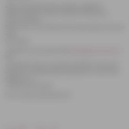
Biļetes iepriekšpārdošanā iespējams iegādāties
«Biļešu Paradīzes» kasēs un baznīcā stundu pirms
koncerta sākuma.
Biļetes cena – 8 eiro. Bērniem līdz septiņu gadu vecumam
ieeja –
bez maksas.
Jāpiebilst, ka drīzumā portālā
www.jelgavasvestnesis.lv
tiks
izsludināts konkurss, kurā pareizi atbildot uz koncerta
organizatoru sagatavotajiem jautājumiem, varēs vinnēt
ielūgumus uz
«Pieskaries brīnumam».
Foto un video: publicitātes foto