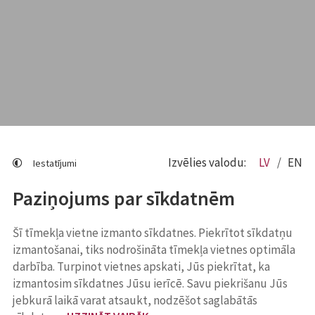
Izvēlies valodu:
LV
EN
Iestatījumi
Paziņojums par sīkdatnēm
Šī tīmekļa vietne izmanto sīkdatnes. Piekrītot sīkdatņu
izmantošanai, tiks nodrošināta tīmekļa vietnes optimāla
darbība. Turpinot vietnes apskati, Jūs piekrītat, ka
izmantosim sīkdatnes Jūsu ierīcē. Savu piekrišanu Jūs
jebkurā laikā varat atsaukt, nodzēšot saglabātās