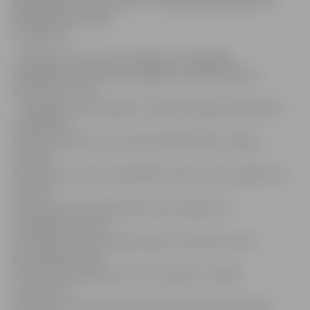
ģeolokācijas uzdevumiem un pārsteiguma pasākums
dalībniekiem spēles
noslēgumā.
«15 gadus mūsu veidotā spēle bijusi ikgadējs
saliedēšanās pasākums kolēģiem, septiņus gadus –
klientiem un trīs
– Draugiem.lv lietotājiem. Tikai pirms gada nolēmām to
piedāvāt ne
tikai Latvijā, bet arī citviet pasaulē. Pašiem ceļojot,
vienmēr
bijis azarts atrast un apmeklēt vietas, kuras ceļvedī nav
minētas
vai par kurām zina pastāstīt tikai vietējie. Lai
«Roadgames» kļūtu
par neaizmirstamu piedzīvojumu ikvienam, esam
pilnveidojuši spēli
ne tikai tehnoloģiski, bet arī saturiski,» norāda
L.Grenevica,
piebilstot: lai piedalītos spēlē Vidzemē, jāreģistrējas