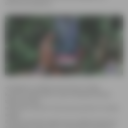
uzdevumu jautājumus.
«Roadgames» vadītāja Liene Grenevica norāda,
ka jaunizstrādātā spēle ir plaša mēroga ģeolokācijas
spēle komandām
reālā vidē un lietotnē. Tās koncepta pamatā ir trīs daļas –
iespēja
ikvienam iesaistīties spēles satura radīšanā, lietotne ar