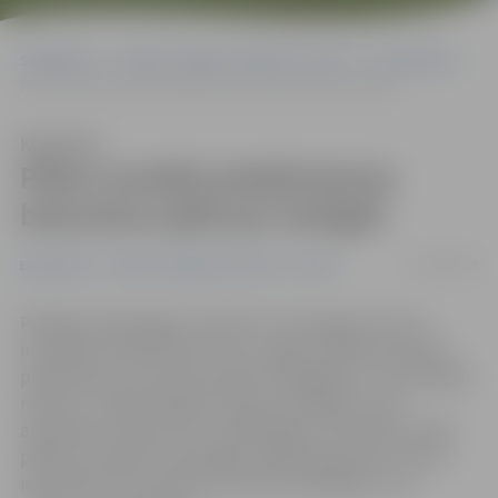
Sākumlapa
Portāla “Jelgavas Vēstnesis” arhīvs
Ekonomika
Plāno izveidot piedzīvojuma brauciena spēli par Zemgali
Klausīties
Plāno izveidot piedzīvojuma
brauciena spēli par Zemgali
10/03/2019
Ekonomika
Portāla “Jelgavas Vēstnesis” arhīvs
Pašmāju tehnoloģiju uzņēmums «Draugiem Group»,
investējot 100 tūkstošus eiro, radījis unikāla koncepta
piedzīvojumu brauciena spēli «Roadgames». Pirmā spēle
notiks 11. maijā, iekļaujot septiņus dažādu veidu
atjautības uzdevumus un 500 objektus Vidzemē. Spēli
plānots aizvadīt arī Zemgalē, tādēļ organizatori aicina
iesaistīties tās izveidē un iesūtīt fotoobjektus vai