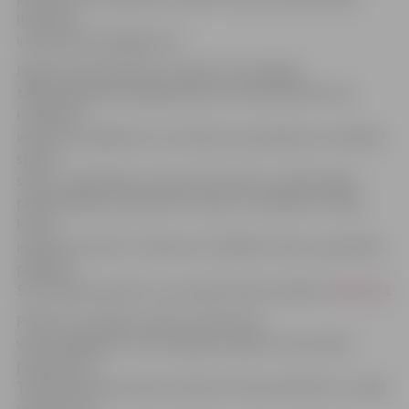
interneta
vietnē www.roadgames.lv.
Nākotnē spēli plānots aizvadīt arī Zemgalē,
tādēļ organizatori jelgavniekus aicina iesaistīties tās
izveidē un
iesūtīt fotoobjektus vai uzdevumu jautājumus. Veidojot
spēles
saturu, tajā iekļauti uzdevumi fizisko un prāta spēju
pārbaudīšanai, iepazīstot Latviju un nokļūstot vietās,
kurās
iepriekš nav būts. Uzdevumi ir dažādu veidu un grūtības
pakāpes.
Savu spēles punktu var izveidot ikviens spēles
mājaslapā
.
Plānots, ka spēles uzdevumi lietotnē
www.roadgames.lv būs pieejami spēles starta dienā
pulksten 10.
Tātad Vidzemes posma uzdevumi tiks publicēti 11. maijā