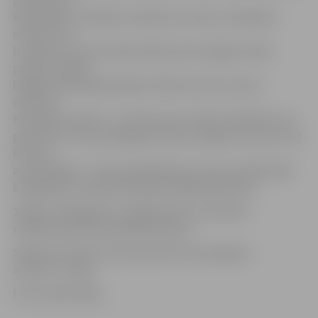
pulksten 10.
Komandām, startējot no jebkuras vietas, ir jāizplāno
maršruts tā,
lai septiņu stundu laikā savāktu pēc iespējas vairāk
punktu. Spēles
beigās komandai jānokļūst finišā, kas tiks izziņots
drīzumā.
Komandas sastāvs – divi līdz pieci cilvēki. Piedalīties var
personas, kuras sasniegušas vismaz 13 gadu vecumu, bet
būt par
autovadītāju – tikai tas dalībnieks, kuram ir atbilstošās
kategorijas transportlīdzekļa vadītāja apliecība.
Spēles «Roadgames» aplikācija iOS un Android
viedtālruņiem tiks piedāvāta aprīlī.
Spēle par Vidzemi interesentiem būs pieejama
arī pēc 11. maija.
Foto: publicitātes