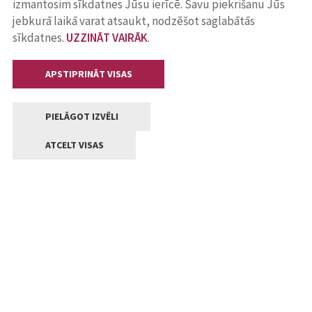
izmantosim sīkdatnes Jūsu ierīcē. Savu piekrišanu Jūs
jebkurā laikā varat atsaukt, nodzēšot saglabātās
sīkdatnes.
UZZINĀT VAIRĀK
.
APSTIPRINĀT VISAS
PIELĀGOT IZVĒLI
ATCELT VISAS
Kontakti
Jelgavas valstpilsētas pašvaldība