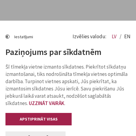
Izvēlies valodu:
LV
EN
Iestatījumi
Paziņojums par sīkdatnēm
Šī tīmekļa vietne izmanto sīkdatnes. Piekrītot sīkdatņu
izmantošanai, tiks nodrošināta tīmekļa vietnes optimāla
darbība. Turpinot vietnes apskati, Jūs piekrītat, ka
izmantosim sīkdatnes Jūsu ierīcē. Savu piekrišanu Jūs
jebkurā laikā varat atsaukt, nodzēšot saglabātās
sīkdatnes.
UZZINĀT VAIRĀK
.
APSTIPRINĀT VISAS