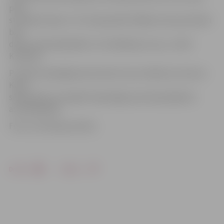
pērn
startēja Eiropas U-21 čempionātā. Pārējie mani pretinieki
bija
daudz pieredzējušāki un titulētāki par viņu,» vērtē
K.Kalniņš.
Portāls www.jelgavasvestnesis.lv jau rakstīja, ka sezonu
Kalvis
sāka janvārī, pirmajā Premjerlīgas posmā apstājoties
astotdaļfinālā.
Foto: no K.Kalniņa arhīva
Drukāt
Dalīties