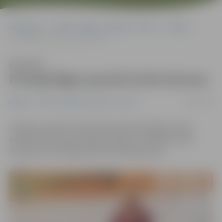
Sākumlapa
Portāla “Jelgavas Vēstnesis” arhīvs
Dažādi
Premjerlīgas posmā izcīna bronzu
Klausīties
Premjerlīgas posmā izcīna bronzu
19/02/2018
Dažādi
Portāla “Jelgavas Vēstnesis” arhīvs
Jelgavas karatists Kalvis Kalniņš Premjerlīgas otrajā
posmā Apvienotajos Arābu Emirātos izcīnījis bronzas
medaļu svara kategorijā līdz 60 kilogramiem.