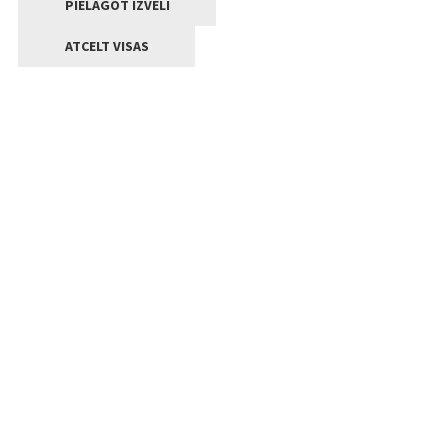
PIELĀGOT IZVĒLI
ATCELT VISAS
Kontakti
Jelgavas valstpilsētas pašvaldība
Lielā iela 11, Jelgava, LV-3001
+371 63005522
pasts@jelgava.lv
Klientu apkalpošana