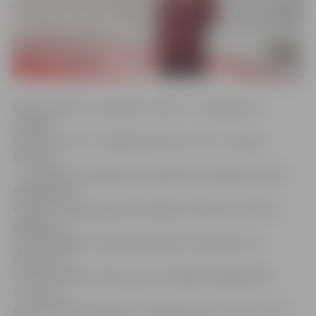
Mūsu sportists uzvarēja trīs cīņās – ar 5:0 pieveica
Japānas
karatistu, ar 2:0 – Itālijas karatistu, ar 6:5 – Gruzijas
karatistu
– un iekļuva pusfinālā, kur piedzīvoja zaudējumu pret
Maķedonijas
karatistu. Kalvim gan bija iespēja cīnīties par bronzas
godalgu, un
viņš šo iespēju izmantoja, pieveicot pretinieku no
Krievijas un
izcīnot medaļu. «Bronzas cīņa izrādījās vieglākā šajā
turnīrā, jo
mans pretinieks bija jauns Krievijas sportists, kurš tikai