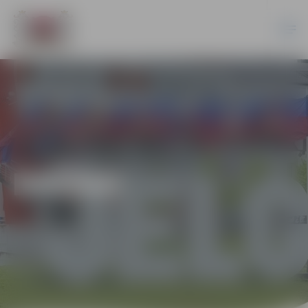
DAŽĀDI