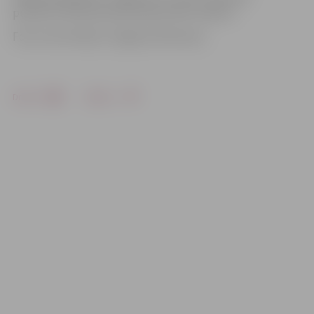
pulksten 19.30 izbraukumā pret BK «Saldus».
Foto: Ivars Veiliņš/«Jelgavas Vēstnesis»
Drukāt
Dalīties