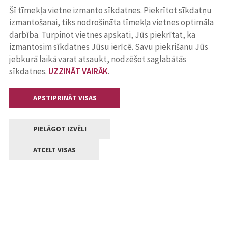
Šī tīmekļa vietne izmanto sīkdatnes. Piekrītot sīkdatņu
izmantošanai, tiks nodrošināta tīmekļa vietnes optimāla
darbība. Turpinot vietnes apskati, Jūs piekrītat, ka
izmantosim sīkdatnes Jūsu ierīcē. Savu piekrišanu Jūs
jebkurā laikā varat atsaukt, nodzēšot saglabātās
sīkdatnes.
UZZINĀT VAIRĀK
.
APSTIPRINĀT VISAS
PIELĀGOT IZVĒLI
ATCELT VISAS