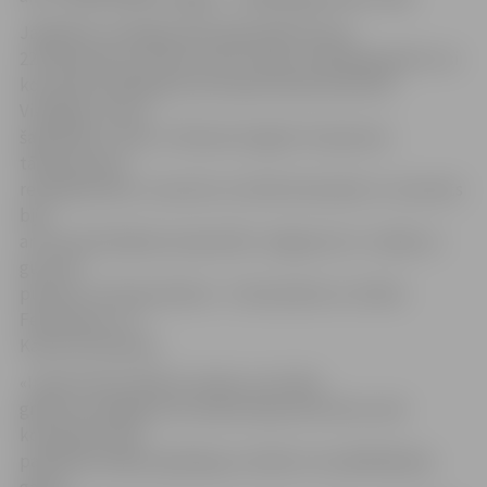
Jāpiebilst, ka jelgavnieki šajā spēlē iemeta
22 tālmetienus. Vismaz vienu trejaci realizēja gandrīz visi
komandas spēlētāji, kas šovakar devās laukumā.
Vienīgais, kuram
šajā ailītē ir nulle, ir Rimants Eņģelis. Pa pieciem
tālmetieniem
realizēja Andris Justovičs un Emīls Kravinskis. A.Justovičs
bija
arī rezultatīvākais šovakar BK «Jelgava/LLU» rindās un
guva 28
punktus. Pa 19 punktiem – E.Kravinskim un Uldim
Feldmanim, 12 –
Kalvim Krūmiņam.
«Ir grūti vērot spēli no malas, visu laiku
gribas iet palīgā, bet šovakar bija pirmā reize, kad
komandai mana
palīdzība nebija vajadzīga, jo šodien visi spēlētāji bija