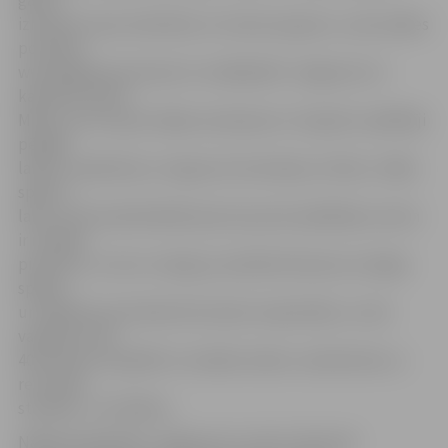
gatavi
izmantot savas izdevības un izmest pa grozu,» pēc spēles
portālam
www.jelgavasvestnesis.lv norādīja BK «Jelgava/LLU»
kapteinis Salvis
Mētra, kurš ir guvis kājas savainojumu. Viņaprāt, spēlētāji
pēdējā
laikā ir savākušies un atguvuši motivāciju cīnīties. «Šāda
spēle ir
laba, lai komandā labāk iejustos jaunie spēlētāji, kuriem
ir mazāka
pieredze, un tas ir svarīgi, jo priekšā vēl piecas svarīgas
spēles,
un nākamie pretinieki būs daudz nopietnāki, un tad
vajadzēs visas
40 minūtes nospēlēt ar vienādu atdevi, neskatoties uz
rezultāta
starpību,» tā S.Mētra.
Nākamā spēle BK «Jelgava/LLU» būs 5. februārī