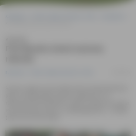
Sākumlapa
Portāla “Jelgavas Vēstnesis” arhīvs
Basketbols
Pret Bausku iemet sezonas rekordu
Klausīties
Pret Bausku iemet sezonas
rekordu
01/02/2019
Basketbols
Portāla “Jelgavas Vēstnesis” arhīvs
Šovakar Jelgavas sporta hallē notika Latvijas Basketbola
līgas 2. divīzijas spēle starp BK «Jelgava/LLU» un
«Bauskas BJSS/SC Mēmele». Spēlē, uzstādot šīs sezonas
rezultativitātes rekordu, uzvarēja jelgavnieki – ar 126:80
(36:23, 33:12, 29:31, 28:14).