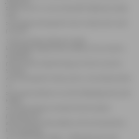
jelgavnieki
devās ar plus 34 – pie rezultāta 69:35. Mājinieki pirmajās
divās
ceturtdaļās sameta gandrīz divreiz vairāk punktu nekā
pretinieki.
Trešā ceturtdaļa, salīdzinot ar abām
iepriekšējām, jelgavniekiem iesākās ne tik rezultatīvi –
nospēlētās
piecās minūtēs mājinieki bija guvuši tikai 11 punktus.
Savukārt
viesi iemeta gandrīz tikpat punktu, cik pirmajā puslaikā,
un
ceturtdaļa noslēdzās ar rezultātu 98:66 jelgavnieku labā.
Pēdējā
ceturtdaļa ritēja jau ierastajā ritmā bez īpašiem
pārsteigumiem –
abas komandas vairāk spēlēja uzbrukuma basketbolu,
kas atspoguļojās
arī uz tablo spēles beigās – 126:80 jelgavnieku labā.