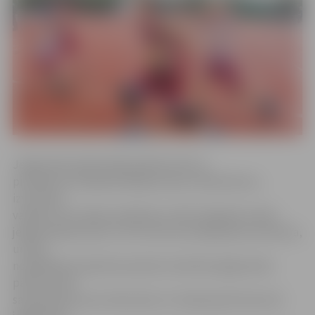
Jelgavnieki spēli iesāka pārliecinoši un
pirmajā ceturtdaļā realizēja astoņus tālmetienus,
izvirzoties
vadībā. Ceturtdaļa noslēdzās ar 36:23 mājinieku labā –
jelgavniekiem plus 13. Arī otrā ceturtdaļa bija rezultatīva,
un pēc
nospēlētām apmēram piecām minūtēm jelgavnieku
pārsvars bija
sasniedzis jau plus 30 punktus. Puslaika pārtraukumā