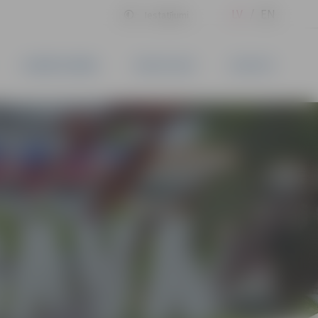
LV
EN
Iestatījumi
UZŅĒMĒJDARBĪBA
PAKALPOJUMI
KONTAKTI