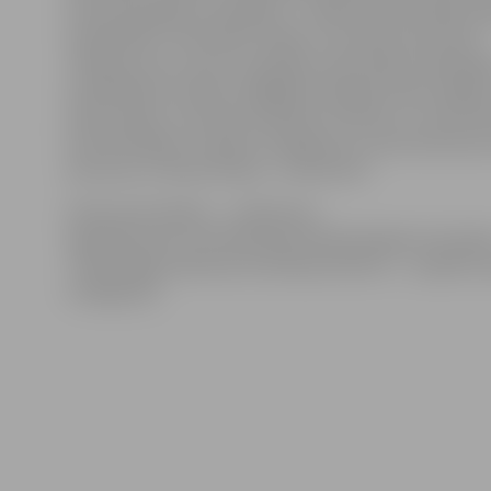
konkurētspējas veicināšanai – atbalsts partnerībās o
apmācībām». Aktivitāšu mērķis ir veicināt investīcijas
cilvēkresursos, kā arī uzņēmēju tiešo dalību darbasp
kvalifikācijas celšanā, tādējādi sekmējot darba ražīgu
darba tirgus un komercdarbības attīstību un ceļot e
konkurētspēju. Projektu mērķgrupa ir pie komersant
personas un darba devēji – komersanti.
Divām aktivitātēm – «Atbalstam
ieguldījumiem attīstībā īpaši atbalstāmajās teritorijā
«Tehnoloģiju pārneses kontaktpunktiem» – projektu 
noslēgusies.