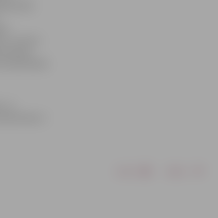
rganizētām
ēka
mu, veicinot
konomikas
a nodarbinātās
s» un
pieņemšana ir
Drukāt
Dalīties