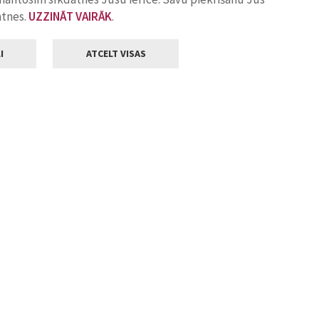
atnes.
UZZINĀT VAIRĀK
.
I
ATCELT VISAS
Klientu apkalpošana
ilsētas pašvaldība
Darba laiks
, Jelgava, LV-3001
Pirmdienās
8.00 - 18.00
Otrdienās
8.00 - 17.00
22
Trešdienās
8.00 - 17.00
va.lv
Ceturtdienās
8.00 - 17.00
Piektdienās
8.00 - 14.30