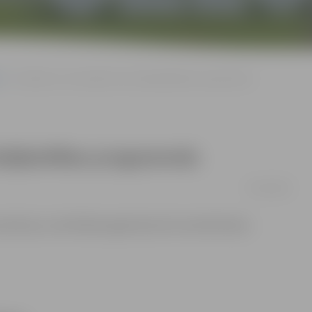
Projektus var iesniegt trīs uzņēmējdarbības programmās
ēmējdarbības programmās
30/05/2008
nvestīciju un attīstības aģentūras ES struktūrfondu