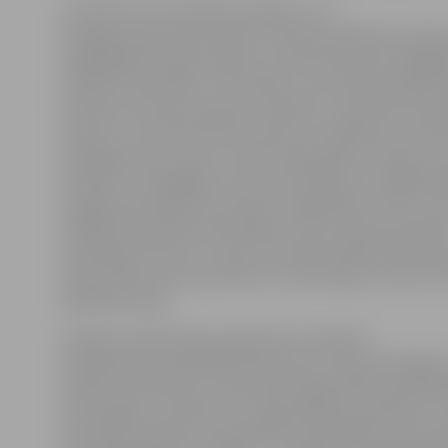
Savukārt līdz 18. jūnijam projektus var
iesniegt programmā «Valsts nozīmes pilsētbūvniecīb
saglabāšanas, atjaunošanas un infrastruktūras pielāg
produkta attīstībai». Tās nolūks ir veicināt nacionālas
kultūras tūrisma produktu attīstību, nodrošinot kult
vērtību un tūrisma infrastruktūras uzlabošanu. Aktivi
pakalpojumiem, kam ir vai būs pieprasījums tirgū un k
izveidots vai pielāgots tūristu interesēm vai vajadzīb
programma atbalsta investīciju ieguldīšanu valsts no
pilsētbūvniecības pieminekļos, esošo tūrisma produk
uzlabošanā, kā arī uz valsts nozīmes pilsētbūvniecīb
bāzes tādu tūrisma produktu izveidi tirgū, kas līdz ši
piedāvāti tirgū.
Projektu pieņemšana programmā «Atbalsts
nodarbināto apmācībām komersantu konkurētspējas v
atbalsts komersantu individuāli organizētām apmācī
līdz 2.jūlijam. Savukārt no 2.jūnija sāksies pieteikum
aktivitātē «Atbalsts nodarbināto apmācībām komers