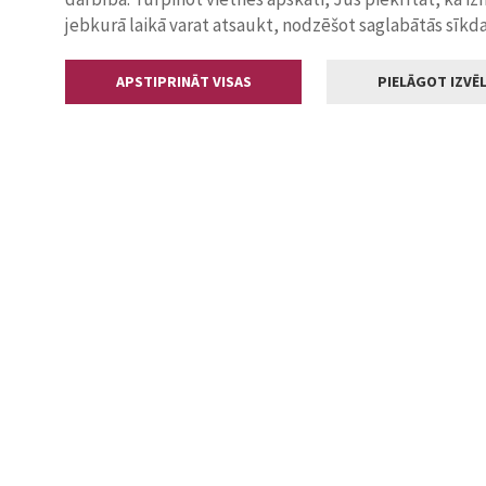
jebkurā laikā varat atsaukt, nodzēšot saglabātās sīkd
APSTIPRINĀT VISAS
PIELĀGOT IZVĒL
Kontakti
Jelgavas valstp
Lielā iela 11
+371 630055
pasts@jelga