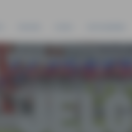
TA
PAŠVALDĪBA
IESTĀDES
KAPITĀLSABIEDRĪBAS