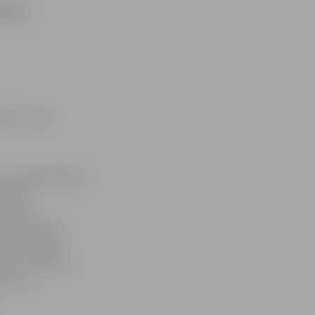
stības
, bet trīs
mercsabiedrībām».
ērķis ir
tatusam
i modernizētu
un tās kotētu
tiem. Projektu
zās vai