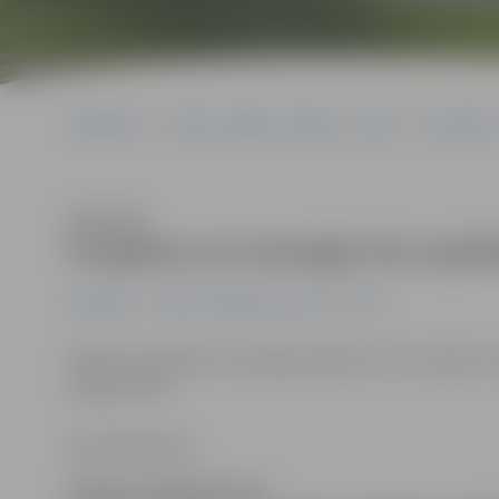
Sākumlapa
Portāla “Jelgavas Vēstnesis” arhīvs
Ekonomika
Klausīties
Projektus var iesniegt trīs uzņ
Ekonomika
Portāla “Jelgavas Vēstnesis” arhīvs
Pašlaik uzņēmēji var iesniegt projektus trīs Latvijas I
programmās.
Anna Afanasjeva
Pašlaik uzņēmēji vēl var