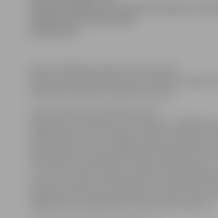
iesniegt projektus trīs Latvijas Investīciju un attī
aģentūras ES struktūrfondu
programmās.
Šodien noslēdzas pieteikumu pieņemšana
Augstas kvalifikācijas darbinieku piesaistes programmā
aktivitātēs projektu iesniegšana turpinās.
Tā pieteikumu pieņemšana turpinās
programmā «Vērtspapīru birža mazām un vidējām ko
Tajā pieteikumus var iesniegt 12. jūnijam. Aktivitātes m
sekmēt sīkās, mazās vai vidējās komercsabiedrības s
atbilstošo akciju sabiedrību pieeju finansējumam, la
un attīstītu komercdarbību, uzsāktu akciju kotāciju 
vismaz divus gadus vienā no Rīgas Fondu biržas saraks
mērķa grupa ir akciju sabiedrības, kas atbilst sīkās, ma
vidējās komercsabiedrības statusam, kā arī investori.