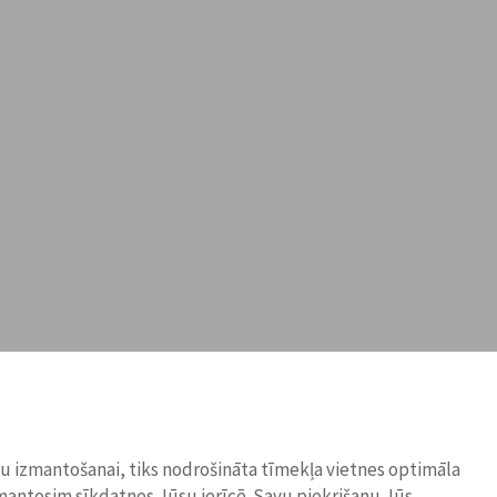
ņu izmantošanai, tiks nodrošināta tīmekļa vietnes optimāla
zmantosim sīkdatnes Jūsu ierīcē. Savu piekrišanu Jūs