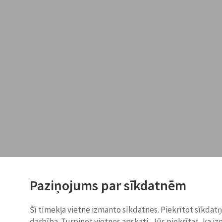
Paziņojums par sīkdatnēm
Šī tīmekļa vietne izmanto sīkdatnes. Piekrītot sīkdat
darbība. Turpinot vietnes apskati, Jūs piekrītat, ka i