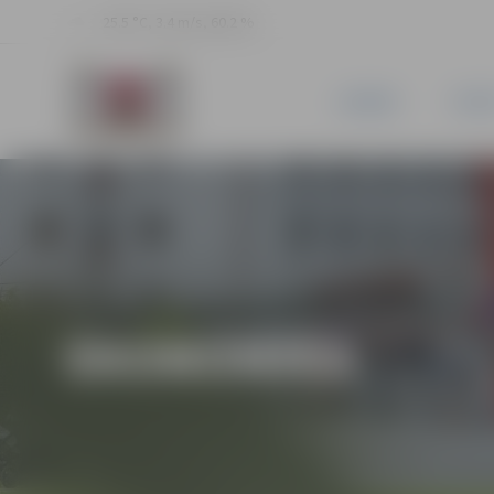
25.5 °C, 3.4 m/s, 60.2 %
JAUNUMI
PILSĒ
EKONOMIKA