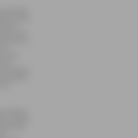
as pieminekļu
ošanas tūrisma
 nozīmes
ūrvēsturisko
tāte vērsta uz
as ir
ām. Tāpat
zīmes
tu tehniskajā
as pieminekļu
m nav
eicināšanai –
bām» turpinās
u pieņemšana
antu