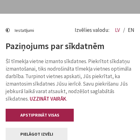
Izvēlies valodu:
LV
EN
Iestatījumi
Paziņojums par sīkdatnēm
Šī tīmekļa vietne izmanto sīkdatnes. Piekrītot sīkdatņu
izmantošanai, tiks nodrošināta tīmekļa vietnes optimāla
darbība. Turpinot vietnes apskati, Jūs piekrītat, ka
izmantosim sīkdatnes Jūsu ierīcē. Savu piekrišanu Jūs
jebkurā laikā varat atsaukt, nodzēšot saglabātās
sīkdatnes.
UZZINĀT VAIRĀK
.
APSTIPRINĀT VISAS
PIELĀGOT IZVĒLI