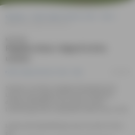
Sākumlapa
Portāla “Jelgavas Vēstnesis” arhīvs
Video
Regbija izlase Jelgavā izcīna uzvaru
Klausīties
Regbija izlase Jelgavā izcīna
uzvaru
23/10/2016
Portāla “Jelgavas Vēstnesis” arhīvs
Video
Sestdien, 22. oktobrī, Zemgales Olimpiskajā centrā
Latvijas vīriešu regbija izlase Eiropas čempionāta 2.
divīzijas kvalifikācijas turnīra ietvaros uzņēma
Luksemburgas izlasi un šajā spēlē izcīnīja uzvaru ar 31:24.
Latvijas izlase šajā spēlē ieguva piecus punktus: četrus
par