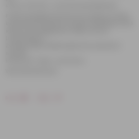
uzvaru un vēl vienu – par četriem piezemējumiem.
Portāls www.jelgavasvestnesis.lv jau rakstīja, ka Latvijas
izlase Eiropas čempionāta 2. divīzijas kvalifikācijas turnīrā
ielozēta vienā apakšgrupā ar Čehijas, Lietuvas,
Luksemburgas un
Zviedrijas izlasēm. Nākamā spēle mūsu izlasei būs 5.
novembrī
izbraukumā – Šauļos – pret Lietuvu.
Video: Māris Martinsons
Drukāt
Dalīties