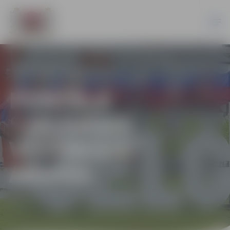
PORTĀLA
“JELGAVAS
VĒSTNESIS”
ARHĪVS