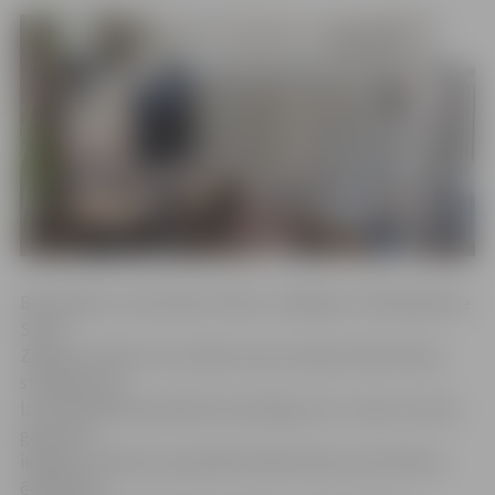
Bistrobāra un restorāna «Parks» vadītāja un līdzīpašniece
Santa
Zaķevica stāsta, ka uzņēmums jau kopš pirmās dienas
strādā pie tā,
lai nodrošinātu ģimenēm draudzīgu vidi – bērnu stūrīti,
gana ērtu
iespēju ar bērniņu apmeklēt labierīcības, kā arī bērnu
ēdienkarti.