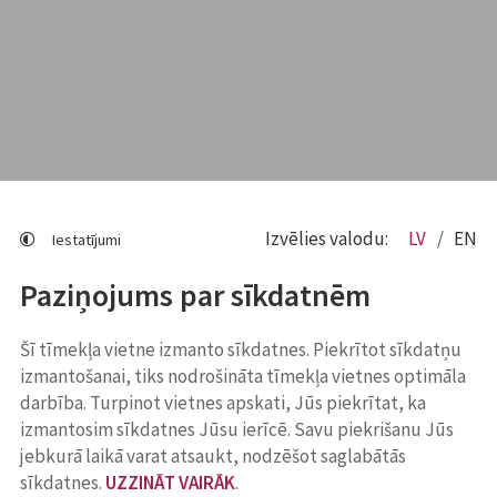
Izvēlies valodu:
LV
EN
Iestatījumi
Paziņojums par sīkdatnēm
Šī tīmekļa vietne izmanto sīkdatnes. Piekrītot sīkdatņu
izmantošanai, tiks nodrošināta tīmekļa vietnes optimāla
darbība. Turpinot vietnes apskati, Jūs piekrītat, ka
izmantosim sīkdatnes Jūsu ierīcē. Savu piekrišanu Jūs
jebkurā laikā varat atsaukt, nodzēšot saglabātās
sīkdatnes.
UZZINĀT VAIRĀK
.