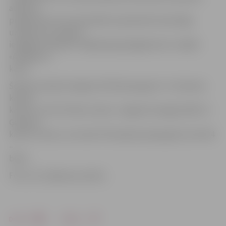
atbalsta
programmai. Visu daudzbērnu ģimenēm draudzīgo
uzņēmumu sarakstu
iespējams apskatīt mājaslapas godagimene.lv sadaļā
«Atlaides ar
karti».
Šobrīd Latvijā izsniegtas 30 235 pieaugušo «3+ Ģimenes
kartes»
kartes un 22 517 bērnu kartes. Jelgavā izsniegtas 994 «3+
Ģimenes
kartes» kartes, no kurām 370 saņēma pieaugušie, bet 624
–
bērni.
Foto: no S.Zaķevicas arhīva
Drukāt
Dalīties