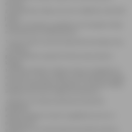
devusies
pusdienās ārpus mājas, pie mums, vēlējāmies nodrošināt
jūtamu
atlaidi,» tā S.Zaķevica, papildinot, ka šo iespēju atzinīgi
novērtējušas jau vairākas ģimenes.
Turpinot veidot restorānu kā ģimenēm draudzīgu vietu,
no nākamā
gada tajā plānots organizēt māmiņu pēcpusdienas –
kopīgas
tematiskas tikšanās. S.Zaķevica aicina uz sadarbību arī
interesentus, kuriem ir idejas un vēlme piedalīties šādas
iniciatīvas organizēšanā. Sazināties ar restorāna vadītāju
iespējams pa e-pastu info@restoransparks.lv.
Jāpiebilst, ka Latvijas Goda ģimenes apliecības
piedāvātās
atlaides iespējams izmantot, iegādājoties preces un
pakalpojumus
uzņēmumos, kuri pievienojušies daudzbērnu ģimeņu