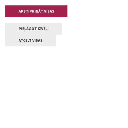
APSTIPRINĀT VISAS
PIELĀGOT IZVĒLI
ATCELT VISAS
Kontakti
Jelgavas valstpilsētas pašvaldība
Lielā iela 11, Jelgava, LV-3001
+371 63005522