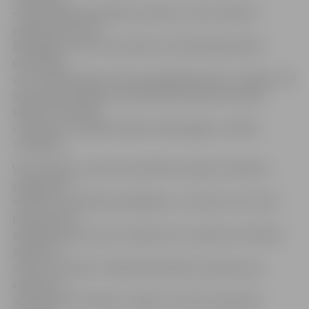
«Iesaistīšanās daudzbērnu ģimeņu valsts atbalsta
programmā mums
bija loģisks solis, lai turpinātu nodrošināt ģimenēm
draudzīgu
vidi. Turklāt daudzi mūsu pastāvīgie klienti ir cilvēki, kuri
iepriekš apmeklēja un daudzbērnu ģimenes atlaidi
saņēma restorānā
«Hercogs», kas šajās telpās atradās agrāk,» skaidro
S.Zaķevica.
Viņa norāda, ka, pētot daudzbērnu ģimeņu atbalsta
programmā
iesaistīto uzņēmēju piedāvājumu, redzams, ka citviet
pārsvarā tiek
piedāvāta 10 procentu atlaide, bet uzņēmums nolēma
piešķirt 15
procentu atlaidi. «Ikdienā daudzbērnu ģimenes jau
saskaras ar
ievērojamiem tēriņiem, tāpēc tad, kad visa ģimene