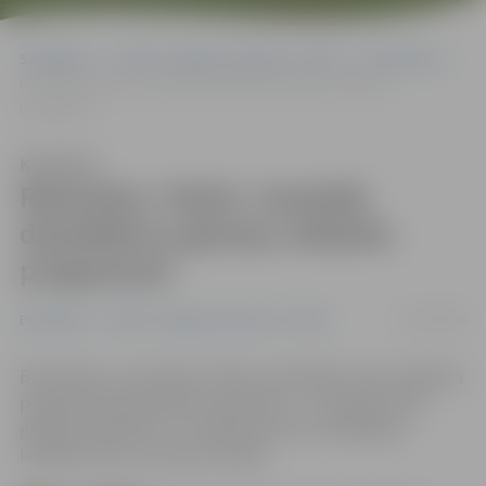
Sākumlapa
Portāla “Jelgavas Vēstnesis” arhīvs
Ekonomika
Restorāns «Parks» iesaistās daudzbērnu ģimeņu atbalsta
programmā
Klausīties
Restorāns «Parks» iesaistās
daudzbērnu ģimeņu atbalsta
programmā
03/12/2018
Ekonomika
Portāla “Jelgavas Vēstnesis” arhīvs
Bistrobārs un restorāns «Parks» iesaistījies valsts atbalsta
programmā daudzbērnu ģimenēm – ar Latvijas Goda
ģimenes apliecību «3+ Ģimenes karte» ēdināšanas
iestādes viesi var saņemt atlaidi.