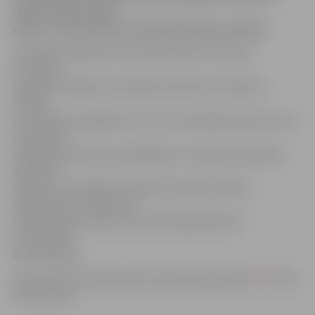
«Mazā biznesa lielā
diena». Interesenti aicināti pieteikties iepriekš.
Semināra dalībnieki tiks iepazīstināti ar biznesa
attīstības
iespējām Jelgavā, uzzinās par konkurenci reģionā,
finansu
saņemšanas iespējām un to, ko un kā banka vērtē un citu
potenciālo
sadarbības partneru piedāvājumu. Paralēli semināram
darbosies
dažādu, uzņēmējiem ikdienā nozīmīgu iestāžu,
organizāciju, uzņēmumu
informācijas stendi, kuros būs iespēja saņemt
individuālas
konsultācijas.
Interesenti aicināti dalībai seminārā pieteikties
ŠEIT
līdz
28. oktobrim.