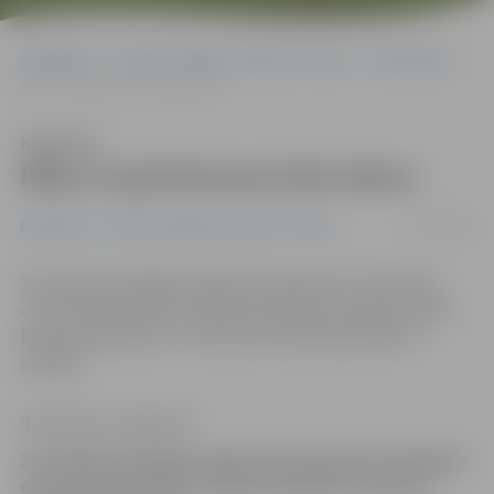
Sākumlapa
Portāla “Jelgavas Vēstnesis” arhīvs
Ekonomika
Rīkos mazā biznesa lielo dienu
Klausīties
Rīkos mazā biznesa lielo dienu
15/10/2013
Ekonomika
Portāla “Jelgavas Vēstnesis” arhīvs
30. oktobrī Zemgales reģiona Kompetenču attīstības
centrā Svētes ielā 33 notiks bezmaksas seminārs «Mazā
biznesa lielā diena». Interesenti aicināti pieteikties
iepriekš.
Ilze Knusle-Jankevica
30. oktobrī Zemgales reģiona Kompetenču attīstības
centrā Svētes ielā 33 notiks bezmaksas seminārs