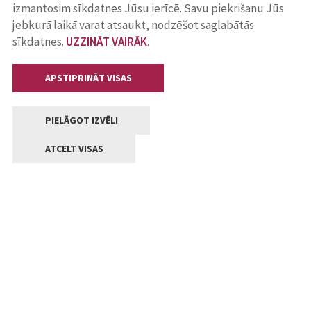
izmantosim sīkdatnes Jūsu ierīcē. Savu piekrišanu Jūs
jebkurā laikā varat atsaukt, nodzēšot saglabātās
sīkdatnes.
UZZINĀT VAIRĀK
.
APSTIPRINĀT VISAS
PIELĀGOT IZVĒLI
ATCELT VISAS
Kontakti
Jelgavas valstpilsētas pašvaldība