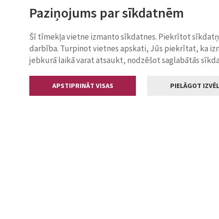
Paziņojums par sīkdatnēm
Šī tīmekļa vietne izmanto sīkdatnes. Piekrītot sīkdat
darbība. Turpinot vietnes apskati, Jūs piekrītat, ka i
jebkurā laikā varat atsaukt, nodzēšot saglabātās sīkd
APSTIPRINĀT VISAS
PIELĀGOT IZVĒL
Kontakti
Jelgavas valstp
Lielā iela 11
+371 630055