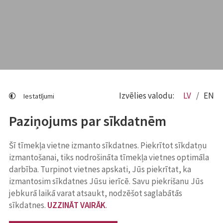
Izvēlies valodu:
LV
EN
Iestatījumi
Paziņojums par sīkdatnēm
Šī tīmekļa vietne izmanto sīkdatnes. Piekrītot sīkdatņu
izmantošanai, tiks nodrošināta tīmekļa vietnes optimāla
darbība. Turpinot vietnes apskati, Jūs piekrītat, ka
izmantosim sīkdatnes Jūsu ierīcē. Savu piekrišanu Jūs
jebkurā laikā varat atsaukt, nodzēšot saglabātās
sīkdatnes.
UZZINĀT VAIRĀK
.