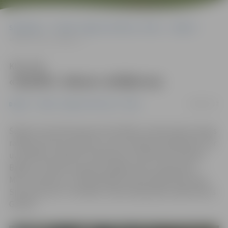
Sākumlapa
Portāla “Jelgavas Vēstnesis” arhīvs
Dažādi
«Rullīti» iekaro rallijkross
Klausīties
«Rullīti» iekaro rallijkross
20/08/2017
Dažādi
Portāla “Jelgavas Vēstnesis” arhīvs
Šodien visas dienas garumā «Rullīša» trasē notika Latvijas
rallijkrosa kausa 4. posms, kurā startēja 41 dalībnieks. Par
uzvarētāju «LADA RX» klasē kļuva valmierietis Rolands
Baldins, «OPEN» grupā triumfēja viesis no Igaunijas –
Marts Tikebrars, «SUPER 1600» klasē ātrākais bija Jānis
Spundiņš, bet «TOURING» klasē nepārspēts palika Raivis
Galviņš.