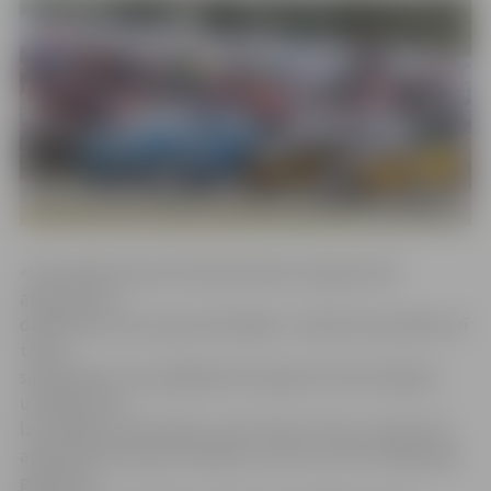
«Sacensības kopumā izdevās labas, bija gan liela
atsaucība no
dalībnieku puses, gan skatītājiem. Jāsaka liels paldies arī
trases
saimniekiem, kas pēdējā brīdī spēja vēl veikt dažādus
uzlabojumus,
lai uzlabotu sacensības. Lai arī trase ir šaura, tomēr tā ir
atbilstoša šim sporta veidiem. Ļoti ceru, ka arī nākamajā
gadā mēs