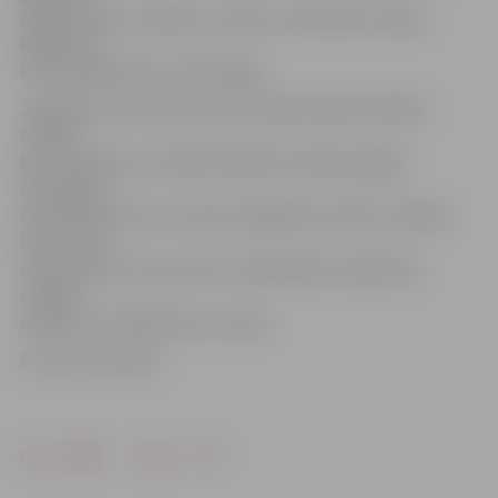
atgriezīsimies Jelgavā,» tā pēc sacensībām Latvijas
Rallijkrosa
kausa organizators Jānis Bergs.
Jāpiebilst, ka abas trases teritorijā esošās skatītāju
tribīnes
bija aizņemtas un daļa skatītāji izmantoja iespēju
aizraujošās
sacensības vērot no citām nožogotām vietām. Vairākos
braucienos
neiztika bez sīvas sportistu spēkošanās, tāpat bija
vairākas
avārijas un izlidošanas no trases.
Foto: Ivars Veiliņš
Drukāt
Dalīties