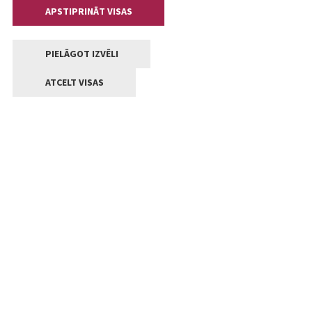
APSTIPRINĀT VISAS
PIELĀGOT IZVĒLI
ATCELT VISAS
Kontakti
Jelgavas valstpilsētas pašvaldība
Lielā iela 11, Jelgava, LV-3001
+371 63005522
pasts@jelgava.lv