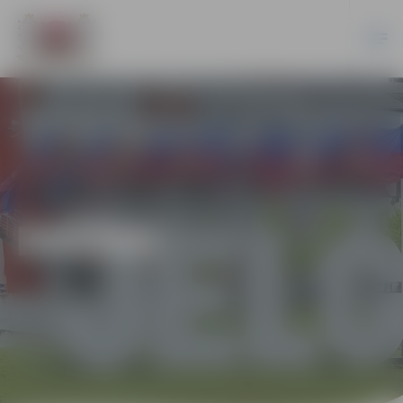
DAŽĀDI