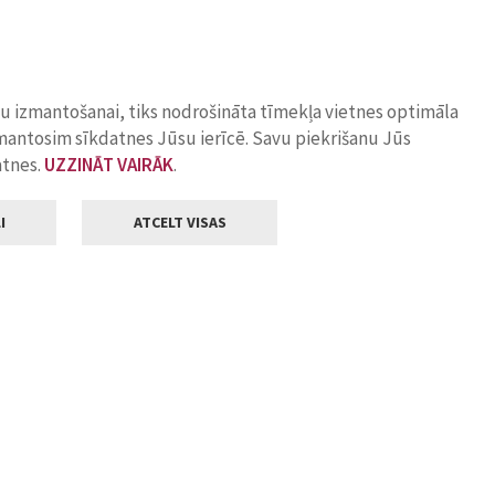
ņu izmantošanai, tiks nodrošināta tīmekļa vietnes optimāla
zmantosim sīkdatnes Jūsu ierīcē. Savu piekrišanu Jūs
atnes.
UZZINĀT VAIRĀK
.
I
ATCELT VISAS
Klientu apkalpošana
ilsētas pašvaldība
Darba laiks
, Jelgava, LV-3001
Pirmdienās
8.00 - 18.00
Otrdienās
8.00 - 17.00
22