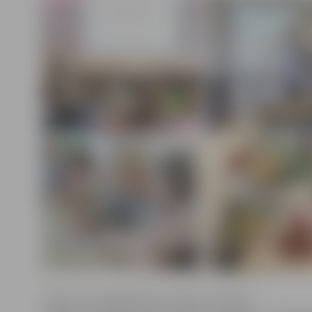
ZRKAC Uzņēmējdarbības atbalsta nodaļas