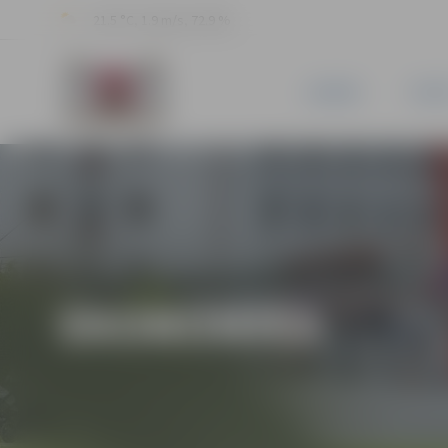
21.5 °C, 1.9 m/s, 72.9 %
JAUNUMI
PILSĒ
EKONOMIKA