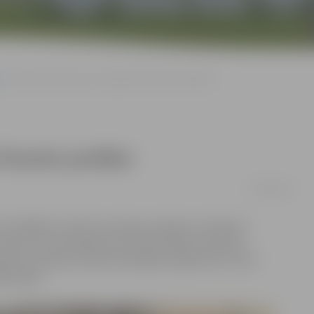
Runās par biznesu no idejas līdz finanšu pratībai
finanšu pratībai
22/03/2019
ntrā (ZRKAC) notiks bezmaksas pasākums «Biznesa
saņemt konsultācijas par biznesa idejas attīstību,
īties ar eksperta ekonomiskajām prognozēm, kā arī
piesakās.