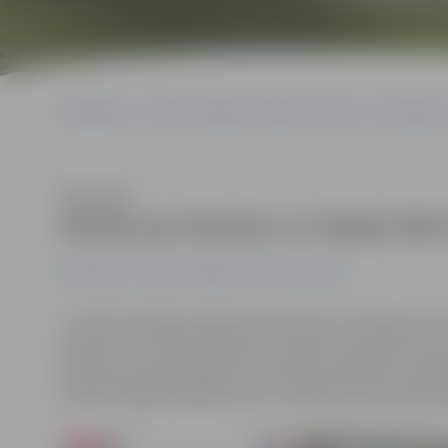
Sākumlapa
Portāla “Jelgavas Vēstnesis” arhīvs
Ekonomika
Klausīties
Runās par biznesu no idejas līdz 
Ekonomika
Portāla “Jelgavas Vēstnesis” arhīvs
2. aprīlī Zemgales reģiona Kompetenču attīstības ce
pavasaris» – tā gaitā topošie un esošie uzņēmēji varēs 
padomus grāmatvedības un finanšu jautājumos, iepaz
praktiski apgūt digitālos rīkus. Pasākumam iepriekš jā