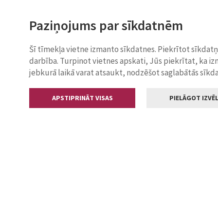
Paziņojums par sīkdatnēm
Šī tīmekļa vietne izmanto sīkdatnes. Piekrītot sīkdat
darbība. Turpinot vietnes apskati, Jūs piekrītat, ka i
jebkurā laikā varat atsaukt, nodzēšot saglabātās sīkd
APSTIPRINĀT VISAS
PIELĀGOT IZVĒL
Kontakti
Jelgavas valstp
Lielā iela 11
+371 630055