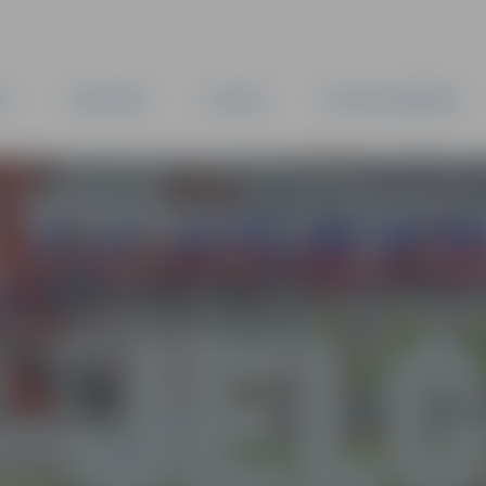
TA
PAŠVALDĪBA
IESTĀDES
KAPITĀLSABIEDRĪBAS