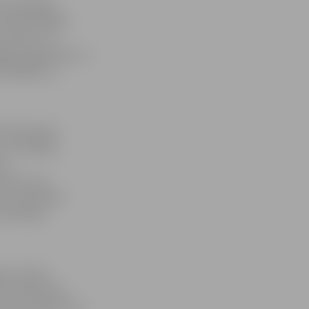
a topošajiem
n gūt atbildes
 uzsvērt, ka
dīga programma un
ultācijām un
minūšu garas
 un inovāciju
am
īstīt savu
īvo materiālu
attīstības
ertu Daini
ikas tendencēm
ar sava uzņēmuma