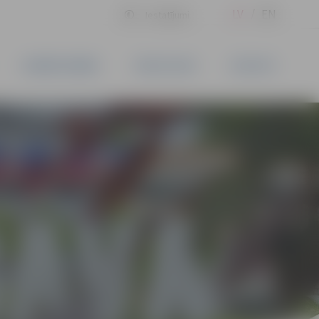
LV
EN
Iestatījumi
UZŅĒMĒJDARBĪBA
PAKALPOJUMI
KONTAKTI