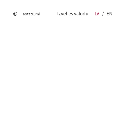
Izvēlies valodu:
LV
EN
Iestatījumi
Lapas karte
Viegli lasīt
Sociālo mediju lietošana
Sīkdatņu izmantošana