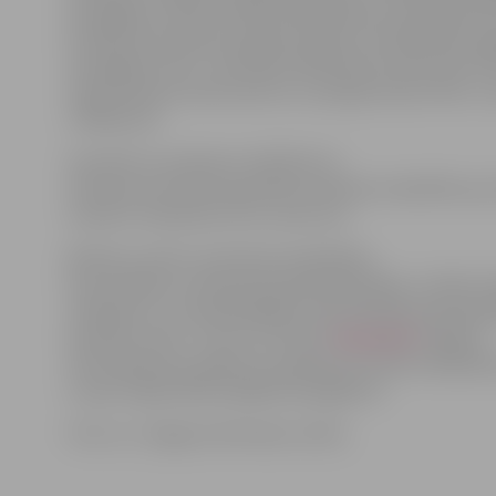
iesniegšanu elektroniskās deklarēšanas sistēmā jeb ED
fiziskām personām par gada ienākumu deklarācijas s
iesniegšanu EDS. «Semināra dalībnieki aicināti ņemt lī
nepieciešamos dokumentus un pieejas kodus EDS,» ai
L.Miķelsone.
Savukārt no pulksten 14.30 līdz 16
interesenti aicināti apmeklēt praktisko nodarbību par
izveidi ar tiešsaistes rīku canva.com.
Būtiski uzsvērt, ka ikvienai nodarbībai,
konsultācijai un lekcijai iepriekš jāpiesakās, turklāt «
randiņiem» un individuālajām konsultācijām iepriekš j
konkrētu laiku. To ērti var izdarīt
tiešsaistē
. Papildu
informācija par pasākumu pieejama pa tālruni 63012155
e-pastu liga.mikelsone@zrkac.jelgava.lv.
Foto: no «Jelgavas Vēstneša» arhīva