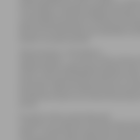
vadītāja Līga Miķelsone norāda, ka pasākums ir iespēj
un jau esošajiem uzņēmējiem paplašināt redzesloku u
uz interesējošiem jautājumiem dažādās jomās. Būtiski
pasākumā plānota gana plaša un tematiski daudzvei
interesenti aicināti pieteikties tām nodarbībām, kons
lekcijām, kuras plāno apmeklēt.
«Biznesa pavasaris» 2. aprīlī sāksies ar
«ātrajiem randiņiem» – no pulksten 10 līdz 11 desmit 
tikšanās laikā ideju vadības eksperte biedrības «Ideju
institūts» valdes priekšsēdētāja Elīna Miķelsone katr
interesentam sniegs ekspreskonsultāciju par to, kā att
biznesa ideju. Tāpat katrs dalībnieks saņems informat
komplektu jeb ceļvedi, ko var izmantot biznesa ideju 
procesā.
No pulksten 10 līdz 11 iedzīvotāji aicināti
uz tikšanos ar AS «SEB banka» makroekonomikas eksp
Gašpuiti – tās laikā eksperts iepazīstinās ar ekonom
un izaicinājumiem, sniedzot iespēju katram domāt p