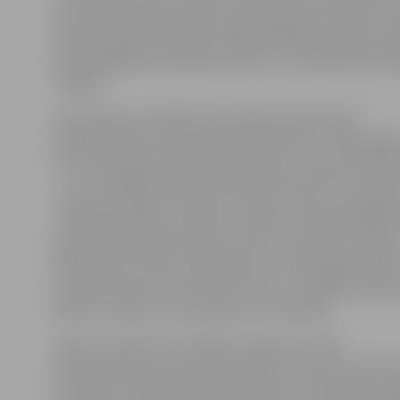
attīstības iespējām šajos ekonomiskajos apstākļos. Sa
«Ideju kapitāls» projekta vadītāja Baiba Berovska stāst
kādi digitālās ekonomikas rīki jau ir un nākotnē būs p
Jelgavā.
No pulksten 12 ZRKAC būs pieejamas 30 minūšu
individuālās konsultācijas grāmatvedības, mārketinga
jomā. Par grāmatvedības jautājumiem – gan vienkāršās
– un uzņēmējdarbības formas izvēli konsultēs zemnie
«Gaujas» īpašniece Sarmīte Zemene-Tiško, par digitā
uzņēmējdarbības attīstībā – ZRKAC Uzņēmējdarbības 
galvenais speciālists Agris Kalniņš, savukārt par atbals
finansējumu biznesa uzsākšanai un uzņēmējdarbības a
informēs finanšu institūcijas «Altum» Zemgales reģion
Mārīte Lazdiņa un konsultante Ilze Anhalta.
Tāpat no pulksten 12 ZRKAC vienlaikus notiks
divi praktiskie semināri datorklasēs: viens būs saimnie
darbības veicējiem par gada ienākumu deklarācijas s