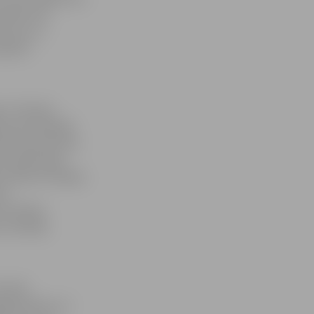
vukārt SIA
īs par to,
ieejami
 un finanšu
, gan divkāršās
ku saimniecības
lo mārketingu
atbalsta nodaļas
ta
ttīstībai
a vadītāja
ciskās
agatavošanu un