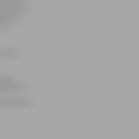
S, bet otrs –
agatavošanu un
dzi visus
cina
 dizaina
ātrajiem
āpiesakās uz
, 63082169 vai